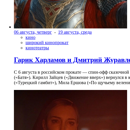
06 августа, четверг
-
19 августа, среда
кино
широкий кинопрокат
кинотеатры
Гарик Харламов и Дмитрий Журавлев
С 6 августа в российском прокате — спин-офф сказочно
(«Батя»). Кирилл Зайцев («Движение вверх») вернулся в
(«Турецкий гамбит»), Мила Ершова («По щучьему велени