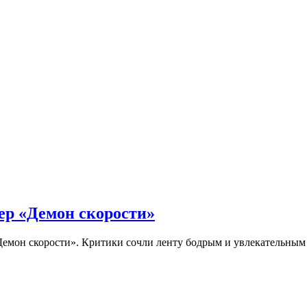
ер «Демон скорости»
Демон скорости». Критики сочли ленту бодрым и увлекательны