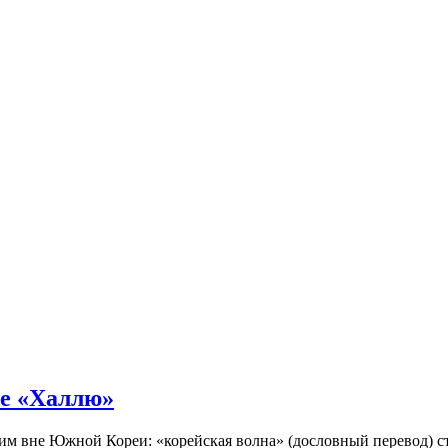
не «Халлю»
огим вне Южной Кореи: «корейская волна» (дословный перевод)