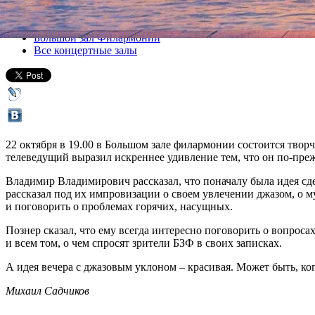
Все афиша плюс
Большой зал Филармонии
Все концертные залы
22 октября в 19.00 в Большом зале филармонии состоится твор
телеведущий выразил искреннее удивление тем, что он по-пре
Владимир Владимирович рассказал, что поначалу была идея сд
рассказал под их импровизации о своем увлечении джазом, о му
и поговорить о проблемах горячих, насущных.
Познер сказал, что ему всегда интересно поговорить о вопрос
и всем том, о чем спросят зрители БЗФ в своих записках.
А идея вечера с джазовым уклоном – красивая. Может быть, ког
Михаил Садчиков