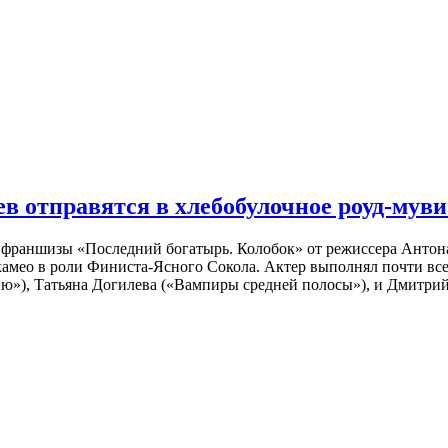
 отправятся в хлебобулочное роуд-муви
й франшизы «Последний богатырь. Колобок» от режиссера Анто
 камео в роли Финиста-Ясного Сокола. Актер выполнял почти вс
ю»), Татьяна Догилева («Вампиры средней полосы»), и Дмитрий