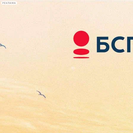
РЕКЛАМА
Афиша Plus
#телегид
Фонтанка.ру
Сегодня:
2026.08.06
22:19
Афиша Plus
кино
спектакли
выставки
концерты
лекции
книги
афиша плюс
новости
+