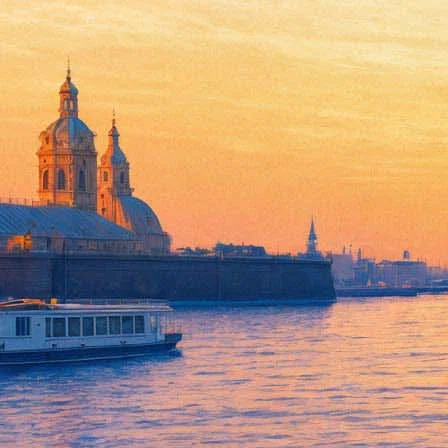
Познер будет импровизироват
22 октября 2013, вторник
,
19.00
Версия для печати