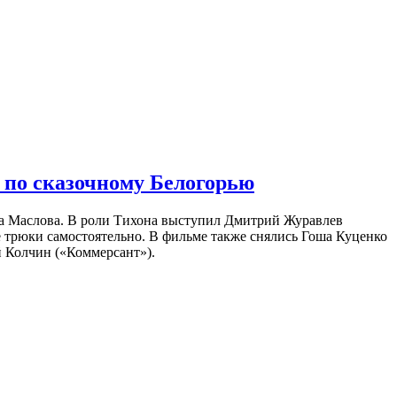
 по сказочному Белогорью
на Маслова. В роли Тихона выступил Дмитрий Журавлев
е трюки самостоятельно. В фильме также снялись Гоша Куценко
 Колчин («Коммерсант»).