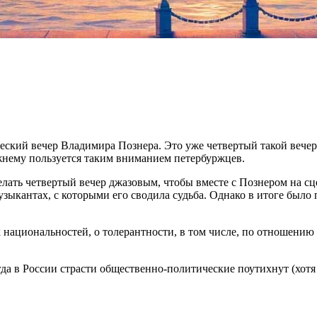
ческий вечер Владимира Познера. Это уже четвертый такой вечер 
жнему пользуется таким вниманием петербуржцев.
елать четвертый вечер джазовым, чтобы вместе с Познером на с
зыкантах, с которыми его сводила судьба. Однако в итоге было 
ах национальностей, о толерантности, в том числе, по отношени
да в России страсти общественно-политические поутихнут (хотя в