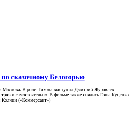
 по сказочному Белогорью
на Маслова. В роли Тихона выступил Дмитрий Журавлев
е трюки самостоятельно. В фильме также снялись Гоша Куценко
 Колчин («Коммерсант»).