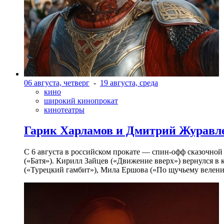
06 августа, четверг
-
19 августа, среда
кино
широкий кинопрокат
кинотеатры
Гарик Харламов и Дмитрий Журавлев
С 6 августа в российском прокате — спин-офф сказочно
(«Батя»). Кирилл Зайцев («Движение вверх») вернулся в
(«Турецкий гамбит»), Мила Ершова («По щучьему велени