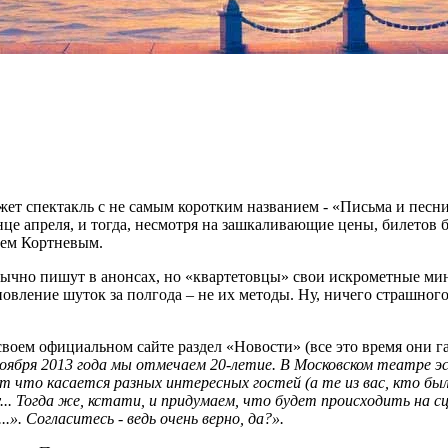
жет спектакль с не самым коротким названием - «Письма и песн
це апреля, и тогда, несмотря на зашкаливающие цены, билетов б
сеем Кортневым.
бычно пишут в анонсах, но «квартетовцы» свои искрометные м
бновление шуток за полгода – не их методы. Ну, ничего страшного
 своем официальном сайте раздел «Новости» (все это время они
ноября 2013 года мы отмечаем 20-летие. В Московском театре э
 что касается разных интересных гостей (а те из вас, кто был
... Тогда же, кстати, и придумаем, что будет происходить на сц
». Согласитесь - ведь очень верно, да?».