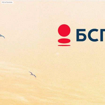
РЕКЛАМА
Афиша Plus
#телегид
Фонтанка.ру
Сегодня:
2026.08.06
18:16
Афиша Plus
кино
спектакли
выставки
концерты
лекции
книги
афиша плюс
новости
+