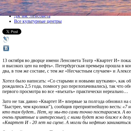
Все спектакли
ДК им. Ленсовета
Все культурные центры
13 октября во дворце имени Ленсовета Театр «Квартет И» пока
и высоких цен на нефть». Петербургская премьера прошла в кон
два, в том же составе, с тем же «Несчастным случаем» и Алек
Хотел было написать: «Со старыми и новыми шутками», как о
рождались 2,5 года, помногу раз перелопачивались), так что о
первого просмотра во все «въехать» практически нереально…
Зато не так давно «Квартет И» впервые за полгода обновил на
"Быстрее, чем кролики"), сообщив преприятнейшую весть:
«7 
кто там будет.. Нет, ну мы-то сами точно постараемся. А вот
очень приятные и интересные), с ними будет ясно ближе к делу
«Квартет И - 20 лет на сцене. А могли бы нефтью заниматься...