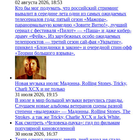
02 августа 2026,
18:53
Кто бы мог подумать, что российский стриминг
вывалит в середине лета одни из самых ожидаемых
телесериалов года: пятый сезон «Мажора»,
паранормальную комедию «Зовите Витю!», лучший
сериал с фестиваля «Пилот» — «Паша» и даже кибер-
драму «Фейк». Из зарубежных особо ожидаемых
телепроектов — третий сезон сай-фая «Укрытие»,
приквел «Блондинки в законе» и очередной спин-офф
«Теории большого взрыва».
Новая музыка июля: Мадонна, Rolling Stones, Tricky,
Charli XCX и не только
31 июля 2026,
19:15
В июле в мир большой музыки вернулись гранды.
Слушаем новые альбомы ветеранов сцены разной
степени «выдержки» — Мадонны, Rolling Stones, The
Strokes, а так же Tricky, Charlie XCX и Jack White.
Как смотреть «Человека-паука»: гид по фильмам
популярной киновселенной
30 июля 2026,
16:37
Театр одного шамана: девять дней назад не стало