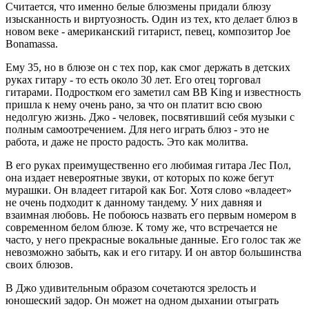
Считается, что именно белые блюзмены придали блюзу
изысканность и виртуозность. Один из тех, кто делает блюз в
новом веке - американский гитарист, певец, композитор Joe
Bonamassa.
Ему 35, но в блюзе он с тех пор, как смог держать в детских
руках гитару - то есть около 30 лет. Его отец торговал
гитарами. Подростком его заметил сам BB King и известность
пришла к нему очень рано, за что он платит всю свою
недолгую жизнь. Джо - человек, посвятивший себя музыки с
полным самоотречением. Для него играть блюз - это не
работа, и даже не просто радость. Это как молитва.
В его руках преимущественно его любимая гитара Лес Пол,
она издает невероятные звуки, от которых по коже бегут
мурашки. Он владеет гитарой как Бог. Хотя слово «владеет»
не очень подходит к данному тандему. У них давняя и
взаимная любовь. Не побоюсь назвать его первым номером в
современном белом блюзе. К тому же, что встречается не
часто, у него прекрасные вокальные данные. Его голос так же
невозможно забыть, как и его гитару. И он автор большинства
своих блюзов.
В Джо удивительным образом сочетаются зрелость и
юношеский задор. Он может на одном дыхании отыграть