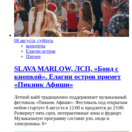
08 августа, суббота
концерты
Елагин остров
Прочее
SLAVA MARLOW, ЛСП, «Бонд с
кнопкой». Елагин остров примет
«Пикник Афиши»
Летний вайб традиционно поддерживает музыкальный
фестиваль «Пикник Афиши». Фестиваль под открытым
небом стартует 8 августа в 12:00 и продлится до 23:00.
Развернут пять сцен, интерактивные зоны и фудкорт.
Музыкальную программу составят рэп, инди и
электроника. 0+