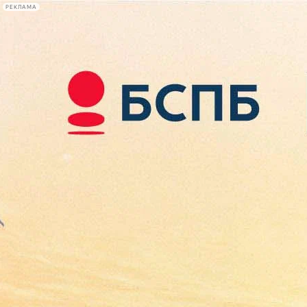
РЕКЛАМА
Афиша Plus
#телегид
Фонтанка.ру
Сегодня:
2026.08.07
19:18
Афиша Plus
кино
спектакли
выставки
концерты
лекции
книги
афиша плюс
новости
+