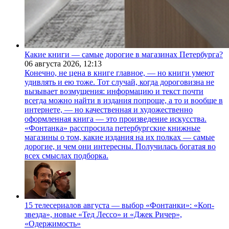
Какие книги — самые дорогие в магазинах Петербурга?
06 августа 2026,
12:13
Конечно, не цена в книге главное, — но книги умеют
удивлять и ею тоже. Тот случай, когда дороговизна не
вызывает возмущения: информацию и текст почти
всегда можно найти в издания попроще, а то и вообще в
интернете, — но качественная и художественно
оформленная книга — это произведение искусства.
«Фонтанка» расспросила петербургские книжные
магазины о том, какие издания на их полках — самые
дорогие, и чем они интересны. Получилась богатая во
всех смыслах подборка.
15 телесериалов августа — выбор «Фонтанки»: «Коп-
звезда», новые «Тед Лессо» и «Джек Ричер»,
«Одержимость»