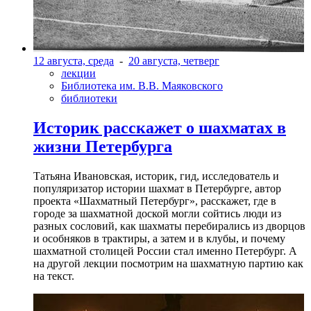
12 августа, среда
-
20 августа, четверг
лекции
Библиотека им. В.В. Маяковского
библиотеки
Историк расскажет о шахматах в
жизни Петербурга
Татьяна Ивановская, историк, гид, исследователь и
популяризатор истории шахмат в Петербурге, автор
проекта «Шахматный Петербург», расскажет, где в
городе за шахматной доской могли сойтись люди из
разных сословий, как шахматы перебирались из дворцов
и особняков в трактиры, а затем и в клубы, и почему
шахматной столицей России стал именно Петербург. А
на другой лекции посмотрим на шахматную партию как
на текст.