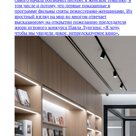
самого начала обозначил интерес к женской тематике, в
том числе и потому, что первые показанные в
программе фильмы сняты режиссерами-женщинами. Их
яростный взгляд на мир во многом отвечает
высказанному на открытии пожеланию председателя
жюри игрового конкурса Павла Лунгина: «Я хочу,
чтобы мы увидели дикое, непредсказуемое кино».