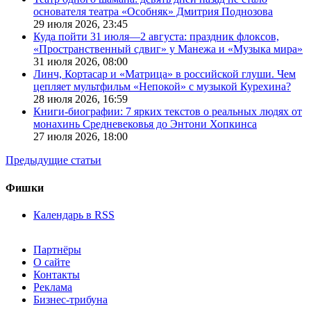
основателя театра «Особняк» Дмитрия Поднозова
29 июля 2026,
23:45
Куда пойти 31 июля—2 августа: праздник флоксов,
«Пространственный сдвиг» у Манежа и «Музыка мира»
31 июля 2026,
08:00
Линч, Кортасар и «Матрица» в российской глуши. Чем
цепляет мультфильм «Непокой» с музыкой Курехина?
28 июля 2026,
16:59
Книги-биографии: 7 ярких текстов о реальных людях от
монахинь Средневековья до Энтони Хопкинса
27 июля 2026,
18:00
Предыдущие статьи
Фишки
Календарь в RSS
Партнёры
О сайте
Контакты
Реклама
Бизнес-трибуна