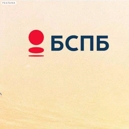
РЕКЛАМА
Афиша Plus
#телегид
Фонтанка.ру
Сегодня:
2026.08.07
16:20
Афиша Plus
кино
спектакли
выставки
концерты
лекции
книги
афиша плюс
новости
+