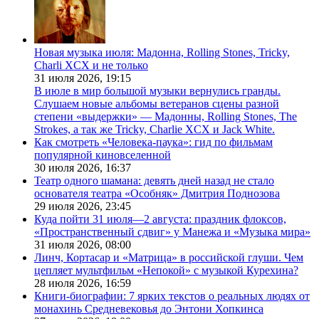
Новая музыка июля: Мадонна, Rolling Stones, Tricky,
Charli XCX и не только
31 июля 2026,
19:15
В июле в мир большой музыки вернулись гранды.
Слушаем новые альбомы ветеранов сцены разной
степени «выдержки» — Мадонны, Rolling Stones, The
Strokes, а так же Tricky, Charlie XCX и Jack White.
Как смотреть «Человека-паука»: гид по фильмам
популярной киновселенной
30 июля 2026,
16:37
Театр одного шамана: девять дней назад не стало
основателя театра «Особняк» Дмитрия Поднозова
29 июля 2026,
23:45
Куда пойти 31 июля—2 августа: праздник флоксов,
«Пространственный сдвиг» у Манежа и «Музыка мира»
31 июля 2026,
08:00
Линч, Кортасар и «Матрица» в российской глуши. Чем
цепляет мультфильм «Непокой» с музыкой Курехина?
28 июля 2026,
16:59
Книги-биографии: 7 ярких текстов о реальных людях от
монахинь Средневековья до Энтони Хопкинса