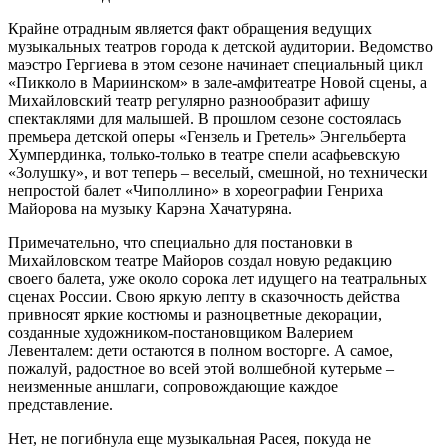
Крайне отрадным является факт обращения ведущих
музыкальных театров города к детской аудитории. Ведомство
маэстро Гергиева в этом сезоне начинает специальный цикл
«Пикколо в Мариинском» в зале-амфитеатре Новой сцены, а
Михайловский театр регулярно разнообразит афишу
спектаклями для малышей. В прошлом сезоне состоялась
премьера детской оперы «Гензель и Гретель» Энгельберта
Хумпердинка, только-только в театре спели асафьевскую
«Золушку», и вот теперь – веселый, смешной, но технически
непростой балет «Чиполлино» в хореографии Генриха
Майорова на музыку Карэна Хачатуряна.
Примечательно, что специально для постановки в
Михайловском театре Майоров создал новую редакцию
своего балета, уже около сорока лет идущего на театральных
сценах России. Свою яркую лепту в сказочность действа
привносят яркие костюмы и разноцветные декорации,
созданные художником-постановщиком Валерием
Левенталем: дети остаются в полном восторге. А самое,
пожалуй, радостное во всей этой волшебной кутерьме –
неизменные аншлаги, сопровождающие каждое
представление.
Нет, не погибнула еще музыкальная Расея, покуда не