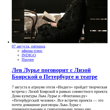
07 августа, пятница
афиша плюс
INDIGO
Прочее
Лев Лурье поговорит с Лизой
Боярской о Петербурге и театре
7 августа в атриуме отеля «Индиго» пройдет творческая
встреча с Лизой Боярской в рамках совместного проекта
Дома культуры Льва Лурье и «Фонтанки.ру»
«Петербургский человек». Все встречи проекта — это
почти домашние разговоры Льва Лурье с
примечательными и симпатичными лично ему