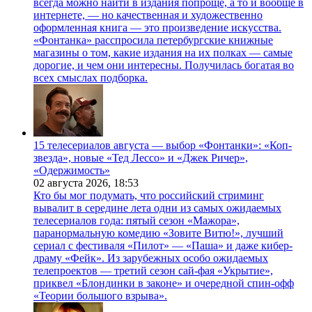
всегда можно найти в издания попроще, а то и вообще в
интернете, — но качественная и художественно
оформленная книга — это произведение искусства.
«Фонтанка» расспросила петербургские книжные
магазины о том, какие издания на их полках — самые
дорогие, и чем они интересны. Получилась богатая во
всех смыслах подборка.
15 телесериалов августа — выбор «Фонтанки»: «Коп-
звезда», новые «Тед Лессо» и «Джек Ричер»,
«Одержимость»
02 августа 2026,
18:53
Кто бы мог подумать, что российский стриминг
вывалит в середине лета одни из самых ожидаемых
телесериалов года: пятый сезон «Мажора»,
паранормальную комедию «Зовите Витю!», лучший
сериал с фестиваля «Пилот» — «Паша» и даже кибер-
драму «Фейк». Из зарубежных особо ожидаемых
телепроектов — третий сезон сай-фая «Укрытие»,
приквел «Блондинки в законе» и очередной спин-офф
«Теории большого взрыва».