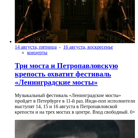
14 августа, пятница
-
16 августа, воскресенье
концерты
Три моста и Петропавловскую
крепость охватит фестиваль
«Ленинградские мосты»
Музыкальный фестиваль «Ленинградские мосты»
пройдет в Петербурге в 11-й раз. Инди-поп исполнители
выступят 14, 15 и 16 августа в Петропавловской
крепости и на трех мостах в центре. Вход свободный. 0+