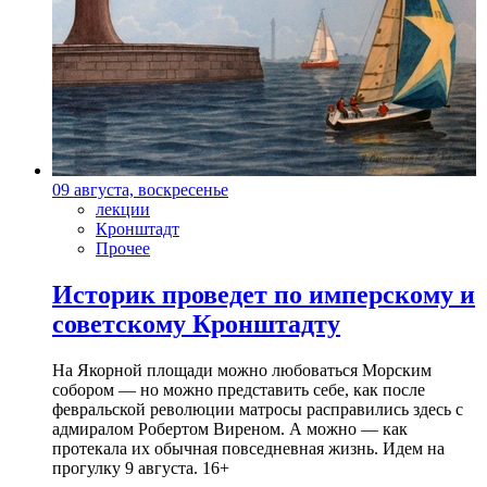
09 августа, воскресенье
лекции
Кронштадт
Прочее
Историк проведет по имперскому и
советскому Кронштадту
На Якорной площади можно любоваться Морским
собором — но можно представить себе, как после
февральской революции матросы расправились здесь с
адмиралом Робертом Виреном. А можно — как
протекала их обычная повседневная жизнь. Идем на
прогулку 9 августа. 16+