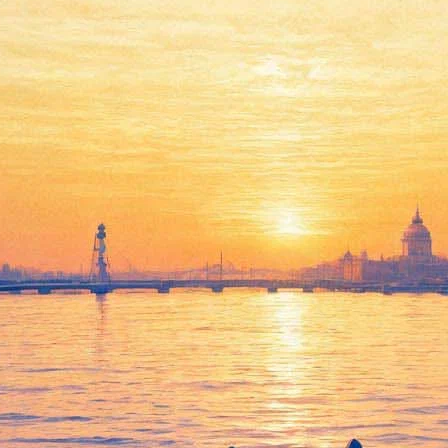
рбург "Крылья воробья"