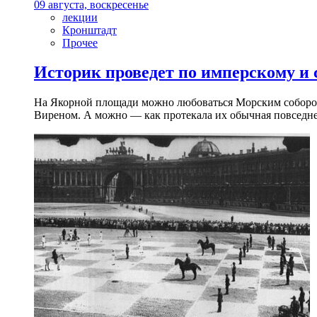
09 августа, воскресенье
лекции
Кронштадт
Прочее
Историк проведет по имперскому и
На Якорной площади можно любоваться Морским собором 
Виреном. А можно — как протекала их обычная повседнев