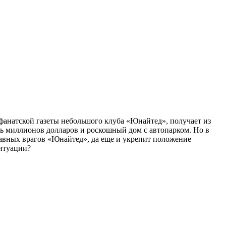
р фанатской газеты небольшого клуба «Юнайтед», получает из
ть миллионов долларов и роскошный дом с автопарком. Но в
главных врагов «Юнайтед», да еще и укрепит положение
ситуации?