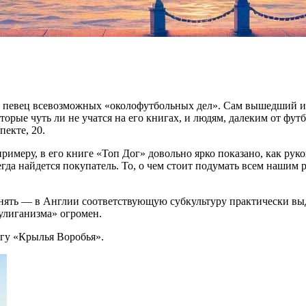
 певец всевозможных «околофутбольных дел». Сам вышедший из
торые чуть ли не учатся на его книгах, и людям, далеким от футб
екте, 20.
примеру, в его книге «Топ Дог» довольно ярко показано, как ру
гда найдется покупатель. То, о чем стоит подумать всем нашим 
онять — в Англии соответствующую субкультуру практически выд
хулиганизма» огромен.
игу «Крылья Воробья».