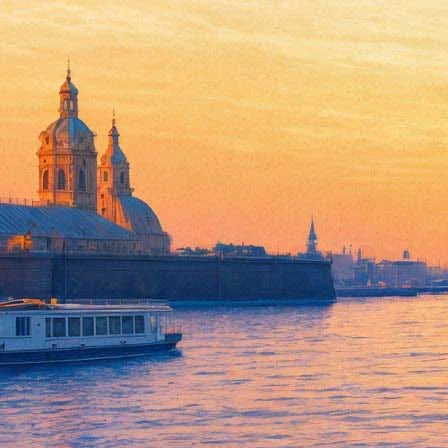
Дуги Бримсон привез в Пете
15 сентября 2013, воскресенье
,
19.00
Версия для печати