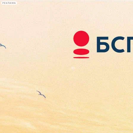
РЕКЛАМА
Афиша Plus
#телегид
Фонтанка.ру
Сегодня:
2026.08.08
17:21
Афиша Plus
кино
спектакли
выставки
концерты
лекции
книги
афиша плюс
новости
+