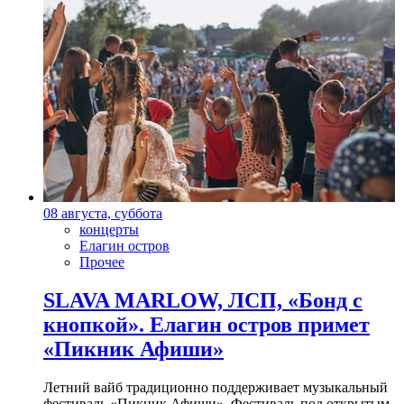
08 августа, суббота
концерты
Елагин остров
Прочее
SLAVA MARLOW, ЛСП, «Бонд с
кнопкой». Елагин остров примет
«Пикник Афиши»
Летний вайб традиционно поддерживает музыкальный
фестиваль «Пикник Афиши». Фестиваль под открытым