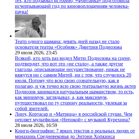
тех, кто подзабыл историю, «Фонтанка» подготовила
исчерпывающий гид по киновоплощениям человека-
паука!
Театр одного шамана: девять дней назад не стало
основателя театра «Особняк» Дмитрия Поднозова
29 июля 2026,
23:45
Всякий, кто хоть раз видел Митю Поднозова на сцене,
подтвердит, что вот это «не стало», а также другие
глаголы, описывающие несуществование, никак не
вяжутся ни с самим Митей, ни с тем, что случилось 20
июля. Потому что всю свою сознательную, как я
полагаю, и уж точно всю свою театральную жизнь актер
Поднозов занимался натуральным шаманством, то есть,
как минимум, заглядывал, а, как максимум,
путешествовал по ту сторону реальности, увлекая за
собой зрителей.
Линч, Кортасар и «Матрица» в российской глуши. Чем
цепляет мультфильм «Непокой» с музыкой Курехина?
28 июля 2026,
16:59
Книги-биографии: 7 ярких текстов о реальных людях от
монахинь Средневековья до Энтони Хопкинса