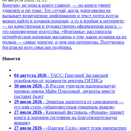
Конечно, не цена в книге главное, — но книги умеют
удивлять и ею тоже. Тот случай, когда дороговизна не
вызывает возмущения: информацию и текст почти всегда
можно найти в издания попроще, а то и вообще в интернете,
— но качественная и художественно оформленная книга —
это произведение искусства. «Фонтанка» расспросила
петербургские книжные магазины о том, какие издания на их
полках — самые дорогие, и чем они интересны. Получилась
богатая во всех смыслах подборка.
Новости
04 августа 2026
- ТАСС: Григорий Заславский
освобожден от должности ректора ГИТИСа
30 июля 2026
- В России учредили национальную
премию имени Майи Плисецкой, лауреаты вместе
поставят балет
29 июля 2026
- Эрмитаж защитится от самозванцев —
его имя стало «общеизвестным товарным знаком»
27 июля 2026
- Книжный фестиваль «Фонарь» примет
книги в хорошем состоянии на благотворительную
ярмарку
27 июля 2026
- «Царское Село» зовет тезок императриц