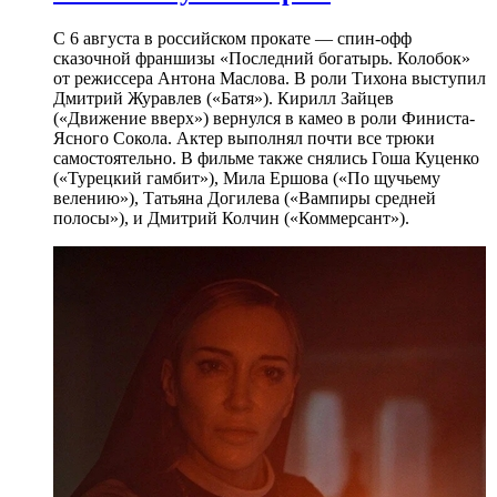
С 6 августа в российском прокате — спин-офф
сказочной франшизы «Последний богатырь. Колобок»
от режиссера Антона Маслова. В роли Тихона выступил
Дмитрий Журавлев («Батя»). Кирилл Зайцев
(«Движение вверх») вернулся в камео в роли Финиста-
Ясного Сокола. Актер выполнял почти все трюки
самостоятельно. В фильме также снялись Гоша Куценко
(«Турецкий гамбит»), Мила Ершова («По щучьему
велению»), Татьяна Догилева («Вампиры средней
полосы»), и Дмитрий Колчин («Коммерсант»).