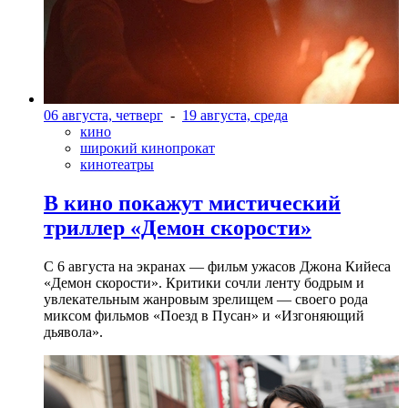
06 августа, четверг
-
19 августа, среда
кино
широкий кинопрокат
кинотеатры
В кино покажут мистический
триллер «Демон скорости»
С 6 августа на экранах — фильм ужасов Джона Кийеса
«Демон скорости». Критики сочли ленту бодрым и
увлекательным жанровым зрелищeм — своего рода
миксом фильмов «Поезд в Пусан» и «Изгоняющий
дьявола».