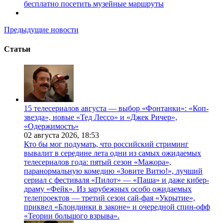
бесплатно посетить музейные маршруты
Предыдущие новости
Статьи
15 телесериалов августа — выбор «Фонтанки»: «Коп-
звезда», новые «Тед Лессо» и «Джек Ричер»,
«Одержимость»
02 августа 2026,
18:53
Кто бы мог подумать, что российский стриминг
вывалит в середине лета одни из самых ожидаемых
телесериалов года: пятый сезон «Мажора»,
паранормальную комедию «Зовите Витю!», лучший
сериал с фестиваля «Пилот» — «Паша» и даже кибер-
драму «Фейк». Из зарубежных особо ожидаемых
телепроектов — третий сезон сай-фая «Укрытие»,
приквел «Блондинки в законе» и очередной спин-офф
«Теории большого взрыва».