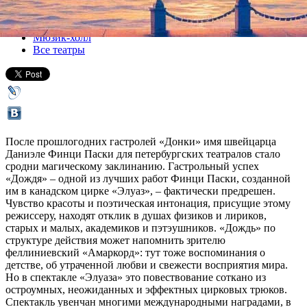
Все спектакли
Мюзик-холл
Все театры
После прошлогодних гастролей «Донки» имя швейцарца
Даниэле Финци Паски для петербургских театралов стало
сродни магическому заклинанию. Гастрольный успех
«Дождя» – одной из лучших работ Финци Паски, созданной
им в канадском цирке «Элуаз», – фактически предрешен.
Чувство красоты и поэтическая интонация, присущие этому
режиссеру, находят отклик в душах физиков и лириков,
старых и малых, академиков и пэтэушников. «Дождь» по
структуре действия может напомнить зрителю
феллиниевский «Амаркорд»: тут тоже воспоминания о
детстве, об утраченной любви и свежести восприятия мира.
Но в спектакле «Элуаза» это повествование соткано из
остроумных, неожиданных и эффектных цирковых трюков.
Спектакль увенчан многими международными наградами, в