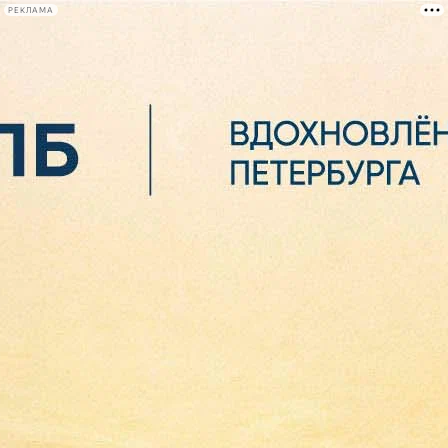
РЕКЛАМА
Афиша Plus
#телегид
Фонтанка.ру
Сегодня:
2026.08.06
18:58
Афиша Plus
кино
спектакли
выставки
концерты
лекции
книги
афиша плюс
новости
+