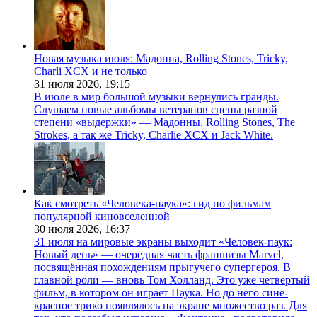
Новая музыка июля: Мадонна, Rolling Stones, Tricky,
Charli XCX и не только
31 июля 2026,
19:15
В июле в мир большой музыки вернулись гранды.
Слушаем новые альбомы ветеранов сцены разной
степени «выдержки» — Мадонны, Rolling Stones, The
Strokes, а так же Tricky, Charlie XCX и Jack White.
Как смотреть «Человека-паука»: гид по фильмам
популярной киновселенной
30 июля 2026,
16:37
31 июля на мировые экраны выходит «Человек-паук:
Новый день» — очередная часть франшизы Marvel,
посвящённая похождениям прыгучего супергероя. В
главной роли — вновь Том Холланд. Это уже четвёртый
фильм, в котором он играет Паука. Но до него сине-
красное трико появлялось на экране множество раз. Для