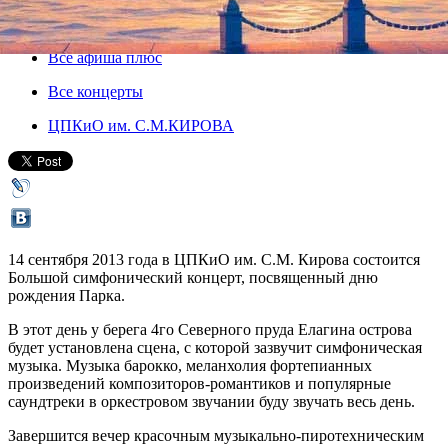
14 сентября 2013, суббота
,
12.00
-
21.00
Версия для печати
Все афиша плюс
Все концерты
ЦПКиО им. С.М.КИРОВА
14 сентября 2013 года в ЦПКиО им. С.М. Кирова состоится
Большой симфонический концерт, посвященный дню
рождения Парка.
В этот день у берега 4го Северного пруда Елагина острова
будет установлена сцена, с которой зазвучит симфоническая
музыка. Музыка барокко, меланхолия фортепианных
произведений композиторов-романтиков и популярные
саундтреки в оркестровом звучании буду звучать весь день.
Завершится вечер красочным музыкально-пиротехническим