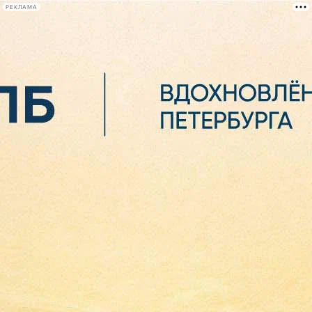
РЕКЛАМА
Афиша Plus
#телегид
Фонтанка.ру
Сегодня:
2026.08.06
05:38
Афиша Plus
кино
спектакли
выставки
концерты
лекции
книги
афиша плюс
новости
+