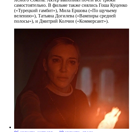
самостоятельно. В фильме также снялись Гоша Куценко
(«Турецкий гамбит»), Мила Ершова («По щучьему
велению»), Татьяна Догилева («Вампиры средней
полосы»), и Дмитрий Колчин («Коммерсант»).