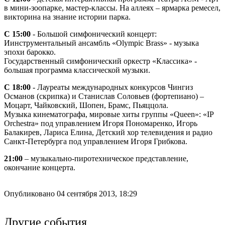
в мини-зоопарке, мастер-классы. На аллеях – ярмарка ремесел,
викторина на знание истории парка.
С 15:00
- Большой симфонический концерт:
Иинструментальный ансамбль «Olympic Brass» - музыка
эпохи барокко.
Государственный симфонический оркестр «Классика» -
большая программа классической музыки.
С 18:00
- Лауреаты международных конкурсов Чингиз
Османов (скрипка) и Станислав Соловьев (фортепиано) –
Моцарт, Чайковский, Шопен, Брамс, Пьяццола.
Музыка кинематографа, мировые хиты группы «Queen»: «IP
Orchestra» под управлением Игоря Пономаренко, Игорь
Балакирев, Лариса Елина, Детский хор телевидения и радио
Санкт-Петербурга под управлением Игоря Грибкова.
21:00
– музыкально-пиротехническое представление,
окончание концерта.
Опубликовано 04 сентября 2013, 18:29
Другие события