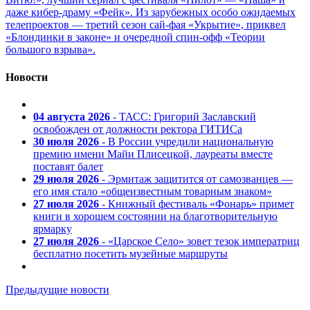
даже кибер-драму «Фейк». Из зарубежных особо ожидаемых
телепроектов — третий сезон сай-фая «Укрытие», приквел
«Блондинки в законе» и очередной спин-офф «Теории
большого взрыва».
Новости
04 августа 2026
- ТАСС: Григорий Заславский
освобожден от должности ректора ГИТИСа
30 июля 2026
- В России учредили национальную
премию имени Майи Плисецкой, лауреаты вместе
поставят балет
29 июля 2026
- Эрмитаж защитится от самозванцев —
его имя стало «общеизвестным товарным знаком»
27 июля 2026
- Книжный фестиваль «Фонарь» примет
книги в хорошем состоянии на благотворительную
ярмарку
27 июля 2026
- «Царское Село» зовет тезок императриц
бесплатно посетить музейные маршруты
Предыдущие новости