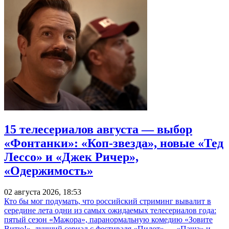
15 телесериалов августа — выбор
«Фонтанки»: «Коп-звезда», новые «Тед
Лессо» и «Джек Ричер»,
«Одержимость»
02 августа 2026, 18:53
Кто бы мог подумать, что российский стриминг вывалит в
середине лета одни из самых ожидаемых телесериалов года:
пятый сезон «Мажора», паранормальную комедию «Зовите
Витю!», лучший сериал с фестиваля «Пилот» — «Паша» и