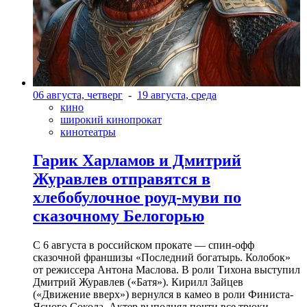
06 августа, четверг
-
19 августа, среда
кино
широкий кинопрокат
кинотеатры
Гарик Харламов и Дмитрий
Журавлев отправятся в
хлебобулочное роуд-муви по
сказочному Белогорью
С 6 августа в российском прокате — спин-офф
сказочной франшизы «Последний богатырь. Колобок»
от режиссера Антона Маслова. В роли Тихона выступил
Дмитрий Журавлев («Батя»). Кирилл Зайцев
(«Движение вверх») вернулся в камео в роли Финиста-
Ясного Сокола. Актер выполнял почти все трюки