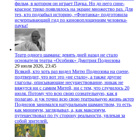
фильм, в котором он играет Паука. Но до него сине-
красное трико появлялось на экране множество раз. Для
тех, кто подзабыл историю, «Фонтанка» подготовила
исчерпывающий гид по киновоплощениям человека-
паука!
Театр одного шамана: девять дней назад не стало
основателя театра «Особняк» Дмитрия Поднозова
29 июля 2026,
23:45
Всякий, кто хоть раз видел Митю Поднозова на сцене,
подтвердит, что вот это «не стало», а также другие
глаголы, описывающие несуществование, никак не
вяжутся ни с самим Митей, ни с тем, что случилось 20
июля. Потому что всю свою сознательную, как я
полагаю, и уж точно всю свою театральную жизнь актер
Поднозов занимался натуральным шаманством, то есть,
как минимум, заглядывал, а, как максимум,
путешествовал по ту сторону реальности, увлекая за
собой зрителей.