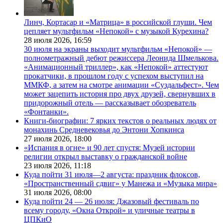
Линч, Кортасар и «Матрица» в российской глуши. Чем
цепляет мультфильм «Непокой» с музыкой Курехина?
28 июля 2026,
16:59
30 июля на экраны выходит мультфильм «Непокой» —
полнометражный дебют режиссера Леонида Шмелькова.
«Анимационный триллер», как «Непокой» аттестуют
прокатчики, в прошлом году с успехом выступил на
ММКФ, а затем на смотре анимации «Суздальфест». Чем
может зацепить история про двух друзей, свернувших в
придорожный отель — рассказывает обозреватель
«Фонтанки».
Книги-биографии: 7 ярких текстов о реальных людях от
монахинь Средневековья до Энтони Хопкинса
27 июля 2026,
18:00
«Испания в огне» и 90 лет спустя: Музей истории
религии открыл выставку о гражданской войне
23 июля 2026,
11:18
Куда пойти 31 июля—2 августа: праздник флоксов,
«Пространственный сдвиг» у Манежа и «Музыка мира»
31 июля 2026,
08:00
Куда пойти 24 — 26 июля: Джазовый фестиваль по
всему городу, «Окна Открой» и уличные театры в
ЦПКиО