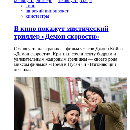
06 августа, четверг
-
19 августа, среда
кино
широкий кинопрокат
кинотеатры
В кино покажут мистический
триллер «Демон скорости»
С 6 августа на экранах — фильм ужасов Джона Кийеса
«Демон скорости». Критики сочли ленту бодрым и
увлекательным жанровым зрелищeм — своего рода
миксом фильмов «Поезд в Пусан» и «Изгоняющий
дьявола».