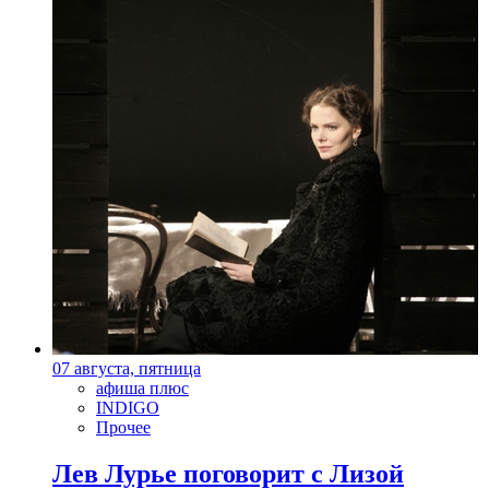
07 августа, пятница
афиша плюс
INDIGO
Прочее
Лев Лурье поговорит с Лизой