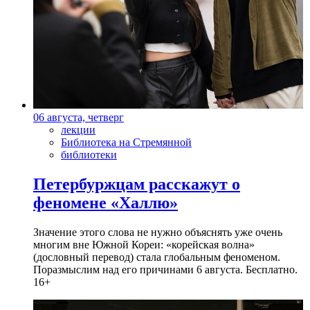
06 августа, четверг
лекции
Библиотека на Стремянной
библиотеки
Петербуржцам расскажут о
феномене «Халлю»
Значение этого слова не нужно объяснять уже очень
многим вне Южной Кореи: «корейская волна»
(дословный перевод) стала глобальным феноменом.
Поразмыслим над его причинами 6 августа. Бесплатно.
16+