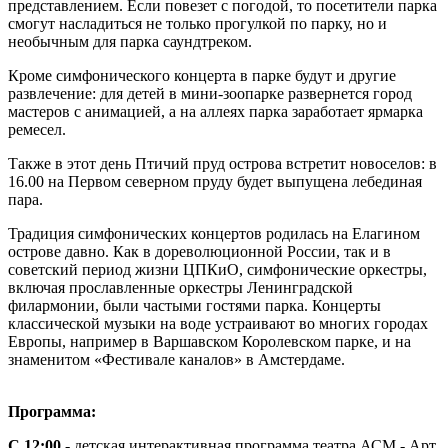
представлением. Если повезет с погодой, то посетители парка
смогут насладиться не только прогулкой по парку, но и
необычным для парка саундтреком.
Кроме симфонического концерта в парке будут и другие
развлечение: для детей в мини-зоопарке развернется город
мастеров с анимацией, а на аллеях парка заработает ярмарка
ремесел.
Также в этот день Птичий пруд острова встретит новоселов: в
16.00 на Первом северном пруду будет выпущена лебединая
пара.
Традиция симфонических концертов родилась на Елагином
острове давно. Как в дореволюционной России, так и в
советский период жизни ЦПКиО, симфонические оркестры,
включая прославленные оркестры Ленинградской
филармонии, были частыми гостями парка. Концерты
классической музыки на воде устраивают во многих городах
Европы, например в Варшавском Королевском парке, и на
знаменитом «Фестивале каналов» в Амстердаме.
Программа:
С 12:00
- детская интерактивная программа театра АСМ - Арт