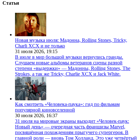
Статьи
Новая музыка июля: Мадонна, Rolling Stones, Tricky,
Charli XCX и не только
31 июля 2026,
19:15
В июле в мир большой музыки вернулись гранды.
Слушаем новые альбомы ветеранов сцены разной
степени «выдержки» — Мадонны, Rolling Stones, The
Strokes, а так же Tricky, Charlie XCX и Jack White.
Как смотреть «Человека-паука»: гид по фильмам
популярной киновселенной
30 июля 2026,
16:37
31 июля на мировые экраны выходит «Человек-паук:
Новый день» — очередная часть франшизы Marvel,
посвящённая похождениям прыгучего супергероя. В
главной роли — вновь Том Холланд. Это уже четвёртый