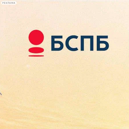
РЕКЛАМА
Афиша Plus
#телегид
Фонтанка.ру
Сегодня:
2026.08.08
05:48
Афиша Plus
кино
спектакли
выставки
концерты
лекции
книги
афиша плюс
новости
+