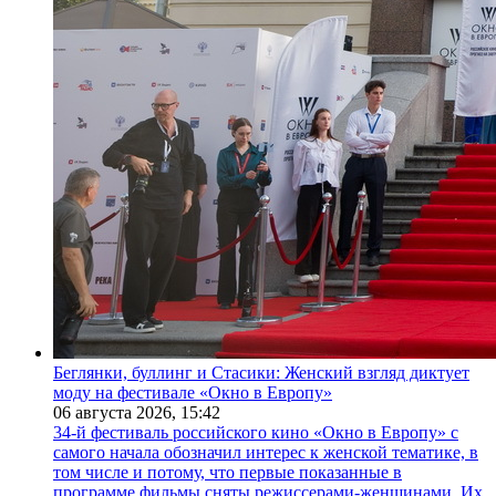
Беглянки, буллинг и Стасики: Женский взгляд диктует
моду на фестивале «Окно в Европу»
06 августа 2026,
15:42
34-й фестиваль российского кино «Окно в Европу» с
самого начала обозначил интерес к женской тематике, в
том числе и потому, что первые показанные в
программе фильмы сняты режиссерами-женщинами. Их