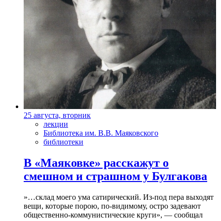
25 августа, вторник
лекции
Библиотека им. В.В. Маяковского
библиотеки
В «Маяковке» расскажут о
смешном и страшном у Булгакова
»…склад моего ума сатирический. Из-под пера выходят
вещи, которые порою, по-видимому, остро задевают
общественно-коммунистические круги», — сообщал