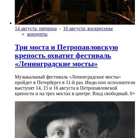
14 августа, пятница
-
16 августа, воскресенье
концерты
Три моста и Петропавловскую
крепость охватит фестиваль
«Ленинградские мосты»
Музыкальный фестиваль «Ленинградские мосты»
пройдет в Петербурге в 11-й раз. Инди-поп исполнители
выступят 14, 15 и 16 августа в Петропавловской
крепости и на трех мостах в центре. Вход свободный. 0+