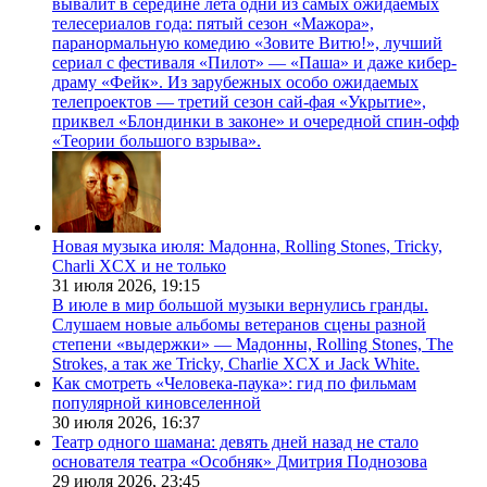
вывалит в середине лета одни из самых ожидаемых
телесериалов года: пятый сезон «Мажора»,
паранормальную комедию «Зовите Витю!», лучший
сериал с фестиваля «Пилот» — «Паша» и даже кибер-
драму «Фейк». Из зарубежных особо ожидаемых
телепроектов — третий сезон сай-фая «Укрытие»,
приквел «Блондинки в законе» и очередной спин-офф
«Теории большого взрыва».
Новая музыка июля: Мадонна, Rolling Stones, Tricky,
Charli XCX и не только
31 июля 2026,
19:15
В июле в мир большой музыки вернулись гранды.
Слушаем новые альбомы ветеранов сцены разной
степени «выдержки» — Мадонны, Rolling Stones, The
Strokes, а так же Tricky, Charlie XCX и Jack White.
Как смотреть «Человека-паука»: гид по фильмам
популярной киновселенной
30 июля 2026,
16:37
Театр одного шамана: девять дней назад не стало
основателя театра «Особняк» Дмитрия Поднозова
29 июля 2026,
23:45