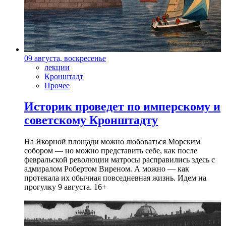
09 августа, воскресенье
лекции
Кронштадт
Прочее
Историк проведет по имперскому и
советскому Кронштадту
На Якорной площади можно любоваться Морским
собором — но можно представить себе, как после
февральской революции матросы расправились здесь с
адмиралом Робертом Виреном. А можно — как
протекала их обычная повседневная жизнь. Идем на
прогулку 9 августа. 16+