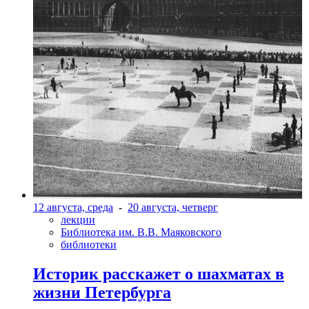
12 августа, среда
-
20 августа, четверг
лекции
Библиотека им. В.В. Маяковского
библиотеки
Историк расскажет о шахматах в
жизни Петербурга