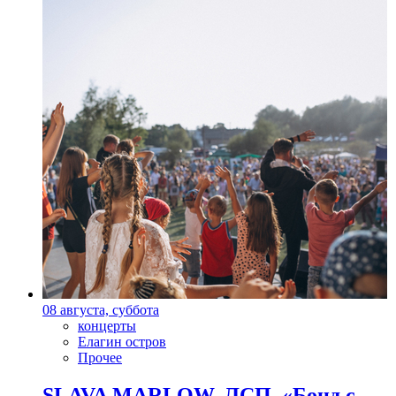
08 августа, суббота
концерты
Елагин остров
Прочее
SLAVA MARLOW, ЛСП, «Бонд с