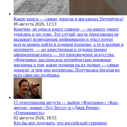
Какие книги — самые дорогие в магазинах Петербурга?
06 августа 2026,
12:13
Конечно, не цена в книге главное, — но книги умеют
удивлять и ею тоже. Тот случай, когда дороговизна не
вызывает возмущения: информацию и текст почти
всегда можно найти в издания попроще, а то и вообще в
интернете, — но качественная и художественно
оформленная книга — это произведение искусства.
«Фонтанка» расспросила петербургские книжные
магазины о том, какие издания на их полках — самые
дорогие, и чем они интересны. Получилась богатая во
всех смыслах подборка.
15 телесериалов августа — выбор «Фонтанки»: «Коп-
звезда», новые «Тед Лессо» и «Джек Ричер»,
«Одержимость»
02 августа 2026,
18:53
Кто бы мог подумать, что российский стриминг