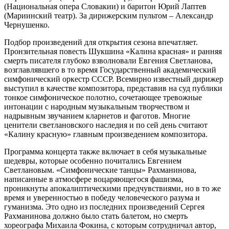
(Национальная опера Словакии) и баритон Юрий Лаптев
(Мариинский театр). За дирижерским пультом – Александр
Чернушенко.
Подбор произведений для открытия сезона впечатляет.
Пронзительная повесть Шукшина «Калина красная» и ранняя
смерть писателя глубоко взволновали Евгения Светланова,
возглавлявшего в то время Государственный академический
симфонический оркестр СССР. Всемирно известный дирижер
выступил в качестве композитора, представив на суд публики
тонкое симфоническое полотно, сочетающее тревожные
интонации с народным музыкальным творчеством и
надрывным звучанием кларнетов и фаготов. Многие
ценители светлановского наследия и по сей день считают
«Калину красную» главным произведением композитора.
Программа концерта также включает в себя музыкальные
шедевры, которые особенно почитались Евгением
Светлановым. «Симфонические танцы» Рахманинова,
написанные в атмосфере воцаряющегося фашизма,
проникнуты апокалиптическими предчувствиями, но в то же
время и уверенностью в победу человеческого разума и
гуманизма. Это одно из последних произведений Сергея
Рахманинова должно было стать балетом, но смерть
хореографа Михаила Фокина, с которым сотрудничал автор,