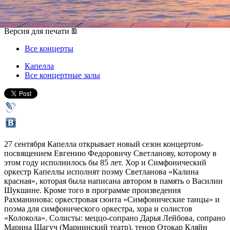
27 сентября 2013, пятница
,
19.00
Версия для печати
Все концерты
Капелла
Все концертные залы
27 сентября Капелла открывает новый сезон концертом-
посвящением Евгению Федоровичу Светланову, которому в
этом году исполнилось бы 85 лет. Хор и Симфонический
оркестр Капеллы исполнят поэму Светланова «Калина
красная», которая была написана автором в память о Василии
Шукшине. Кроме того в программе произведения
Рахманинова: оркестровая сюита «Симфонические танцы» и
поэма для симфонического оркестра, хора и солистов
«Колокола». Солисты: меццо-сопрано Дарья Лейбова, сопрано
Марина Шагуч (Мариинский театр), тенор Отокар Кляйн