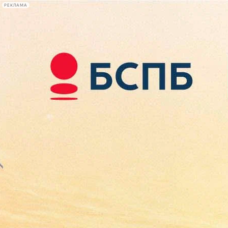
РЕКЛАМА
Афиша Plus
#телегид
Фонтанка.ру
Сегодня:
2026.08.07
21:24
Афиша Plus
кино
спектакли
выставки
концерты
лекции
книги
афиша плюс
новости
+