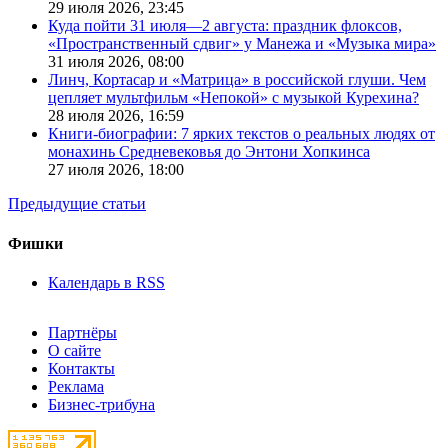
29 июля 2026,
23:45
Куда пойти 31 июля—2 августа: праздник флоксов,
«Пространственный сдвиг» у Манежа и «Музыка мира»
31 июля 2026,
08:00
Линч, Кортасар и «Матрица» в российской глуши. Чем
цепляет мультфильм «Непокой» с музыкой Курехина?
28 июля 2026,
16:59
Книги-биографии: 7 ярких текстов о реальных людях от
монахинь Средневековья до Энтони Хопкинса
27 июля 2026,
18:00
Предыдущие статьи
Фишки
Календарь в RSS
Партнёры
О сайте
Контакты
Реклама
Бизнес-трибуна