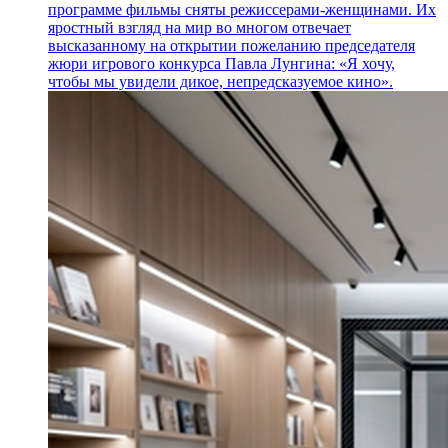
программе фильмы сняты режиссерами-женщинами. Их
яростный взгляд на мир во многом отвечает
высказанному на открытии пожеланию председателя
жюри игрового конкурса Павла Лунгина: «Я хочу,
чтобы мы увидели дикое, непредсказуемое кино».