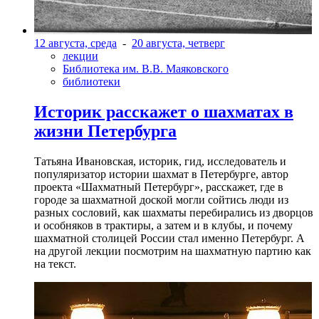
12 августа, среда
-
20 августа, четверг
лекции
Библиотека им. В.В. Маяковского
библиотеки
Историк расскажет о шахматах в
жизни Петербурга
Татьяна Ивановская, историк, гид, исследователь и
популяризатор истории шахмат в Петербурге, автор
проекта «Шахматный Петербург», расскажет, где в
городе за шахматной доской могли сойтись люди из
разных сословий, как шахматы перебирались из дворцов
и особняков в трактиры, а затем и в клубы, и почему
шахматной столицей России стал именно Петербург. А
на другой лекции посмотрим на шахматную партию как
на текст.