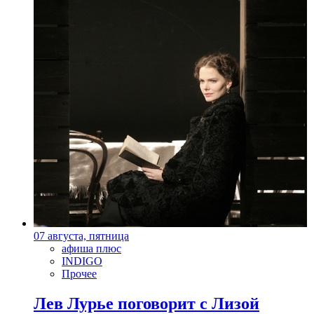
07 августа, пятница
афиша плюс
INDIGO
Прочее
Лев Лурье поговорит с Лизой