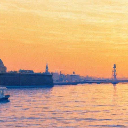
«Пипец-2»: новые
приключения Убивашки и ее
друзей