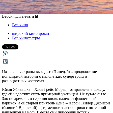
05 сентября 2013, четверг
-
18 сентября 2013, среда
Версия для печати
Все кино
широкий кинопрокат
Все кинотеатры
На экранах страны выходит «Пипец-2» - продолжение
популярной истории о малолетках-супергероях в
разноцветных костюмах.
Юная Убивашка – Хлоя Грейс Морец - отправлена в школу,
где ей надлежит стать примерной ученицей. Не тут-то было.
Зло не дремлет, и героиня вновь надевает фиолетовый
паричок, а ее старый приятель Дейв – Аарон Тейлор Джонсон
(бывший Вронский) - фирменное зеленое трико с потешной
нашлепкой на носу. Вместе они присоединяются к