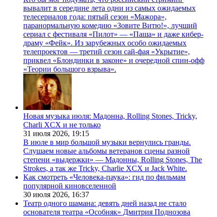
вывалит в середине лета одни из самых ожидаемых
телесериалов года: пятый сезон «Мажора»,
паранормальную комедию «Зовите Витю!», лучший
сериал с фестиваля «Пилот» — «Паша» и даже кибер-
драму «Фейк». Из зарубежных особо ожидаемых
телепроектов — третий сезон сай-фая «Укрытие»,
приквел «Блондинки в законе» и очередной спин-офф
«Теории большого взрыва».
Новая музыка июля: Мадонна, Rolling Stones, Tricky,
Charli XCX и не только
31 июля 2026,
19:15
В июле в мир большой музыки вернулись гранды.
Слушаем новые альбомы ветеранов сцены разной
степени «выдержки» — Мадонны, Rolling Stones, The
Strokes, а так же Tricky, Charlie XCX и Jack White.
Как смотреть «Человека-паука»: гид по фильмам
популярной киновселенной
30 июля 2026,
16:37
Театр одного шамана: девять дней назад не стало
основателя театра «Особняк» Дмитрия Поднозова