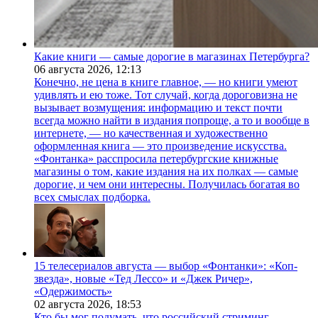
Какие книги — самые дорогие в магазинах Петербурга?
06 августа 2026,
12:13
Конечно, не цена в книге главное, — но книги умеют
удивлять и ею тоже. Тот случай, когда дороговизна не
вызывает возмущения: информацию и текст почти
всегда можно найти в издания попроще, а то и вообще в
интернете, — но качественная и художественно
оформленная книга — это произведение искусства.
«Фонтанка» расспросила петербургские книжные
магазины о том, какие издания на их полках — самые
дорогие, и чем они интересны. Получилась богатая во
всех смыслах подборка.
15 телесериалов августа — выбор «Фонтанки»: «Коп-
звезда», новые «Тед Лессо» и «Джек Ричер»,
«Одержимость»
02 августа 2026,
18:53
Кто бы мог подумать, что российский стриминг