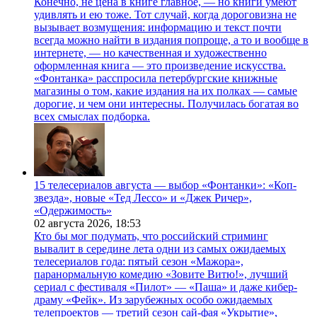
Конечно, не цена в книге главное, — но книги умеют
удивлять и ею тоже. Тот случай, когда дороговизна не
вызывает возмущения: информацию и текст почти
всегда можно найти в издания попроще, а то и вообще в
интернете, — но качественная и художественно
оформленная книга — это произведение искусства.
«Фонтанка» расспросила петербургские книжные
магазины о том, какие издания на их полках — самые
дорогие, и чем они интересны. Получилась богатая во
всех смыслах подборка.
15 телесериалов августа — выбор «Фонтанки»: «Коп-
звезда», новые «Тед Лессо» и «Джек Ричер»,
«Одержимость»
02 августа 2026,
18:53
Кто бы мог подумать, что российский стриминг
вывалит в середине лета одни из самых ожидаемых
телесериалов года: пятый сезон «Мажора»,
паранормальную комедию «Зовите Витю!», лучший
сериал с фестиваля «Пилот» — «Паша» и даже кибер-
драму «Фейк». Из зарубежных особо ожидаемых
телепроектов — третий сезон сай-фая «Укрытие»,