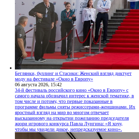
Беглянки, буллинг и Стасики: Женский взгляд диктует
моду на фестивале «Окно в Европу»
06 августа 2026,
15:42
34-й фестиваль российского кино «Окно в Европу» с
самого начала обозначил интерес к женской тематике, в
том числе и потому, что первые показанные в
программе фильмы сняты режиссерами-женщинами. Их
яростный взгляд на мир во многом отвечает
высказанному на открытии пожеланию председателя
жюри игрового конкурса Павла Лунгина: «Я хочу,
чтобы мы увидели дикое, непредсказуемое кино».