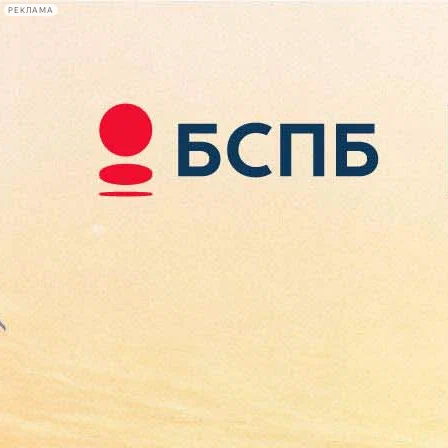
РЕКЛАМА
Афиша Plus
#телегид
Фонтанка.ру
Сегодня:
2026.08.07
16:15
Афиша Plus
кино
спектакли
выставки
концерты
лекции
книги
афиша плюс
новости
+