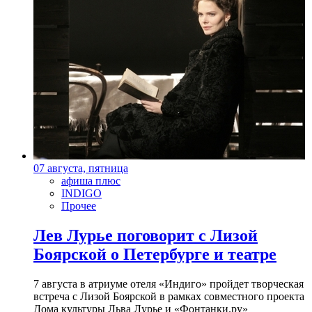
07 августа, пятница
афиша плюс
INDIGO
Прочее
Лев Лурье поговорит с Лизой
Боярской о Петербурге и театре
7 августа в атриуме отеля «Индиго» пройдет творческая
встреча с Лизой Боярской в рамках совместного проекта
Дома культуры Льва Лурье и «Фонтанки.ру»