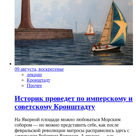
09 августа, воскресенье
лекции
Кронштадт
Прочее
Историк проведет по имперскому и
советскому Кронштадту
На Якорной площади можно любоваться Морским
собором — но можно представить себе, как после
февральской революции матросы расправились здесь с
адмиралом Робертом Виреном. А можно — как