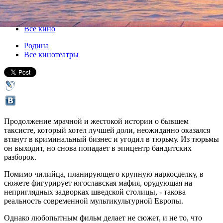
29 августа 2013, четверг
-
04 сентября 2013, среда
Версия для печати
Все кино
Родина
Все кинотеатры
Продолжение мрачной и жестокой истории о бывшем
таксисте, который хотел лучшей доли, неожиданно оказался
втянут в криминальный бизнес и угодил в тюрьму. Из тюрьмы
он выходит, но снова попадает в эпицентр бандитских
разборок.
Помимо чилийца, планирующего крупную наркосделку, в
сюжете фигурирует югославская мафия, орудующая на
неприглядных задворках шведской столицы, - такова
реальность современной мультикультурной Европы.
Однако любопытным фильм делает не сюжет, и не то, что