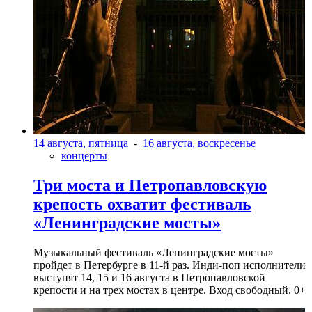
14 августа, пятница
-
16 августа, воскресенье
концерты
Три моста и Петропавловскую
крепость охватит фестиваль
«Ленинградские мосты»
Музыкальный фестиваль «Ленинградские мосты»
пройдет в Петербурге в 11-й раз. Инди-поп исполнители
выступят 14, 15 и 16 августа в Петропавловской
крепости и на трех мостах в центре. Вход свободный. 0+