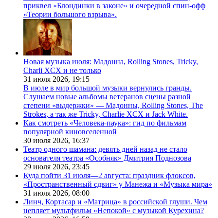
приквел «Блондинки в законе» и очередной спин-офф
«Теории большого взрыва».
Новая музыка июля: Мадонна, Rolling Stones, Tricky,
Charli XCX и не только
31 июля 2026,
19:15
В июле в мир большой музыки вернулись гранды.
Слушаем новые альбомы ветеранов сцены разной
степени «выдержки» — Мадонны, Rolling Stones, The
Strokes, а так же Tricky, Charlie XCX и Jack White.
Как смотреть «Человека-паука»: гид по фильмам
популярной киновселенной
30 июля 2026,
16:37
Театр одного шамана: девять дней назад не стало
основателя театра «Особняк» Дмитрия Поднозова
29 июля 2026,
23:45
Куда пойти 31 июля—2 августа: праздник флоксов,
«Пространственный сдвиг» у Манежа и «Музыка мира»
31 июля 2026,
08:00
Линч, Кортасар и «Матрица» в российской глуши. Чем
цепляет мультфильм «Непокой» с музыкой Курехина?