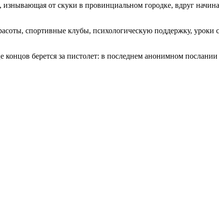
а, изнывающая от скуки в провинциальном городке, вдруг начи
расоты, спортивные клубы, психологическую поддержку, уроки 
це концов берется за пистолет: в последнем анонимном послани