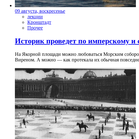
09 августа, воскресенье
лекции
Кронштадт
Прочее
Историк проведет по имперскому и
На Якорной площади можно любоваться Морским собором 
Виреном. А можно — как протекала их обычная повседнев