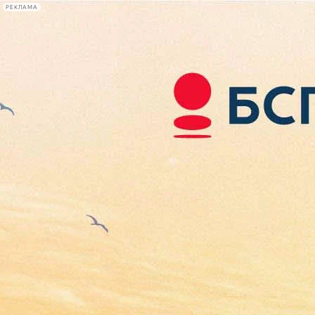
РЕКЛАМА
Афиша Plus
#телегид
Фонтанка.ру
Сегодня:
2026.08.07
05:01
Афиша Plus
кино
спектакли
выставки
концерты
лекции
книги
афиша плюс
новости
+