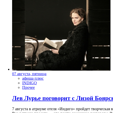
07 августа, пятница
афиша плюс
INDIGO
Прочее
Лев Лурье поговорит с Лизой Боярск
7 августа в атриуме отеля «Индиго» пройдет творческая 