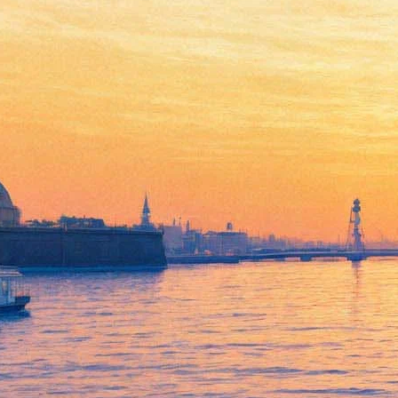
Премьера: Якубович и
Comedy Women в спектакле
"Свадьба"
30 августа 2013, пятница
,
19.00
Версия для печати
Все спектакли