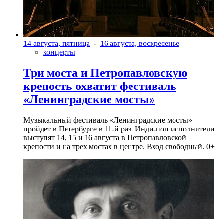
14 августа, пятница
-
16 августа, воскресенье
концерты
Три моста и Петропавловскую
крепость охватит фестиваль
«Ленинградские мосты»
Музыкальный фестиваль «Ленинградские мосты»
пройдет в Петербурге в 11-й раз. Инди-поп исполнители
выступят 14, 15 и 16 августа в Петропавловской
крепости и на трех мостах в центре. Вход свободный. 0+