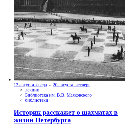
12 августа, среда
-
20 августа, четверг
лекции
Библиотека им. В.В. Маяковского
библиотеки
Историк расскажет о шахматах в
жизни Петербурга