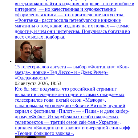
всегда можно найти в издания попроще, а то и вообще в
интернете, — но качественная и художественно
оформленная книга — это произведение искусства.
«Фонтанка» расспросила петербургские книжные
магазины о том, какие издания на их полках — самые
дорогие, и чем они интересны. Получилась богатая во
всех смыслах подборка.
15 телесериалов августа — выбор «Фонтанки»: «Коп-
звезда», новые «Тед Лессо» и «Джек Ричер»,
«Одержимость»
02 августа 2026,
18:53
Кто бы мог подумать, что российский стриминг
вывалит в середине лета одни из самых ожидаемых
телесериалов года: пятый сезон «Мажора»,
паранормальную комедию «Зовите Витю!», лучший
сериал с фестиваля «Пилот» — «Паша» и даже кибер-
драму «Фейк». Из зарубежных особо ожидаемых
телепроектов — третий сезон сай-фая «Укрытие»,
приквел «Блондинки в законе» и очередной спин-офф
«Теории большого взрыва».