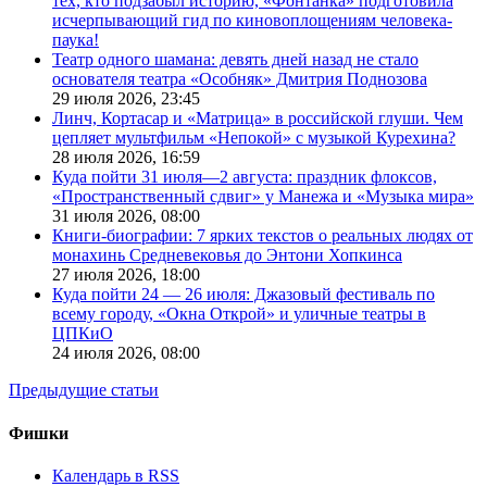
тех, кто подзабыл историю, «Фонтанка» подготовила
исчерпывающий гид по киновоплощениям человека-
паука!
Театр одного шамана: девять дней назад не стало
основателя театра «Особняк» Дмитрия Поднозова
29 июля 2026,
23:45
Линч, Кортасар и «Матрица» в российской глуши. Чем
цепляет мультфильм «Непокой» с музыкой Курехина?
28 июля 2026,
16:59
Куда пойти 31 июля—2 августа: праздник флоксов,
«Пространственный сдвиг» у Манежа и «Музыка мира»
31 июля 2026,
08:00
Книги-биографии: 7 ярких текстов о реальных людях от
монахинь Средневековья до Энтони Хопкинса
27 июля 2026,
18:00
Куда пойти 24 — 26 июля: Джазовый фестиваль по
всему городу, «Окна Открой» и уличные театры в
ЦПКиО
24 июля 2026,
08:00
Предыдущие статьи
Фишки
Календарь в RSS