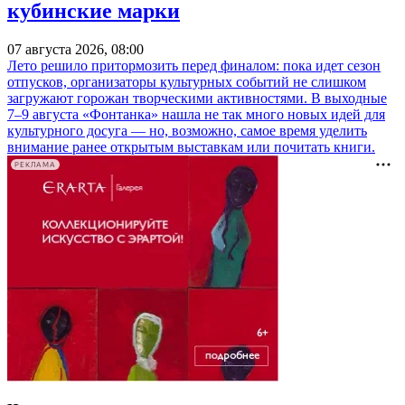
кубинские марки
07 августа 2026, 08:00
Лето решило притормозить перед финалом: пока идет сезон
отпусков, организаторы культурных событий не слишком
загружают горожан творческими активностями. В выходные
7–9 августа «Фонтанка» нашла не так много новых идей для
культурного досуга — но, возможно, самое время уделить
внимание ранее открытым выставкам или почитать книги.
РЕКЛАМА