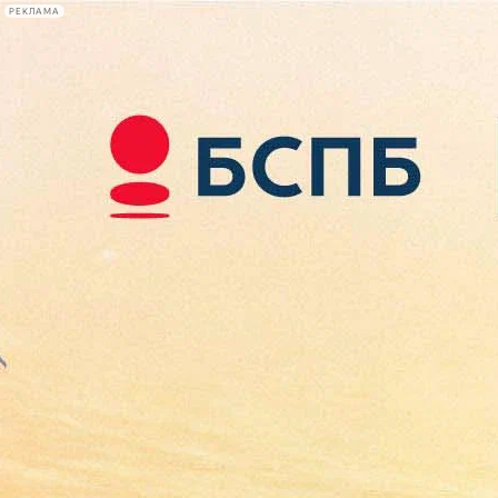
РЕКЛАМА
Афиша Plus
#телегид
Фонтанка.ру
Сегодня:
2026.08.07
11:07
Афиша Plus
кино
спектакли
выставки
концерты
лекции
книги
афиша плюс
новости
+