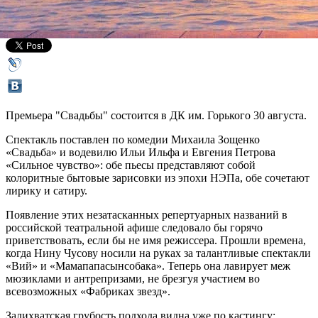
ДК им. М. Горького
Все культурные центры
Премьера "Свадьбы" состоится в ДК им. Горького 30 августа.
Спектакль поставлен по комедии Михаила Зощенко
«Свадьба» и водевилю Ильи Ильфа и Евгения Петрова
«Сильное чувство»: обе пьесы представляют собой
колоритные бытовые зарисовки из эпохи НЭПа, обе сочетают
лирику и сатиру.
Появление этих незатасканных репертуарных названий в
российской театральной афише следовало бы горячо
приветствовать, если бы не имя режиссера. Прошли времена,
когда Нину Чусову носили на руках за талантливые спектакли
«Вий» и «Мамапапасынсобака». Теперь она лавирует меж
мюзиклами и антрепризами, не брезгуя участием во
всевозможных «Фабриках звезд».
Залихватская грубость подхода видна уже по кастингу: