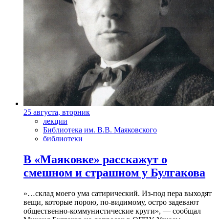
25 августа, вторник
лекции
Библиотека им. В.В. Маяковского
библиотеки
В «Маяковке» расскажут о
смешном и страшном у Булгакова
»…склад моего ума сатирический. Из-под пера выходят
вещи, которые порою, по-видимому, остро задевают
общественно-коммунистические круги», — сообщал