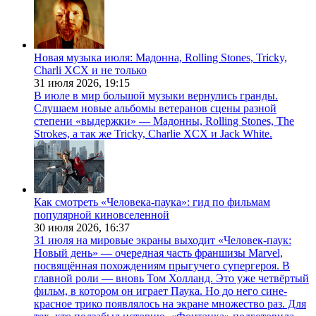
Новая музыка июля: Мадонна, Rolling Stones, Tricky,
Charli XCX и не только
31 июля 2026,
19:15
В июле в мир большой музыки вернулись гранды.
Слушаем новые альбомы ветеранов сцены разной
степени «выдержки» — Мадонны, Rolling Stones, The
Strokes, а так же Tricky, Charlie XCX и Jack White.
Как смотреть «Человека-паука»: гид по фильмам
популярной киновселенной
30 июля 2026,
16:37
31 июля на мировые экраны выходит «Человек-паук:
Новый день» — очередная часть франшизы Marvel,
посвящённая похождениям прыгучего супергероя. В
главной роли — вновь Том Холланд. Это уже четвёртый
фильм, в котором он играет Паука. Но до него сине-
красное трико появлялось на экране множество раз. Для