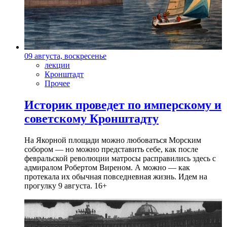
09 августа, воскресенье
лекции
Кронштадт
Прочее
Историк проведет по имперскому и
советскому Кронштадту
На Якорной площади можно любоваться Морским
собором — но можно представить себе, как после
февральской революции матросы расправились здесь с
адмиралом Робертом Виреном. А можно — как
протекала их обычная повседневная жизнь. Идем на
прогулку 9 августа. 16+