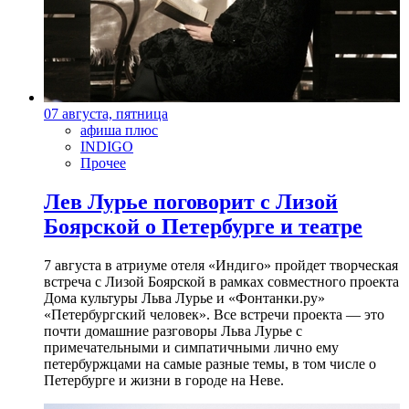
07 августа, пятница
афиша плюс
INDIGO
Прочее
Лев Лурье поговорит с Лизой
Боярской о Петербурге и театре
7 августа в атриуме отеля «Индиго» пройдет творческая
встреча с Лизой Боярской в рамках совместного проекта
Дома культуры Льва Лурье и «Фонтанки.ру»
«Петербургский человек». Все встречи проекта — это
почти домашние разговоры Льва Лурье с
примечательными и симпатичными лично ему
петербуржцами на самые разные темы, в том числе о
Петербурге и жизни в городе на Неве.