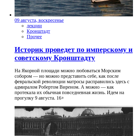
09 августа, воскресенье
лекции
Кронштадт
Прочее
Историк проведет по имперскому и
советскому Кронштадту
На Якорной площади можно любоваться Морским
собором — но можно представить себе, как после
февральской революции матросы расправились здесь с
адмиралом Робертом Виреном. А можно — как
протекала их обычная повседневная жизнь. Идем на
прогулку 9 августа. 16+