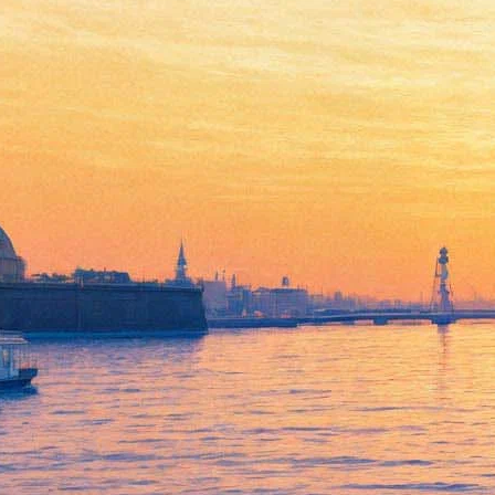
Ирландский писатель-
фантаст Йен Макдональд
встретится с читателями