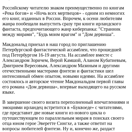
Российскому читателю знаком преимущественно по книгам
«Река богов» и «Ночь всех мертвецов» - одним из немногих
его книг, изданных в России. Впрочем, к осени любителям
жанра пообещали выпустить сразу три книги ирландского
фантаста, предпочитающего жанр киберпанка: "Странник
между мирами", "Будь моим врагом" и "Дом дервиша".
Макдональд приехал в наш город по приглашению
Петербургской фантастической ассамблеи, что прошедшей
под Петербургом 16-19 августа. На ассамблее вместе с
Александром Зоричем, Верой Камшой, Аланом Кубатиевым,
Дмитрием Вересовым, Александром Мазиным и другими
отечественными мастерами фэнтези и фантастики шел
интенсивный обмен опытом, новыми идеями. На ассамблее
состоялось и авторское чтение Макдональдом первой главы
его романа «Дом дервиша», впервые выходящего на русском
языке.
В завершение своего визита переполненный впечатлениями и
эмоциями ирландец встретится в «Буквоеде» с читателями,
где представит две новые книги из нового цикла о
путешествующем по параллельным мирам в поисках своего
отца юном герое Эверетте Сингхе, а также ответит на
вопросы любителей фэнтези. Ну и, конечно же, раздаст