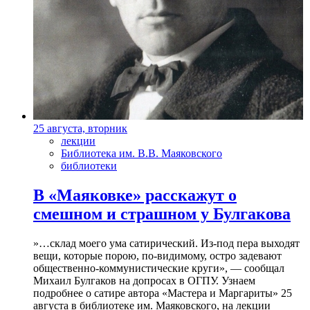
25 августа, вторник
лекции
Библиотека им. В.В. Маяковского
библиотеки
В «Маяковке» расскажут о
смешном и страшном у Булгакова
»…склад моего ума сатирический. Из-под пера выходят
вещи, которые порою, по-видимому, остро задевают
общественно-коммунистические круги», — сообщал
Михаил Булгаков на допросах в ОГПУ. Узнаем
подробнее о сатире автора «Мастера и Маргариты» 25
августа в библиотеке им. Маяковского, на лекции