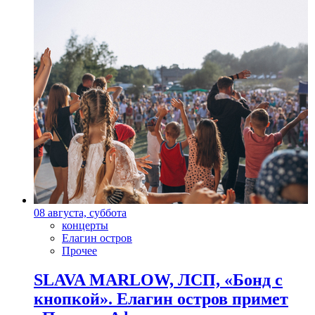
08 августа, суббота
концерты
Елагин остров
Прочее
SLAVA MARLOW, ЛСП, «Бонд с
кнопкой». Елагин остров примет