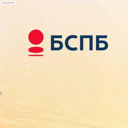
РЕКЛАМА
Афиша Plus
#телегид
Фонтанка.ру
Сегодня:
2026.08.07
08:54
Афиша Plus
кино
спектакли
выставки
концерты
лекции
книги
афиша плюс
новости
+