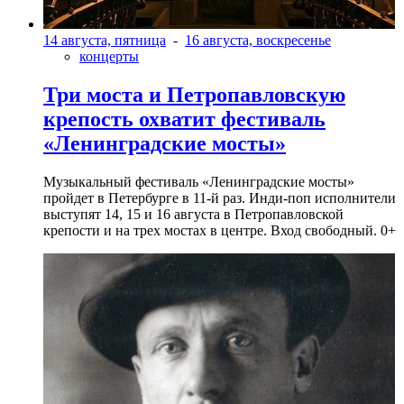
14 августа, пятница
-
16 августа, воскресенье
концерты
Три моста и Петропавловскую
крепость охватит фестиваль
«Ленинградские мосты»
Музыкальный фестиваль «Ленинградские мосты»
пройдет в Петербурге в 11-й раз. Инди-поп исполнители
выступят 14, 15 и 16 августа в Петропавловской
крепости и на трех мостах в центре. Вход свободный. 0+