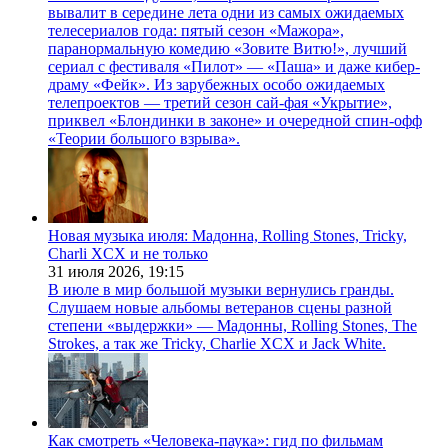
вывалит в середине лета одни из самых ожидаемых
телесериалов года: пятый сезон «Мажора»,
паранормальную комедию «Зовите Витю!», лучший
сериал с фестиваля «Пилот» — «Паша» и даже кибер-
драму «Фейк». Из зарубежных особо ожидаемых
телепроектов — третий сезон сай-фая «Укрытие»,
приквел «Блондинки в законе» и очередной спин-офф
«Теории большого взрыва».
Новая музыка июля: Мадонна, Rolling Stones, Tricky,
Charli XCX и не только
31 июля 2026,
19:15
В июле в мир большой музыки вернулись гранды.
Слушаем новые альбомы ветеранов сцены разной
степени «выдержки» — Мадонны, Rolling Stones, The
Strokes, а так же Tricky, Charlie XCX и Jack White.
Как смотреть «Человека-паука»: гид по фильмам