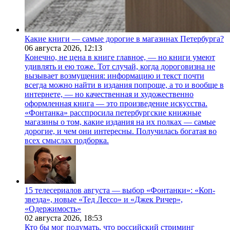
Какие книги — самые дорогие в магазинах Петербурга?
06 августа 2026,
12:13
Конечно, не цена в книге главное, — но книги умеют
удивлять и ею тоже. Тот случай, когда дороговизна не
вызывает возмущения: информацию и текст почти
всегда можно найти в издания попроще, а то и вообще в
интернете, — но качественная и художественно
оформленная книга — это произведение искусства.
«Фонтанка» расспросила петербургские книжные
магазины о том, какие издания на их полках — самые
дорогие, и чем они интересны. Получилась богатая во
всех смыслах подборка.
15 телесериалов августа — выбор «Фонтанки»: «Коп-
звезда», новые «Тед Лессо» и «Джек Ричер»,
«Одержимость»
02 августа 2026,
18:53
Кто бы мог подумать, что российский стриминг