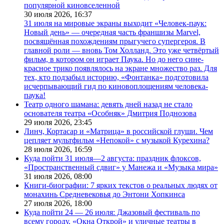
популярной киновселенной
30 июля 2026,
16:37
31 июля на мировые экраны выходит «Человек-паук:
Новый день» — очередная часть франшизы Marvel,
посвящённая похождениям прыгучего супергероя. В
главной роли — вновь Том Холланд. Это уже четвёртый
фильм, в котором он играет Паука. Но до него сине-
красное трико появлялось на экране множество раз. Для
тех, кто подзабыл историю, «Фонтанка» подготовила
исчерпывающий гид по киновоплощениям человека-
паука!
Театр одного шамана: девять дней назад не стало
основателя театра «Особняк» Дмитрия Поднозова
29 июля 2026,
23:45
Линч, Кортасар и «Матрица» в российской глуши. Чем
цепляет мультфильм «Непокой» с музыкой Курехина?
28 июля 2026,
16:59
Куда пойти 31 июля—2 августа: праздник флоксов,
«Пространственный сдвиг» у Манежа и «Музыка мира»
31 июля 2026,
08:00
Книги-биографии: 7 ярких текстов о реальных людях от
монахинь Средневековья до Энтони Хопкинса
27 июля 2026,
18:00
Куда пойти 24 — 26 июля: Джазовый фестиваль по
всему городу, «Окна Открой» и уличные театры в