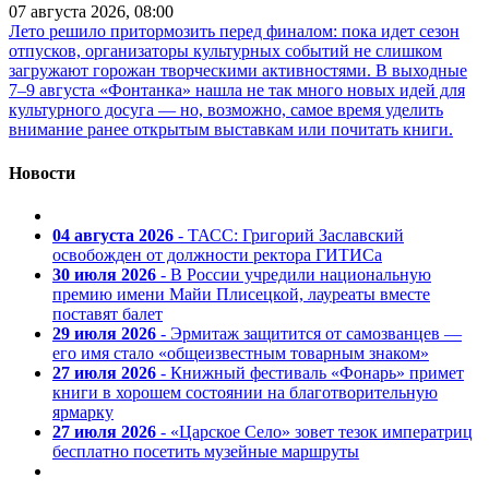
07 августа 2026, 08:00
Лето решило притормозить перед финалом: пока идет сезон
отпусков, организаторы культурных событий не слишком
загружают горожан творческими активностями. В выходные
7–9 августа «Фонтанка» нашла не так много новых идей для
культурного досуга — но, возможно, самое время уделить
внимание ранее открытым выставкам или почитать книги.
Новости
04 августа 2026
- ТАСС: Григорий Заславский
освобожден от должности ректора ГИТИСа
30 июля 2026
- В России учредили национальную
премию имени Майи Плисецкой, лауреаты вместе
поставят балет
29 июля 2026
- Эрмитаж защитится от самозванцев —
его имя стало «общеизвестным товарным знаком»
27 июля 2026
- Книжный фестиваль «Фонарь» примет
книги в хорошем состоянии на благотворительную
ярмарку
27 июля 2026
- «Царское Село» зовет тезок императриц
бесплатно посетить музейные маршруты