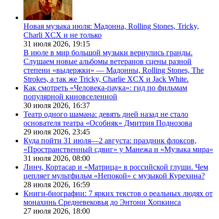
Новая музыка июля: Мадонна, Rolling Stones, Tricky,
Charli XCX и не только
31 июля 2026,
19:15
В июле в мир большой музыки вернулись гранды.
Слушаем новые альбомы ветеранов сцены разной
степени «выдержки» — Мадонны, Rolling Stones, The
Strokes, а так же Tricky, Charlie XCX и Jack White.
Как смотреть «Человека-паука»: гид по фильмам
популярной киновселенной
30 июля 2026,
16:37
Театр одного шамана: девять дней назад не стало
основателя театра «Особняк» Дмитрия Поднозова
29 июля 2026,
23:45
Куда пойти 31 июля—2 августа: праздник флоксов,
«Пространственный сдвиг» у Манежа и «Музыка мира»
31 июля 2026,
08:00
Линч, Кортасар и «Матрица» в российской глуши. Чем
цепляет мультфильм «Непокой» с музыкой Курехина?
28 июля 2026,
16:59
Книги-биографии: 7 ярких текстов о реальных людях от
монахинь Средневековья до Энтони Хопкинса
27 июля 2026,
18:00