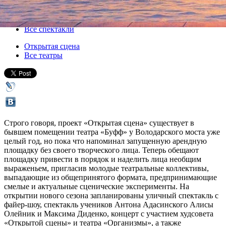
15 сентября 2011, четверг
,
19.30
Версия для печати
Все спектакли
Открытая сцена
Все театры
Строго говоря, проект «Открытая сцена» существует в
бывшем помещении театра «Буфф» у Володарского моста уже
целый год, но пока что напоминал запущенную арендную
площадку без своего творческого лица. Теперь обещают
площадку привести в порядок и наделить лица необщим
выраженьем, пригласив молодые театральные коллективы,
выпадающие из общепринятого формата, предпринимающие
смелые и актуальные сценические эксперименты. На
открытии нового сезона запланированы уличный спектакль с
файер-шоу, спектакль учеников Антона Адасинского Алисы
Олейник и Максима Диденко, концерт с участием худсовета
«Открытой сцены» и театра «Организмы», а также