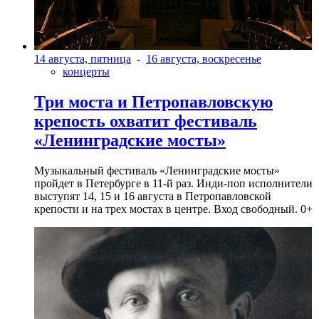
14 августа, пятница
-
16 августа, воскресенье
концерты
Три моста и Петропавловскую
крепость охватит фестиваль
«Ленинградские мосты»
Музыкальный фестиваль «Ленинградские мосты»
пройдет в Петербурге в 11-й раз. Инди-поп исполнители
выступят 14, 15 и 16 августа в Петропавловской
крепости и на трех мостах в центре. Вход свободный. 0+