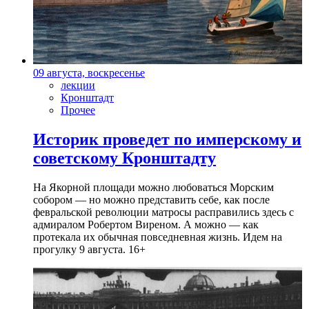
09 августа, воскресенье
лекции
Кронштадт
Прочее
Историк проведет по имперскому и
советскому Кронштадту
На Якорной площади можно любоваться Морским
собором — но можно представить себе, как после
февральской революции матросы расправились здесь с
адмиралом Робертом Виреном. А можно — как
протекала их обычная повседневная жизнь. Идем на
прогулку 9 августа. 16+