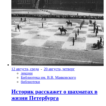
12 августа, среда
-
20 августа, четверг
лекции
Библиотека им. В.В. Маяковского
библиотеки
Историк расскажет о шахматах в
жизни Петербурга