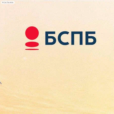
РЕКЛАМА
Афиша Plus
#телегид
Фонтанка.ру
Сегодня:
2026.08.09
12:47
Афиша Plus
кино
спектакли
выставки
концерты
лекции
книги
афиша плюс
новости
+