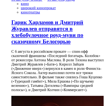
кино
широкий кинопрокат
кинотеатры
Гарик Харламов и Дмитрий
Журавлев отправятся в
хлебобулочное роуд-муви по
сказочному Белогорью
С 6 августа в российском прокате — спин-офф
сказочной франшизы «Последний богатырь. Колобок»
от режиссера Антона Маслова. В роли Тихона выступил
Дмитрий Журавлев («Батя»). Кирилл Зайцев
(«Движение вверх») вернулся в камео в роли Финиста-
Ясного Сокола. Актер выполнял почти все трюки
самостоятельно. В фильме также снялись Гоша Куценко
(«Турецкий гамбит»), Мила Ершова («По щучьему
велению»), Татьяна Догилева («Вампиры средней
полосы»), и Дмитрий Колчин («Коммерсант»).