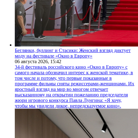
Беглянки, буллинг и Стасики: Женский взгляд диктует
моду на фестивале «Окно в Европу»
06 августа 2026,
15:42
34-й фестиваль российского кино «Окно в Европу» с
самого начала обозначил интерес к женской тематике, в
том числе и потому, что первые показанные в
программе фильмы сняты режиссерами-женщинами. Их
яростный взгляд на мир во многом отвечает
высказанному на открытии пожеланию председателя
жюри игрового конкурса Павла Лунгина: «Я хочу,
чтобы мы увидели дикое, непредсказуемое кино».