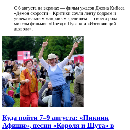
С 6 августа на экранах — фильм ужасов Джона Кийеса
«Демон скорости». Критики сочли ленту бодрым и
увлекательным жанровым зрелищeм — своего рода
миксом фильмов «Поезд в Пусан» и «Изгоняющий
дьявола».
Куда пойти 7–9 августа: «Пикник
Афиши», песни «Короля и Шута» в