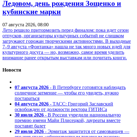
Ледовом, день рождения Зощенко и
кубинские марки
07 августа 2026, 08:00
Лето решило притормозить перед финалом: пока идет сезон
отпусков, организаторы культурных событий не слишком
загружают горожан творческими активностями. В выходные
7–9 августа «Фонтанка» нашла не так много новых идей для
культурного досуга — но, возможно, самое время уделить
внимание ранее открытым выставкам или почитать книги.
Новости
07 августа 2026
- В Петербурге готовятся наблюдать
солнечное затмение — чтобы его увидеть, нужно
постараться
04 августа 2026
- ТАСС: Григорий Заславский
освобожден от должности ректора ГИТИСа
30 июля 2026
- В России учредили национальную
премию имени Майи Плисецкой, лауреаты вместе
поставят балет
29 июля 2026
- Эрмитаж защитится от самозванцев —
его имя стало «общеизвестным товарным знаком»