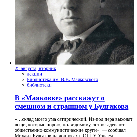
25 августа, вторник
лекции
Библиотека им. В.В. Маяковского
библиотеки
В «Маяковке» расскажут о
смешном и страшном у Булгакова
»…склад моего ума сатирический. Из-под пера выходят
вещи, которые порою, по-видимому, остро задевают
общественно-коммунистические круги», — сообщал
Михаил Булгаков на допросах в ОГПУ. Узнаем