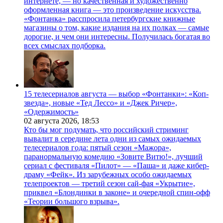
интернете, — но качественная и художественно
оформленная книга — это произведение искусства.
«Фонтанка» расспросила петербургские книжные
магазины о том, какие издания на их полках — самые
дорогие, и чем они интересны. Получилась богатая во
всех смыслах подборка.
15 телесериалов августа — выбор «Фонтанки»: «Коп-
звезда», новые «Тед Лессо» и «Джек Ричер»,
«Одержимость»
02 августа 2026,
18:53
Кто бы мог подумать, что российский стриминг
вывалит в середине лета одни из самых ожидаемых
телесериалов года: пятый сезон «Мажора»,
паранормальную комедию «Зовите Витю!», лучший
сериал с фестиваля «Пилот» — «Паша» и даже кибер-
драму «Фейк». Из зарубежных особо ожидаемых
телепроектов — третий сезон сай-фая «Укрытие»,
приквел «Блондинки в законе» и очередной спин-офф
«Теории большого взрыва».