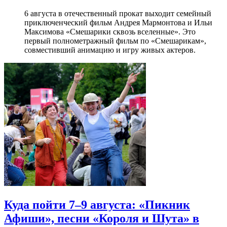
6 августа в отечественный прокат выходит семейный
приключенческий фильм Андрея Мармонтова и Ильи
Максимова «Смешарики сквозь вселенные». Это
первый полнометражный фильм по «Смешарикам»,
совместивший анимацию и игру живых актеров.
Куда пойти 7–9 августа: «Пикник
Афиши», песни «Короля и Шута» в