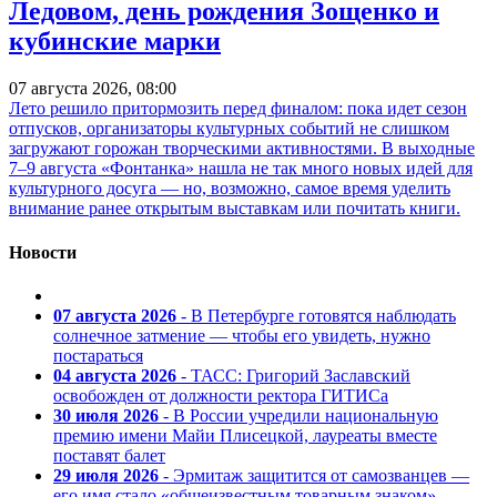
Ледовом, день рождения Зощенко и
кубинские марки
07 августа 2026, 08:00
Лето решило притормозить перед финалом: пока идет сезон
отпусков, организаторы культурных событий не слишком
загружают горожан творческими активностями. В выходные
7–9 августа «Фонтанка» нашла не так много новых идей для
культурного досуга — но, возможно, самое время уделить
внимание ранее открытым выставкам или почитать книги.
Новости
07 августа 2026
- В Петербурге готовятся наблюдать
солнечное затмение — чтобы его увидеть, нужно
постараться
04 августа 2026
- ТАСС: Григорий Заславский
освобожден от должности ректора ГИТИСа
30 июля 2026
- В России учредили национальную
премию имени Майи Плисецкой, лауреаты вместе
поставят балет
29 июля 2026
- Эрмитаж защитится от самозванцев —
его имя стало «общеизвестным товарным знаком»