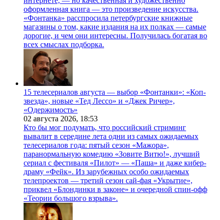
интернете, — но качественная и художественно
оформленная книга — это произведение искусства.
«Фонтанка» расспросила петербургские книжные
магазины о том, какие издания на их полках — самые
дорогие, и чем они интересны. Получилась богатая во
всех смыслах подборка.
15 телесериалов августа — выбор «Фонтанки»: «Коп-
звезда», новые «Тед Лессо» и «Джек Ричер»,
«Одержимость»
02 августа 2026,
18:53
Кто бы мог подумать, что российский стриминг
вывалит в середине лета одни из самых ожидаемых
телесериалов года: пятый сезон «Мажора»,
паранормальную комедию «Зовите Витю!», лучший
сериал с фестиваля «Пилот» — «Паша» и даже кибер-
драму «Фейк». Из зарубежных особо ожидаемых
телепроектов — третий сезон сай-фая «Укрытие»,
приквел «Блондинки в законе» и очередной спин-офф
«Теории большого взрыва».