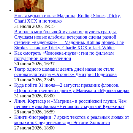
Новая музыка июля: Мадонна, Rolling Stones, Tricky,
Charli XCX и не только
31 июля 2026,
19:15
В июле в мир большой музыки вернулись гранды.
Слушаем новые альбомы ветеранов сцены разной
степени «выдержки» — Мадонны, Rolling Stones, The
Strokes, а так же Tricky, Charlie XCX и Jack White.
Как смотреть «Человека-паука»: гид по фильмам
популярной киновселенной
30 июля 2026,
16:37
Театр одного шамана: девять дней назад не стало
основателя театра «Особняк» Дмитрия Поднозова
29 июля 2026,
23:45
Куда пойти 31 июля—2 августа: праздник флоксов,
«Пространственный сдвиг» у Манежа и «Музыка мира»
31 июля 2026,
08:00
Линч, Кортасар и «Матрица» в российской глуши. Чем
цепляет мультфильм «Непокой» с музыкой Курехина?
28 июля 2026,
16:59
Книги-биографии: 7 ярких текстов о реальных людях от
монахинь Средневековья до Энтони Хопкинса
27 июля 2026,
18:00