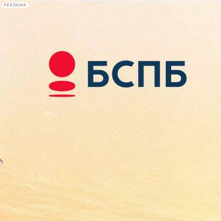
РЕКЛАМА
Афиша Plus
#телегид
Фонтанка.ру
Сегодня:
2026.08.08
18:11
Афиша Plus
кино
спектакли
выставки
концерты
лекции
книги
афиша плюс
новости
+