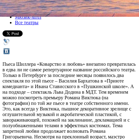
Все спектакли
Мюзик-холл
Все театры
Пьеса Шиллера «Коварство и любовь» внезапно превратилась
в едва ли не самое репертуарное название российского театра.
Только в Петербурге за последние месяцы появилось два
спектакля по этой пьесе – Василия Бархатова в «Приюте
комедианта» и Ивана Стависского в «Пушкинской школе». А
на подходе – спектакль Льва Додина в МДТ. Тем временем
можно посмотреть премьеру Романа Виктюка (на
фотографии) по той же пьесе в театре собственного имени.
Это, как всегда у Виктюка, пышное декоративное зрелище с
оглушительной музыкой и акробатической пластикой, с
завораживающей, похожей на заклинание, декламацией и с
полуобнаженными телами в эффектных костюмах. Тема
запретной любви продолжает волновать Романа
Григорьевича. Несмотря на преклонный возраст, маэстро