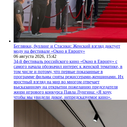
Беглянки, буллинг и Стасики: Женский взгляд диктует
моду на фестивале «Окно в Европу»
06 августа 2026,
15:42
34-й фестиваль российского кино «Окно в Европу» с
самого начала обозначил интерес к женской тематике, в
том числе и потому, что первые показанные в
программе фильмы сняты режиссерами-женщинами. Их
яростный взгляд на мир во многом отвечает
высказанному на открытии пожеланию председателя
жюри игрового конкурса Павла Лунгина: «Я хочу,
чтобы мы увидели дикое, непредсказуемое кино».