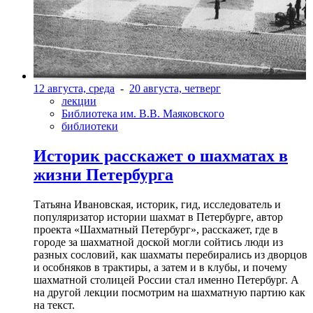
12 августа, среда
-
20 августа, четверг
лекции
Библиотека им. В.В. Маяковского
библиотеки
Историк расскажет о шахматах в
жизни Петербурга
Татьяна Ивановская, историк, гид, исследователь и
популяризатор истории шахмат в Петербурге, автор
проекта «Шахматный Петербург», расскажет, где в
городе за шахматной доской могли сойтись люди из
разных сословий, как шахматы перебирались из дворцов
и особняков в трактиры, а затем и в клубы, и почему
шахматной столицей России стал именно Петербург. А
на другой лекции посмотрим на шахматную партию как
на текст.