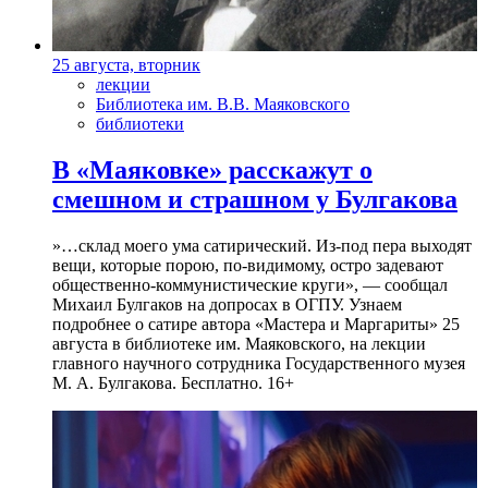
25 августа, вторник
лекции
Библиотека им. В.В. Маяковского
библиотеки
В «Маяковке» расскажут о
смешном и страшном у Булгакова
»…склад моего ума сатирический. Из-под пера выходят
вещи, которые порою, по-видимому, остро задевают
общественно-коммунистические круги», — сообщал
Михаил Булгаков на допросах в ОГПУ. Узнаем
подробнее о сатире автора «Мастера и Маргариты» 25
августа в библиотеке им. Маяковского, на лекции
главного научного сотрудника Государственного музея
М. А. Булгакова. Бесплатно. 16+