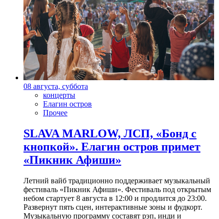
08 августа, суббота
концерты
Елагин остров
Прочее
SLAVA MARLOW, ЛСП, «Бонд с
кнопкой». Елагин остров примет
«Пикник Афиши»
Летний вайб традиционно поддерживает музыкальный
фестиваль «Пикник Афиши». Фестиваль под открытым
небом стартует 8 августа в 12:00 и продлится до 23:00.
Развернут пять сцен, интерактивные зоны и фудкорт.
Музыкальную программу составят рэп, инди и