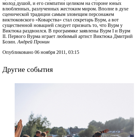
молод душой, и его симпатии целиком на стороне юных
влюбленных, разлученных жестоким миром. Вполне в духе
сценической традиции самым зловещим персонажем
виктюковского «Коварства» стал секретарь Вурм, а вот
существенной новацией следует признать то, что Вурм у
Виктюка раздвоился. В программке заявлены Вурм I и Вурм
II. Первого Вурма играет любимый артист Виктюка Дмитрий
Бозин.
Андрей Пронин
Опубликовано 06 ноября 2011, 03:15
Другие события