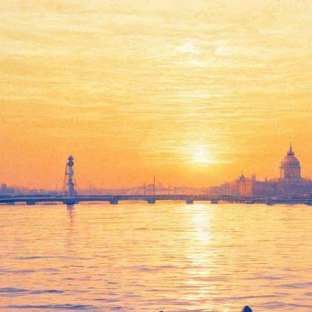
 «Трубадур» Верди при участ