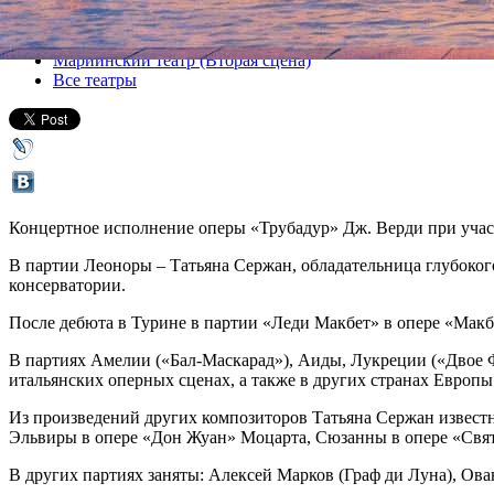
Все спектакли
Мариинский театр (Вторая сцена)
Все театры
Концертное исполнение оперы «Трубадур» Дж. Верди при уча
В партии Леоноры – Татьяна Сержан, обладательница глубокого 
консерватории.
После дебюта в Турине в партии «Леди Макбет» в опере «Макб
В партиях Амелии («Бал-Маскарад»), Аиды, Лукреции («Двое Ф
итальянских оперных сценах, а также в других странах Европ
Из произведений других композиторов Татьяна Сержан извест
Эльвиры в опере «Дон Жуан» Моцарта, Сюзанны в опере «Свя
В других партиях заняты: Алексей Марков (Граф ди Луна), Ова