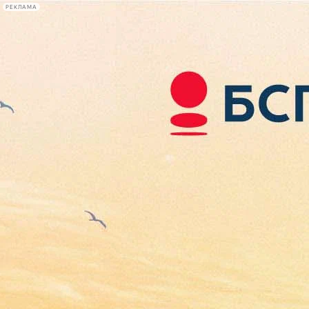
РЕКЛАМА
Афиша Plus
#телегид
Фонтанка.ру
Сегодня:
2026.08.06
22:57
Афиша Plus
кино
спектакли
выставки
концерты
лекции
книги
афиша плюс
новости
+