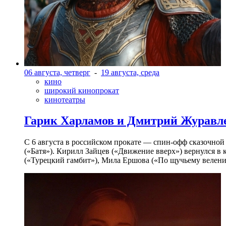
06 августа, четверг
-
19 августа, среда
кино
широкий кинопрокат
кинотеатры
Гарик Харламов и Дмитрий Журавлев
С 6 августа в российском прокате — спин-офф сказочно
(«Батя»). Кирилл Зайцев («Движение вверх») вернулся в
(«Турецкий гамбит»), Мила Ершова («По щучьему велени