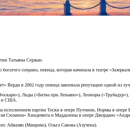
стии Татьяны Сержан.
богатого сопрано, певица, которая начинала в театре «Зазеркал
ет» Верди в 2002 году певица завоевала репутацию одной из лу
оскари»), Лиды («Битва при Леньяно»), Леоноры («Трубадур»),
ы и США.
на исполнением партии Тоски в опере Пуччини, Нормы в опере 
тая Сюзанна» Хиндемита и Маддалены в опере Джордано «Андр
нес Айвазян (Манрико), Ольга Савова (Азучена).