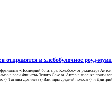
 отправятся в хлебобулочное роуд-муви
й франшизы «Последний богатырь. Колобок» от режиссера Анто
 камео в роли Финиста-Ясного Сокола. Актер выполнял почти вс
ю»), Татьяна Догилева («Вампиры средней полосы»), и Дмитрий