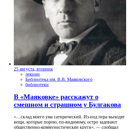
25 августа, вторник
лекции
Библиотека им. В.В. Маяковского
библиотеки
В «Маяковке» расскажут о
смешном и страшном у Булгакова
»…склад моего ума сатирический. Из-под пера выходят
вещи, которые порою, по-видимому, остро задевают
общественно-коммунистические круги», — сообщал