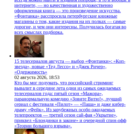
интернете, — но качественная и художественно
оформленная книга — это произведение искусства.
«Фонтанка» расспросила петербургские книжные
магазины о том, какие издания на их полках — самые
дорогие, и чем они интересны. Получилась богатая во
всех смыслах подборка.
15 телесериалов августа — выбор «Фонтанки»: «Коп-
звезда», новые «Тед Лессо» и «Джек Ричер»,
«Одержимость»
02 августа 2026,
18:53
Кто бы мог подумать, что российский стриминг
вывалит в середине лета одни из самых ожидаемых
телесериалов года: пятый сезон «Мажора»,
паранормальную комедию «Зовите Витю!», лучший
сериал с фестиваля «Пилот» — «Паша» и даже кибер-
драму «Фейк». Из зарубежных особо ожидаемых
телепроектов — третий сезон сай-фая «Укрытие»,
приквел «Блондинки в законе» и очередной спин-офф
«Теории большого взрыва».