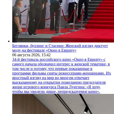
Беглянки, буллинг и Стасики: Женский взгляд диктует
моду на фестивале «Окно в Европу»
06 августа 2026,
15:42
34-й фестиваль российского кино «Окно в Европу» с
самого начала обозначил интерес к женской тематике, в
том числе и потому, что первые показанные в
программе фильмы сняты режиссерами-женщинами. Их
яростный взгляд на мир во многом отвечает
высказанному на открытии пожеланию председателя
жюри игрового конкурса Павла Лунгина: «Я хочу,
чтобы мы увидели дикое, непредсказуемое кино».