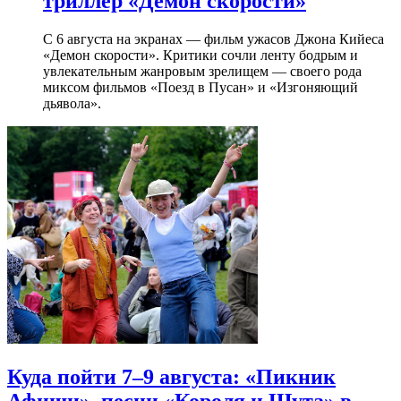
триллер «Демон скорости»
С 6 августа на экранах — фильм ужасов Джона Кийеса
«Демон скорости». Критики сочли ленту бодрым и
увлекательным жанровым зрелищeм — своего рода
миксом фильмов «Поезд в Пусан» и «Изгоняющий
дьявола».
Куда пойти 7–9 августа: «Пикник