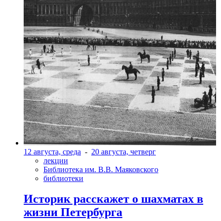
12 августа, среда
-
20 августа, четверг
лекции
Библиотека им. В.В. Маяковского
библиотеки
Историк расскажет о шахматах в
жизни Петербурга