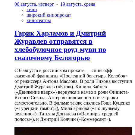
06 августа, четверг
-
19 августа, среда
кино
широкий кинопрокат
кинотеатры
Гарик Харламов и Дмитрий
Журавлев отправятся в
хлебобулочное роуд-муви по
сказочному Белогорью
С 6 августа в российском прокате — спин-офф
сказочной франшизы «Последний богатырь. Колобок»
от режиссера Антона Маслова. В роли Тихона выступил
Дмитрий Журавлев («Батя»). Кирилл Зайцев
(«Движение вверх») вернулся в камео в роли Финиста-
Ясного Сокола. Актер выполнял почти все трюки
самостоятельно. В фильме также снялись Гоша Куценко
(«Турецкий гамбит»), Мила Ершова («По щучьему
велению»), Татьяна Догилева («Вампиры средней
полосы»), и Дмитрий Колчин («Коммерсант»).