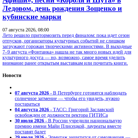
Афиши», песни «Короля и Шута» в
Ледовом, день рождения Зощенко и
кубинские марки
07 августа 2026, 08:00
Лето решило притормозить перед финалом: пока идет сезон
отпусков, организаторы культурных событий не слишком
загружают горожан творческими активностями. В выходные
7–9 августа «Фонтанка» нашла не так много новых идей для
культурного досуга — но, возможно, самое время уделить
внимание ранее открытым выставкам или почитать книги.
Новости
07 августа 2026
- В Петербурге готовятся наблюдать
солнечное затмение — чтобы его увидеть, нужно
постараться
04 августа 2026
- ТАСС: Григорий Заславский
освобожден от должности ректора ГИТИСа
30 июля 2026
- В России учредили национальную
премию имени Майи Плисецкой, лауреаты вместе
поставят балет
29 июля 2026
- Эрмитаж защитится от самозванцев —