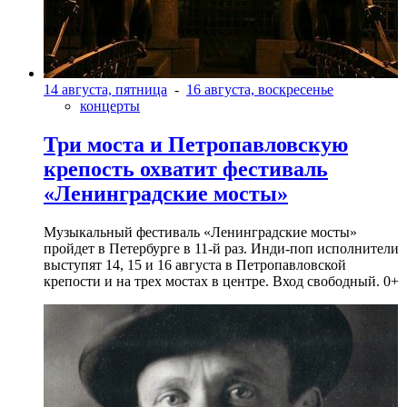
14 августа, пятница
-
16 августа, воскресенье
концерты
Три моста и Петропавловскую
крепость охватит фестиваль
«Ленинградские мосты»
Музыкальный фестиваль «Ленинградские мосты»
пройдет в Петербурге в 11-й раз. Инди-поп исполнители
выступят 14, 15 и 16 августа в Петропавловской
крепости и на трех мостах в центре. Вход свободный. 0+