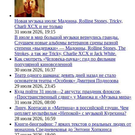
Новая музыка июля: Мадонна, Rolling Stones, Tricky,
Charli XCX и не только
31 июля 2026,
19:15
В июле в мир большой музыки вернулись гранды.
Слушаем новые альбомы ветеранов сцены разной
степени «выдержки» — Мадонны, Rolling Stones, The
Strokes, а так же Tricky, Charlie XCX и Jack White.
Как смотреть «Человека-паука»: гид по фильмам
популярной киновселенной
30 июля 2026,
16:37
Театр одного шамана: девять дней назад не стало
основателя театра «Особняк» Дмитрия Поднозова
29 июля 2026,
23:45
Куда пойти 31 июля—2 августа: праздник флоксов,
«Пространственный сдвиг» у Манежа и «Музыка мира»
31 июля 2026,
08:00
Линч, Кортасар и «Матрица» в российской глуши. Чем
цепляет мультфильм «Непокой» с музыкой Курехина?
28 июля 2026,
16:59
Книги-биографии: 7 ярких текстов о реальных людях от
монахинь Средневековья до Энтони Хопкинса
27 июля 2026,
18:00