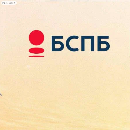
РЕКЛАМА
Афиша Plus
#телегид
Фонтанка.ру
Сегодня:
2026.08.09
11:45
Афиша Plus
кино
спектакли
выставки
концерты
лекции
книги
афиша плюс
новости
+