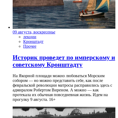
09 августа, воскресенье
лекции
Кронштадт
Прочее
Историк проведет по имперскому и
советскому Кронштадту
На Якорной площади можно любоваться Морским
собором — но можно представить себе, как после
февральской революции матросы расправились здесь с
адмиралом Робертом Виреном. А можно — как
протекала их обычная повседневная жизнь. Идем на
прогулку 9 августа. 16+