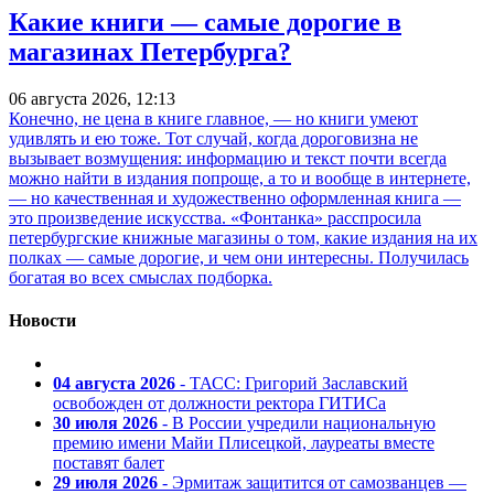
Какие книги — самые дорогие в
магазинах Петербурга?
06 августа 2026, 12:13
Конечно, не цена в книге главное, — но книги умеют
удивлять и ею тоже. Тот случай, когда дороговизна не
вызывает возмущения: информацию и текст почти всегда
можно найти в издания попроще, а то и вообще в интернете,
— но качественная и художественно оформленная книга —
это произведение искусства. «Фонтанка» расспросила
петербургские книжные магазины о том, какие издания на их
полках — самые дорогие, и чем они интересны. Получилась
богатая во всех смыслах подборка.
Новости
04 августа 2026
- ТАСС: Григорий Заславский
освобожден от должности ректора ГИТИСа
30 июля 2026
- В России учредили национальную
премию имени Майи Плисецкой, лауреаты вместе
поставят балет
29 июля 2026
- Эрмитаж защитится от самозванцев —