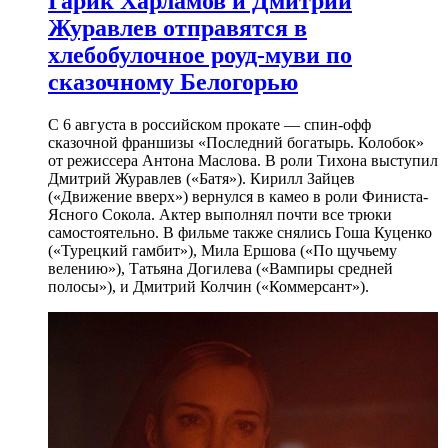
Гарик Харламов и Дмитрий
Журавлев отправятся в
хлебобулочное роуд-муви по
сказочному Белогорью
С 6 августа в российском прокате — спин-офф
сказочной франшизы «Последний богатырь. Колобок»
от режиссера Антона Маслова. В роли Тихона выступил
Дмитрий Журавлев («Батя»). Кирилл Зайцев
(«Движение вверх») вернулся в камео в роли Финиста-
Ясного Сокола. Актер выполнял почти все трюки
самостоятельно. В фильме также снялись Гоша Куценко
(«Турецкий гамбит»), Мила Ершова («По щучьему
велению»), Татьяна Догилева («Вампиры средней
полосы»), и Дмитрий Колчин («Коммерсант»).