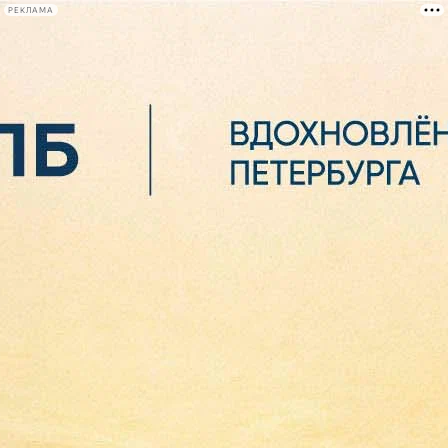
РЕКЛАМА
Афиша Plus
#телегид
Фонтанка.ру
Сегодня:
2026.08.06
15:14
Афиша Plus
кино
спектакли
выставки
концерты
лекции
книги
афиша плюс
новости
+