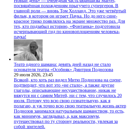
Новый день» — очередная часть франшизы Marvel,
посвящённая похождениям прыгучего супергероя. В
главной роли — вновь Том Холланд. Это уже четвёртый
фильм, в котором он играет Паука. Но до него сине-
красное трико появлялось на экране множество раз. Для
тех, кто подзабыл историю, «Фонтанка» подготовила
исчерпывающий гид по киновоплощениям человека-
паука!
Театр одного шамана: девять дней назад не стало
основателя театра «Особняк» Дмитрия Поднозова
29 июля 2026,
23:45
Всякий, кто хоть раз видел Митю Поднозова на сцене,
подтвердит, что вот это «не стало», а также другие
глаголы, описывающие несуществование, никак не
вяжутся ни с самим Митей, ни с тем, что случилось 20
июля. Потому что всю свою сознательную, как я
полагаю, и уж точно всю свою театральную жизнь актер
Поднозов занимался натуральным шаманством, то есть,
как минимум, заглядывал, а, как максимум,
путешествовал по ту сторону реальности, увлекая за
собой зрителей.