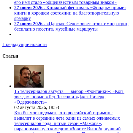
его имя стало «общеизвестным товарным знаком»
27 июля 2026
- Книжный фестиваль «Фонарь» примет
книги в хорошем состоянии на благотворительную
ярмарку
27 июля 2026
- «Царское Село» зовет тезок императриц
бесплатно посетить музейные маршруты
Предыдущие новости
Статьи
15 телесериалов августа — выбор «Фонтанки»: «Коп-
звезда», новые «Тед Лессо» и «Джек Ричер»,
«Одержимость»
02 августа 2026,
18:53
Кто бы мог подумать, что российский стриминг
вывалит в середине лета одни из самых ожидаемых
телесериалов года: пятый сезон «Мажора»,
паранормальную комедию «Зовите Витю!», лучший