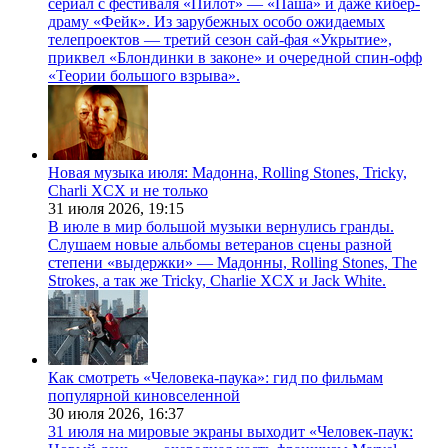
сериал с фестиваля «Пилот» — «Паша» и даже кибер-
драму «Фейк». Из зарубежных особо ожидаемых
телепроектов — третий сезон сай-фая «Укрытие»,
приквел «Блондинки в законе» и очередной спин-офф
«Теории большого взрыва».
Новая музыка июля: Мадонна, Rolling Stones, Tricky,
Charli XCX и не только
31 июля 2026,
19:15
В июле в мир большой музыки вернулись гранды.
Слушаем новые альбомы ветеранов сцены разной
степени «выдержки» — Мадонны, Rolling Stones, The
Strokes, а так же Tricky, Charlie XCX и Jack White.
Как смотреть «Человека-паука»: гид по фильмам
популярной киновселенной
30 июля 2026,
16:37
31 июля на мировые экраны выходит «Человек-паук: