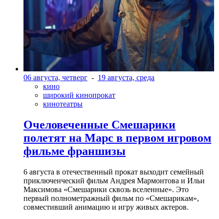
06 августа, четверг
-
19 августа, среда
кино
широкий кинопрокат
кинотеатры
Очеловеченные Смешарики
полетят на Марс в первом игровом
фильме франшизы
6 августа в отечественный прокат выходит семейный
приключенческий фильм Андрея Мармонтова и Ильи
Максимова «Смешарики сквозь вселенные». Это
первый полнометражный фильм по «Смешарикам»,
совместивший анимацию и игру живых актеров.