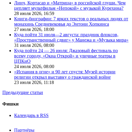
Линч, Кортасар и «Матрица» в российской глуши. Чем
цепляет мультфильм «Непокой» с музыкой Курехина?
28 июля 2026,
16:59
Книги-биографии: 7 ярких текстов о реальных людях от
монахинь Средневековья до Энтони Хопкинса
27 июля 2026,
18:00
Куда пойти 31 июля—2 августа: праздник флоксов,
«Пространственный сдвиг» у Манежа и «Музыка мира»
31 июля 2026,
08:00
Куда пойти 24 — 26 июля: Джазовый фестиваль по
всему городу, «Окна Открой» и уличные театры в
ЦПКиО
24 июля 2026,
08:00
«Испания в огне» и 90 лет спустя: Музей истории
религии открыл выставку о гражданской войне
23 июля 2026,
11:18
Предыдущие статьи
Фишки
Календарь в RSS
Партнёры