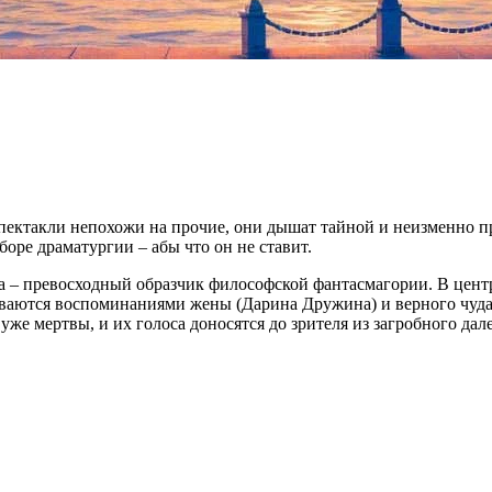
спектакли непохожи на прочие, они дышат тайной и неизменно 
оре драматургии – абы что он не ставит.
 – превосходный образчик философской фантасмагории. В центре
биваются воспоминаниями жены (Дарина Дружина) и верного чуда
 уже мертвы, и их голоса доносятся до зрителя из загробного да