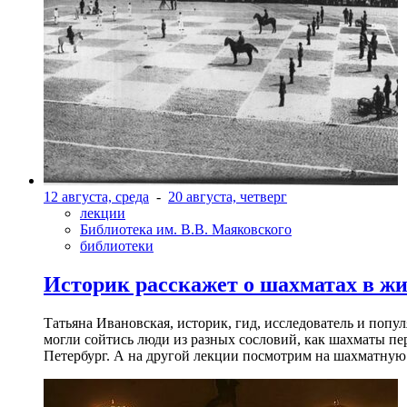
12 августа, среда
-
20 августа, четверг
лекции
Библиотека им. В.В. Маяковского
библиотеки
Историк расскажет о шахматах в ж
Татьяна Ивановская, историк, гид, исследователь и попу
могли сойтись люди из разных сословий, как шахматы пер
Петербург. А на другой лекции посмотрим на шахматную 