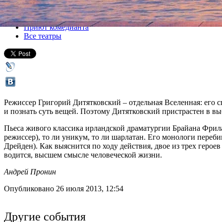
Все спектакли
Приют комедианта
Все театры
Режиссер Григорий Дитятковский – отдельная Вселенная: его 
и познать суть вещей. Поэтому Дитятковский пристрастен в выб
Пьеса живого классика ирландской драматургии Брайана Фрила
режиссер), то ли уникум, то ли шарлатан. Его монологи пере
Дрейден). Как выяснится по ходу действия, двое из трех героев
водится, высшем смысле человеческой жизни.
Андрей Пронин
Опубликовано 26 июля 2013, 12:54
Другие события