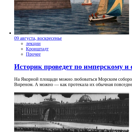
09 августа, воскресенье
лекции
Кронштадт
Прочее
Историк проведет по имперскому и
На Якорной площади можно любоваться Морским собором 
Виреном. А можно — как протекала их обычная повседнев