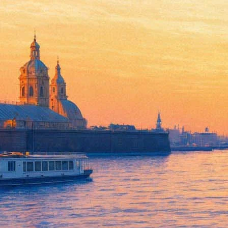
"Мой уникальный путь" в Пр
30 июля 2013, вторник
,
20.00
-
31 июля 2013, среда
Версия для печати