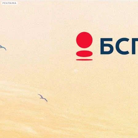
РЕКЛАМА
Афиша Plus
#телегид
Фонтанка.ру
Сегодня:
2026.08.07
17:07
Афиша Plus
кино
спектакли
выставки
концерты
лекции
книги
афиша плюс
новости
+