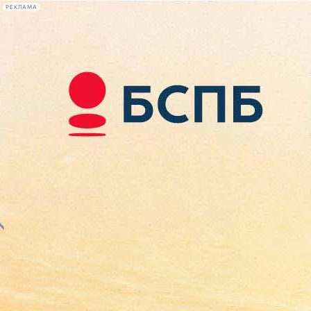
РЕКЛАМА
Афиша Plus
#телегид
Фонтанка.ру
Сегодня:
2026.08.07
10:08
Афиша Plus
кино
спектакли
выставки
концерты
лекции
книги
афиша плюс
новости
+