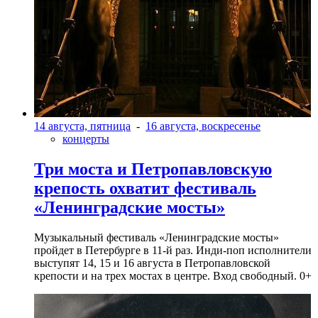
14 августа, пятница
-
16 августа, воскресенье
концерты
Три моста и Петропавловскую
крепость охватит фестиваль
«Ленинградские мосты»
Музыкальный фестиваль «Ленинградские мосты»
пройдет в Петербурге в 11-й раз. Инди-поп исполнители
выступят 14, 15 и 16 августа в Петропавловской
крепости и на трех мостах в центре. Вход свободный. 0+