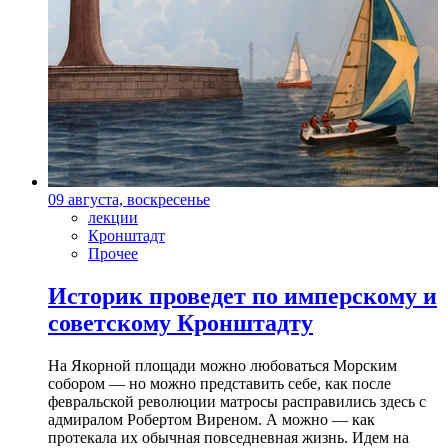
09 августа, воскресенье
лекции
Кронштадт
Прочее
Историк проведет по имперскому и
советскому Кронштадту
На Якорной площади можно любоваться Морским
собором — но можно представить себе, как после
февральской революции матросы расправились здесь с
адмиралом Робертом Виреном. А можно — как
протекала их обычная повседневная жизнь. Идем на