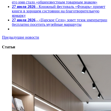
его имя стало «общеизвестным товарным знаком»
27 июля 2026
- Книжный фестиваль «Фонарь» примет
книги в хорошем состоянии на благотворительную
ярмарку
27 июля 2026
- «Царское Село» зовет тезок императриц
бесплатно посетить музейные маршруты
Предыдущие новости
Статьи