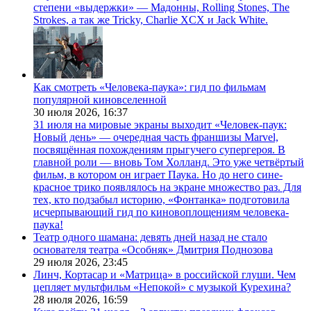
степени «выдержки» — Мадонны, Rolling Stones, The
Strokes, а так же Tricky, Charlie XCX и Jack White.
Как смотреть «Человека-паука»: гид по фильмам
популярной киновселенной
30 июля 2026,
16:37
31 июля на мировые экраны выходит «Человек-паук:
Новый день» — очередная часть франшизы Marvel,
посвящённая похождениям прыгучего супергероя. В
главной роли — вновь Том Холланд. Это уже четвёртый
фильм, в котором он играет Паука. Но до него сине-
красное трико появлялось на экране множество раз. Для
тех, кто подзабыл историю, «Фонтанка» подготовила
исчерпывающий гид по киновоплощениям человека-
паука!
Театр одного шамана: девять дней назад не стало
основателя театра «Особняк» Дмитрия Поднозова
29 июля 2026,
23:45
Линч, Кортасар и «Матрица» в российской глуши. Чем
цепляет мультфильм «Непокой» с музыкой Курехина?
28 июля 2026,
16:59