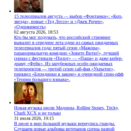
15 телесериалов августа — выбор «Фонтанки»: «Коп-
звезда», новые «Тед Лессо» и «Джек Ричер»,
«Одержимость»
02 августа 2026,
18:53
Кто бы мог подумать, что российский стриминг
вывалит в середине лета одни из самых ожидаемых
телесериалов года: пятый сезон «Мажора»,
паранормальную комедию «Зовите Витю!», лучший
сериал с фестиваля «Пилот» — «Паша» и даже кибер-
драму «Фейк». Из зарубежных особо ожидаемых
телепроектов — третий сезон сай-фая «Укрытие»,
приквел «Блондинки в законе» и очередной спин-офф
«Теории большого взрыва».
Новая музыка июля: Мадонна, Rolling Stones, Tricky,
Charli XCX и не только
31 июля 2026,
19:15
В июле в мир большой музыки вернулись гранды.
Слушаем новые альбомы ветеранов сцены разной