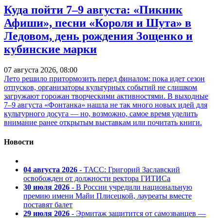
Куда пойти 7–9 августа: «Пикник
Афиши», песни «Короля и Шута» в
Ледовом, день рождения Зощенко и
кубинские марки
07 августа 2026, 08:00
Лето решило притормозить перед финалом: пока идет сезон
отпусков, организаторы культурных событий не слишком
загружают горожан творческими активностями. В выходные
7–9 августа «Фонтанка» нашла не так много новых идей для
культурного досуга — но, возможно, самое время уделить
внимание ранее открытым выставкам или почитать книги.
Новости
04 августа 2026
- ТАСС: Григорий Заславский
освобожден от должности ректора ГИТИСа
30 июля 2026
- В России учредили национальную
премию имени Майи Плисецкой, лауреаты вместе
поставят балет
29 июля 2026
- Эрмитаж защитится от самозванцев —