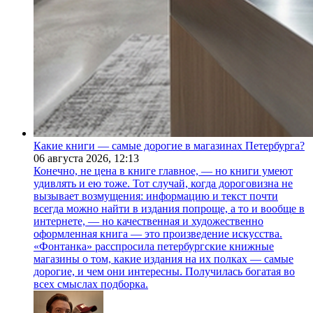
Какие книги — самые дорогие в магазинах Петербурга?
06 августа 2026,
12:13
Конечно, не цена в книге главное, — но книги умеют
удивлять и ею тоже. Тот случай, когда дороговизна не
вызывает возмущения: информацию и текст почти
всегда можно найти в издания попроще, а то и вообще в
интернете, — но качественная и художественно
оформленная книга — это произведение искусства.
«Фонтанка» расспросила петербургские книжные
магазины о том, какие издания на их полках — самые
дорогие, и чем они интересны. Получилась богатая во
всех смыслах подборка.