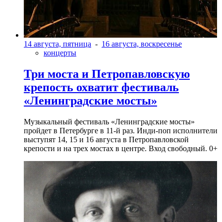
14 августа, пятница
-
16 августа, воскресенье
концерты
Три моста и Петропавловскую
крепость охватит фестиваль
«Ленинградские мосты»
Музыкальный фестиваль «Ленинградские мосты»
пройдет в Петербурге в 11-й раз. Инди-поп исполнители
выступят 14, 15 и 16 августа в Петропавловской
крепости и на трех мостах в центре. Вход свободный. 0+