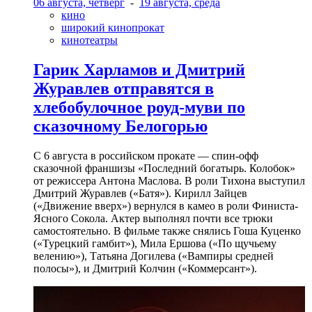
06 августа, четверг
-
19 августа, среда
кино
широкий кинопрокат
кинотеатры
Гарик Харламов и Дмитрий
Журавлев отправятся в
хлебобулочное роуд-муви по
сказочному Белогорью
С 6 августа в российском прокате — спин-офф
сказочной франшизы «Последний богатырь. Колобок»
от режиссера Антона Маслова. В роли Тихона выступил
Дмитрий Журавлев («Батя»). Кирилл Зайцев
(«Движение вверх») вернулся в камео в роли Финиста-
Ясного Сокола. Актер выполнял почти все трюки
самостоятельно. В фильме также снялись Гоша Куценко
(«Турецкий гамбит»), Мила Ершова («По щучьему
велению»), Татьяна Догилева («Вампиры средней
полосы»), и Дмитрий Колчин («Коммерсант»).