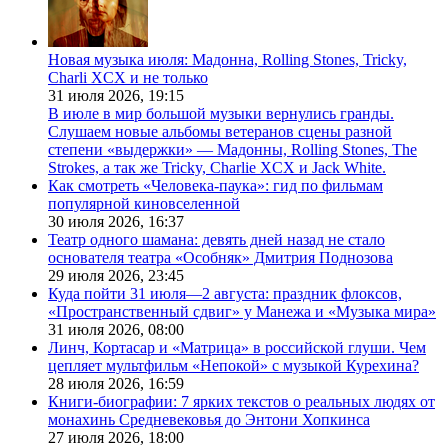
Новая музыка июля: Мадонна, Rolling Stones, Tricky,
Charli XCX и не только
31 июля 2026,
19:15
В июле в мир большой музыки вернулись гранды.
Слушаем новые альбомы ветеранов сцены разной
степени «выдержки» — Мадонны, Rolling Stones, The
Strokes, а так же Tricky, Charlie XCX и Jack White.
Как смотреть «Человека-паука»: гид по фильмам
популярной киновселенной
30 июля 2026,
16:37
Театр одного шамана: девять дней назад не стало
основателя театра «Особняк» Дмитрия Поднозова
29 июля 2026,
23:45
Куда пойти 31 июля—2 августа: праздник флоксов,
«Пространственный сдвиг» у Манежа и «Музыка мира»
31 июля 2026,
08:00
Линч, Кортасар и «Матрица» в российской глуши. Чем
цепляет мультфильм «Непокой» с музыкой Курехина?
28 июля 2026,
16:59
Книги-биографии: 7 ярких текстов о реальных людях от
монахинь Средневековья до Энтони Хопкинса
27 июля 2026,
18:00