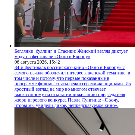
Беглянки, буллинг и Стасики: Женский взгляд диктует
моду на фестивале «Окно в Европу»
06 августа 2026,
15:42
34-й фестиваль российского кино «Окно в Европу» с
самого начала обозначил интерес к женской тематике, в
том числе и потому, что первые показанные в
программе фильмы сняты режиссерами-женщинами. Их
яростный взгляд на мир во многом отвечает
высказанному на открытии пожеланию председателя
жюри игрового конкурса Павла Лунгина: «Я хочу,
чтобы мы увидели дикое, непредсказуемое кино».