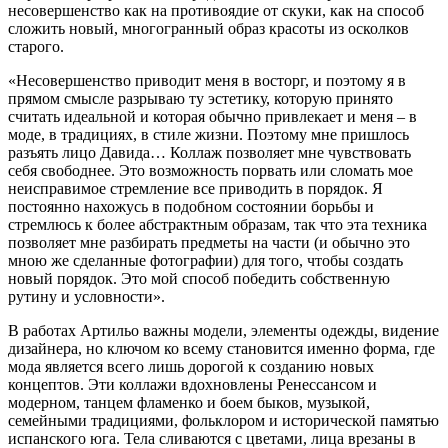
несовершенство как на противоядие от скуки, как на способ
сложить новый, многогранный образ красоты из осколков
старого.
«Несовершенство приводит меня в восторг, и поэтому я в
прямом смысле разрываю ту эстетику, которую принято
считать идеальной и которая обычно привлекает и меня – в
моде, в традициях, в стиле жизни. Поэтому мне пришлось
разъять лицо Давида… Коллаж позволяет мне чувствовать
себя свободнее. Это возможность порвать или сломать мое
неисправимое стремление все приводить в порядок. Я
постоянно нахожусь в подобном состоянии борьбы и
стремлюсь к более абстрактным образам, так что эта техника
позволяет мне разбирать предметы на части (и обычно это
мною же сделанные фотографии) для того, чтобы создать
новый порядок. Это мой способ победить собственную
рутину и условности».
В работах Артильо важны модели, элементы одежды, видение
дизайнера, но ключом ко всему становится именно форма, где
мода является всего лишь дорогой к созданию новых
концептов. Эти коллажи вдохновлены Ренессансом и
модерном, танцем фламенко и боем быков, музыкой,
семейными традициями, фольклором и исторической памятью
испанского юга. Тела сливаются с цветами, лица врезаны в