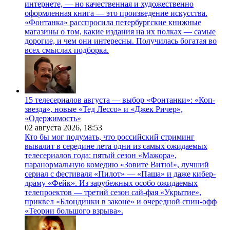
интернете, — но качественная и художественно
оформленная книга — это произведение искусства.
«Фонтанка» расспросила петербургские книжные
магазины о том, какие издания на их полках — самые
дорогие, и чем они интересны. Получилась богатая во
всех смыслах подборка.
15 телесериалов августа — выбор «Фонтанки»: «Коп-
звезда», новые «Тед Лессо» и «Джек Ричер»,
«Одержимость»
02 августа 2026,
18:53
Кто бы мог подумать, что российский стриминг
вывалит в середине лета одни из самых ожидаемых
телесериалов года: пятый сезон «Мажора»,
паранормальную комедию «Зовите Витю!», лучший
сериал с фестиваля «Пилот» — «Паша» и даже кибер-
драму «Фейк». Из зарубежных особо ожидаемых
телепроектов — третий сезон сай-фая «Укрытие»,
приквел «Блондинки в законе» и очередной спин-офф
«Теории большого взрыва».