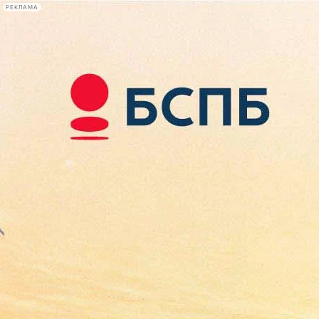
РЕКЛАМА
Афиша Plus
#телегид
Фонтанка.ру
Сегодня:
2026.08.10
11:06
Афиша Plus
кино
спектакли
выставки
концерты
лекции
книги
афиша плюс
новости
+