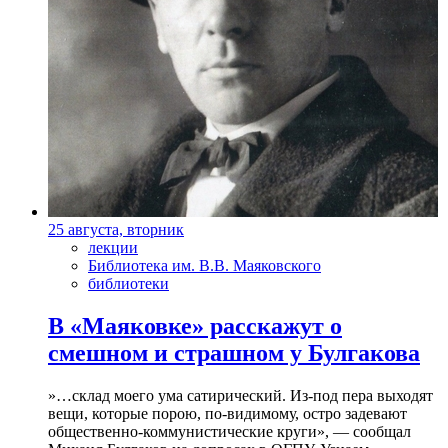
25 августа, вторник
лекции
Библиотека им. В.В. Маяковского
библиотеки
В «Маяковке» расскажут о
смешном и страшном у Булгакова
»…склад моего ума сатирический. Из-под пера выходят
вещи, которые порою, по-видимому, остро задевают
общественно-коммунистические круги», — сообщал