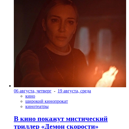
06 августа, четверг
-
19 августа, среда
кино
широкий кинопрокат
кинотеатры
В кино покажут мистический
триллер «Демон скорости»