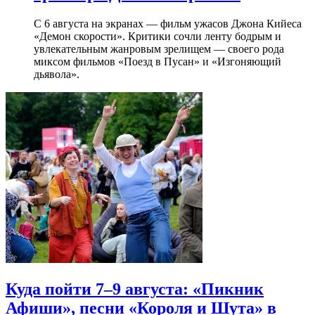
С 6 августа на экранах — фильм ужасов Джона Кийеса
«Демон скорости». Критики сочли ленту бодрым и
увлекательным жанровым зрелищeм — своего рода
миксом фильмов «Поезд в Пусан» и «Изгоняющий
дьявола».
Куда пойти 7–9 августа: «Пикник
Афиши», песни «Короля и Шута» в