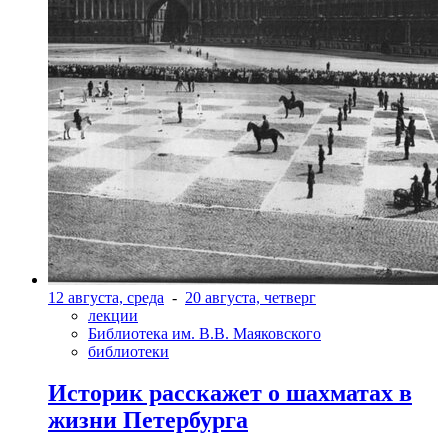
12 августа, среда
-
20 августа, четверг
лекции
Библиотека им. В.В. Маяковского
библиотеки
Историк расскажет о шахматах в
жизни Петербурга