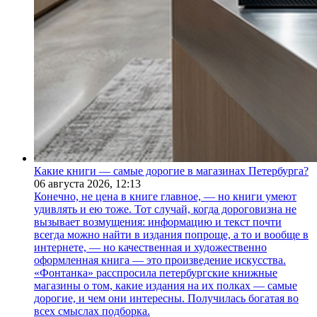
Какие книги — самые дорогие в магазинах Петербурга?
06 августа 2026,
12:13
Конечно, не цена в книге главное, — но книги умеют
удивлять и ею тоже. Тот случай, когда дороговизна не
вызывает возмущения: информацию и текст почти
всегда можно найти в издания попроще, а то и вообще в
интернете, — но качественная и художественно
оформленная книга — это произведение искусства.
«Фонтанка» расспросила петербургские книжные
магазины о том, какие издания на их полках — самые
дорогие, и чем они интересны. Получилась богатая во
всех смыслах подборка.