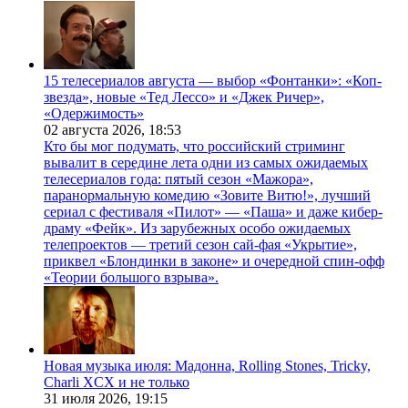
15 телесериалов августа — выбор «Фонтанки»: «Коп-
звезда», новые «Тед Лессо» и «Джек Ричер»,
«Одержимость»
02 августа 2026,
18:53
Кто бы мог подумать, что российский стриминг
вывалит в середине лета одни из самых ожидаемых
телесериалов года: пятый сезон «Мажора»,
паранормальную комедию «Зовите Витю!», лучший
сериал с фестиваля «Пилот» — «Паша» и даже кибер-
драму «Фейк». Из зарубежных особо ожидаемых
телепроектов — третий сезон сай-фая «Укрытие»,
приквел «Блондинки в законе» и очередной спин-офф
«Теории большого взрыва».
Новая музыка июля: Мадонна, Rolling Stones, Tricky,
Charli XCX и не только
31 июля 2026,
19:15