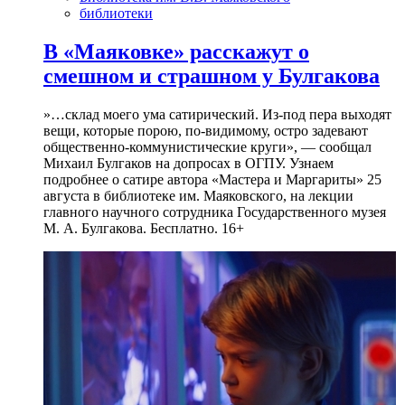
библиотеки
В «Маяковке» расскажут о
смешном и страшном у Булгакова
»…склад моего ума сатирический. Из-под пера выходят
вещи, которые порою, по-видимому, остро задевают
общественно-коммунистические круги», — сообщал
Михаил Булгаков на допросах в ОГПУ. Узнаем
подробнее о сатире автора «Мастера и Маргариты» 25
августа в библиотеке им. Маяковского, на лекции
главного научного сотрудника Государственного музея
М. А. Булгакова. Бесплатно. 16+