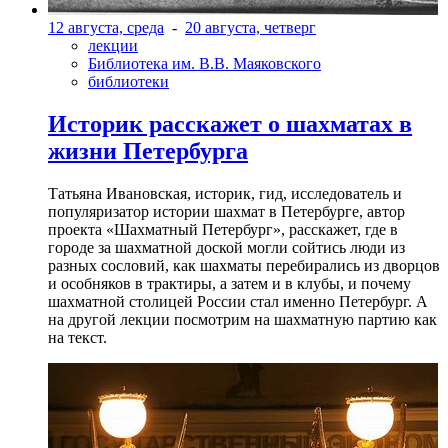
12 августа, среда
-
20 августа, четверг
лекции
Библиотека им. В.В. Маяковского
библиотеки
Историк расскажет о шахматах в
жизни Петербурга
Татьяна Ивановская, историк, гид, исследователь и
популяризатор истории шахмат в Петербурге, автор
проекта «Шахматный Петербург», расскажет, где в
городе за шахматной доской могли сойтись люди из
разных сословий, как шахматы перебирались из дворцов
и особняков в трактиры, а затем и в клубы, и почему
шахматной столицей России стал именно Петербург. А
на другой лекции посмотрим на шахматную партию как
на текст.