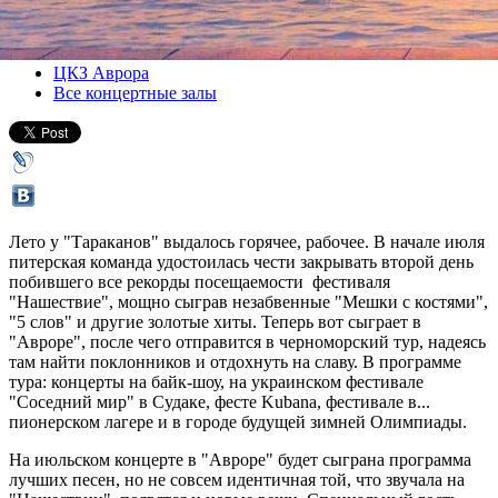
Все концерты
ЦКЗ Аврора
Все концертные залы
Лето у "Тараканов" выдалось горячее, рабочее. В начале июля
питерская команда удостоилась чести закрывать второй день
побившего все рекорды посещаемости фестиваля
"Нашествие", мощно сыграв незабвенные "Мешки с костями",
"5 слов" и другие золотые хиты. Теперь вот сыграет в
"Авроре", после чего отправится в черноморский тур, надеясь
там найти поклонников и отдохнуть на славу. В программе
тура: концерты на байк-шоу, на украинском фестивале
"Соседний мир" в Судаке, фесте Kubana, фестивале в...
пионерском лагере и в городе будущей зимней Олимпиады.
На июльском концерте в "Авроре" будет сыграна программа
лучших песен, но не совсем идентичная той, что звучала на