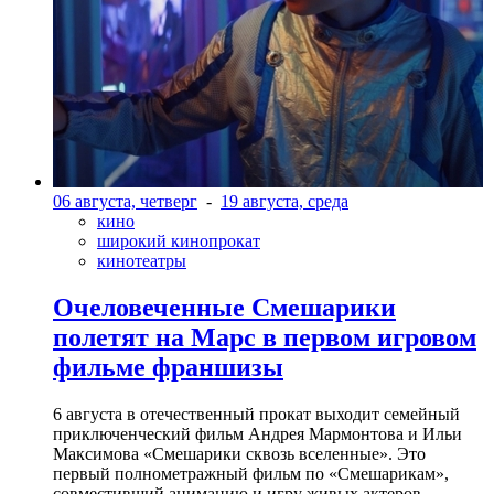
06 августа, четверг
-
19 августа, среда
кино
широкий кинопрокат
кинотеатры
Очеловеченные Смешарики
полетят на Марс в первом игровом
фильме франшизы
6 августа в отечественный прокат выходит семейный
приключенческий фильм Андрея Мармонтова и Ильи
Максимова «Смешарики сквозь вселенные». Это
первый полнометражный фильм по «Смешарикам»,
совместивший анимацию и игру живых актеров.