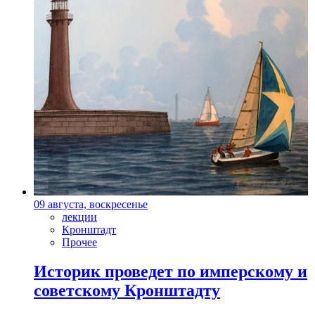
09 августа, воскресенье
лекции
Кронштадт
Прочее
Историк проведет по имперскому и
советскому Кронштадту