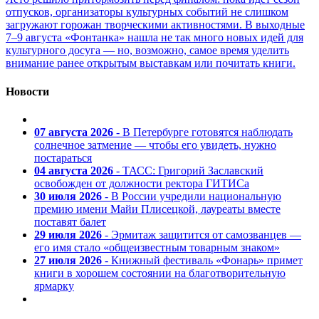
отпусков, организаторы культурных событий не слишком
загружают горожан творческими активностями. В выходные
7–9 августа «Фонтанка» нашла не так много новых идей для
культурного досуга — но, возможно, самое время уделить
внимание ранее открытым выставкам или почитать книги.
Новости
07 августа 2026
- В Петербурге готовятся наблюдать
солнечное затмение — чтобы его увидеть, нужно
постараться
04 августа 2026
- ТАСС: Григорий Заславский
освобожден от должности ректора ГИТИСа
30 июля 2026
- В России учредили национальную
премию имени Майи Плисецкой, лауреаты вместе
поставят балет
29 июля 2026
- Эрмитаж защитится от самозванцев —
его имя стало «общеизвестным товарным знаком»
27 июля 2026
- Книжный фестиваль «Фонарь» примет
книги в хорошем состоянии на благотворительную
ярмарку