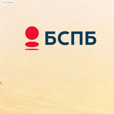
РЕКЛАМА
Афиша Plus
#телегид
Фонтанка.ру
Сегодня:
2026.08.08
07:02
Афиша Plus
кино
спектакли
выставки
концерты
лекции
книги
афиша плюс
новости
+