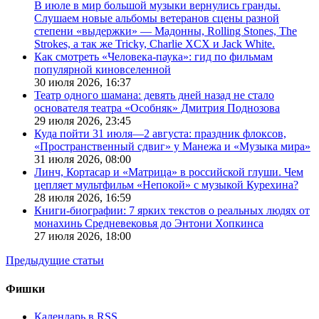
В июле в мир большой музыки вернулись гранды.
Слушаем новые альбомы ветеранов сцены разной
степени «выдержки» — Мадонны, Rolling Stones, The
Strokes, а так же Tricky, Charlie XCX и Jack White.
Как смотреть «Человека-паука»: гид по фильмам
популярной киновселенной
30 июля 2026,
16:37
Театр одного шамана: девять дней назад не стало
основателя театра «Особняк» Дмитрия Поднозова
29 июля 2026,
23:45
Куда пойти 31 июля—2 августа: праздник флоксов,
«Пространственный сдвиг» у Манежа и «Музыка мира»
31 июля 2026,
08:00
Линч, Кортасар и «Матрица» в российской глуши. Чем
цепляет мультфильм «Непокой» с музыкой Курехина?
28 июля 2026,
16:59
Книги-биографии: 7 ярких текстов о реальных людях от
монахинь Средневековья до Энтони Хопкинса
27 июля 2026,
18:00
Предыдущие статьи
Фишки
Календарь в RSS