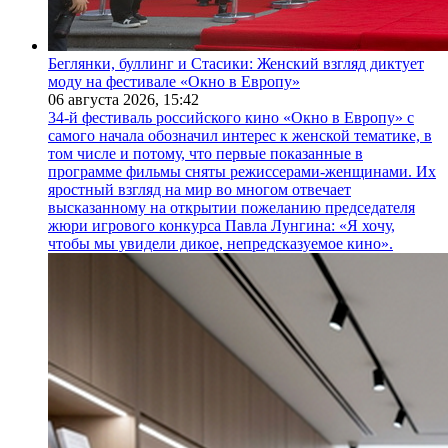
Беглянки, буллинг и Стасики: Женский взгляд диктует
моду на фестивале «Окно в Европу»
06 августа 2026,
15:42
34-й фестиваль российского кино «Окно в Европу» с
самого начала обозначил интерес к женской тематике, в
том числе и потому, что первые показанные в
программе фильмы сняты режиссерами-женщинами. Их
яростный взгляд на мир во многом отвечает
высказанному на открытии пожеланию председателя
жюри игрового конкурса Павла Лунгина: «Я хочу,
чтобы мы увидели дикое, непредсказуемое кино».