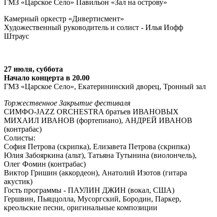
ГМЗ «Царское Село» Павильон «Зал на острову»
Камерный оркестр «Дивертисмент»
Художественный руководитель и солист - Илья Иофф
Штраус
27 июля, суббота
Начало концерта в 20.00
ГМЗ «Царское Село», Екатерининский дворец, Тронный зал
Торжественное Закрытие фестиваля
СИМФО-JAZZ ORCHESTRA братьев ИВАНОВЫХ
МИХАИЛ ИВАНОВ (фортепиано), АНДРЕЙ ИВАНОВ
(контрабас)
Солисты:
София Петрова (скрипка), Елизавета Петрова (скрипка)
Юлия Забояркина (альт), Татьяна Тутынина (виолончель),
Олег Фомин (контрабас)
Виктор Гришин (аккордеон), Анатолий Изотов (гитара
акустик)
Гость программы - ПАУЛИН ДЖИН (вокал, США)
Гершвин, Пьяццолла, Мусоргский, Бородин, Паркер,
креольские песни, оригинальные композиции