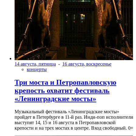
14 августа, пятница
-
16 августа, воскресенье
концерты
Три моста и Петропавловскую
крепость охватит фестиваль
«Ленинградские мосты»
Музыкальный фестиваль «Ленинградские мосты»
пройдет в Петербурге в 11-й раз. Инди-поп исполнители
выступят 14, 15 и 16 августа в Петропавловской
крепости и на трех мостах в центре. Вход свободный. 0+