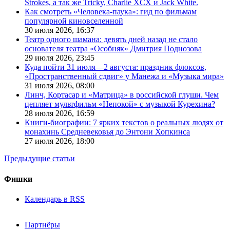
Strokes, а так же Tricky, Charlie XCX и Jack White.
Как смотреть «Человека-паука»: гид по фильмам
популярной киновселенной
30 июля 2026,
16:37
Театр одного шамана: девять дней назад не стало
основателя театра «Особняк» Дмитрия Поднозова
29 июля 2026,
23:45
Куда пойти 31 июля—2 августа: праздник флоксов,
«Пространственный сдвиг» у Манежа и «Музыка мира»
31 июля 2026,
08:00
Линч, Кортасар и «Матрица» в российской глуши. Чем
цепляет мультфильм «Непокой» с музыкой Курехина?
28 июля 2026,
16:59
Книги-биографии: 7 ярких текстов о реальных людях от
монахинь Средневековья до Энтони Хопкинса
27 июля 2026,
18:00
Предыдущие статьи
Фишки
Календарь в RSS
Партнёры