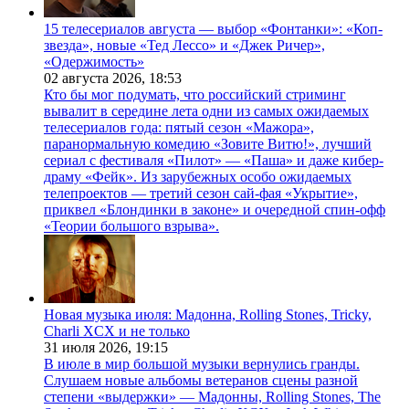
15 телесериалов августа — выбор «Фонтанки»: «Коп-
звезда», новые «Тед Лессо» и «Джек Ричер»,
«Одержимость»
02 августа 2026,
18:53
Кто бы мог подумать, что российский стриминг
вывалит в середине лета одни из самых ожидаемых
телесериалов года: пятый сезон «Мажора»,
паранормальную комедию «Зовите Витю!», лучший
сериал с фестиваля «Пилот» — «Паша» и даже кибер-
драму «Фейк». Из зарубежных особо ожидаемых
телепроектов — третий сезон сай-фая «Укрытие»,
приквел «Блондинки в законе» и очередной спин-офф
«Теории большого взрыва».
Новая музыка июля: Мадонна, Rolling Stones, Tricky,
Charli XCX и не только
31 июля 2026,
19:15
В июле в мир большой музыки вернулись гранды.
Слушаем новые альбомы ветеранов сцены разной
степени «выдержки» — Мадонны, Rolling Stones, The