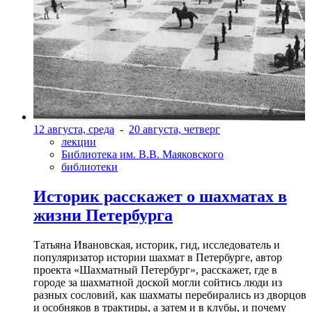
12 августа, среда
-
20 августа, четверг
лекции
Библиотека им. В.В. Маяковского
библиотеки
Историк расскажет о шахматах в
жизни Петербурга
Татьяна Ивановская, историк, гид, исследователь и
популяризатор истории шахмат в Петербурге, автор
проекта «Шахматный Петербург», расскажет, где в
городе за шахматной доской могли сойтись люди из
разных сословий, как шахматы перебирались из дворцов
и особняков в трактиры, а затем и в клубы, и почему