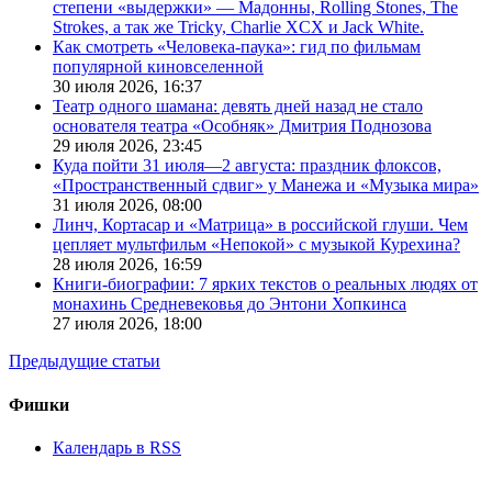
степени «выдержки» — Мадонны, Rolling Stones, The
Strokes, а так же Tricky, Charlie XCX и Jack White.
Как смотреть «Человека-паука»: гид по фильмам
популярной киновселенной
30 июля 2026,
16:37
Театр одного шамана: девять дней назад не стало
основателя театра «Особняк» Дмитрия Поднозова
29 июля 2026,
23:45
Куда пойти 31 июля—2 августа: праздник флоксов,
«Пространственный сдвиг» у Манежа и «Музыка мира»
31 июля 2026,
08:00
Линч, Кортасар и «Матрица» в российской глуши. Чем
цепляет мультфильм «Непокой» с музыкой Курехина?
28 июля 2026,
16:59
Книги-биографии: 7 ярких текстов о реальных людях от
монахинь Средневековья до Энтони Хопкинса
27 июля 2026,
18:00
Предыдущие статьи
Фишки
Календарь в RSS