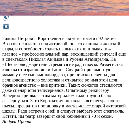
Галина Петровна Короткевич в августе отметит 92-летие.
Возраст не властен над актрисой: она сохранила и женский
шарм, и способность ходить на высоких шпильках, и –
главное – профессиональный дар, восхищавший зрителей еще
в спектаклях Николая Акимова и Рубена Агамирзяна. На
«Шесть блюд» зрители стремятся не ради пьесы. Развесистая
клюква от израильтянки Ганны Слуцкой про властную
мамашу и ее сына-миллиардера, про поиски невесты для
великовозрастного холостяка и открытое во имя этой цели
брачное агенство – вне критики. Таких сюжетов стесняются
даже сценаристы телесериалов. Опытному режиссеру
Валерию Гришко с этим материалом тоже трудно было
развернуться. Зато Короткевич оправдала все несуразности
пьесы, превратив постановку в мастер-класс старой актерской
школы. Ради встречи с ней и следует выбрать этот спектакль.
Кстати, им театр завершит свой юбилейный 70-й сезон.
Андрей Пронин