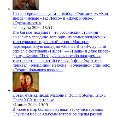
15 телесериалов августа — выбор «Фонтанки»: «Коп-
звезда», новые «Тед Лессо» и «Джек Ричер»,
«Одержимость»
02 августа 2026,
18:53
Кто бы мог подумать, что российский стриминг
вывалит в середине лета одни из самых ожидаемых
телесериалов года: пятый сезон «Мажора»,
паранормальную комедию «Зовите Витю!», лучший
сериал с фестиваля «Пилот» — «Паша» и даже кибер-
драму «Фейк». Из зарубежных особо ожидаемых
телепроектов — третий сезон сай-фая «Укрытие»,
приквел «Блондинки в законе» и очередной спин-офф
«Теории большого взрыва».
Новая музыка июля: Мадонна, Rolling Stones, Tricky,
Charli XCX и не только
31 июля 2026,
19:15
В июле в мир большой музыки вернулись гранды.
Слушаем новые альбомы ветеранов сцены разной