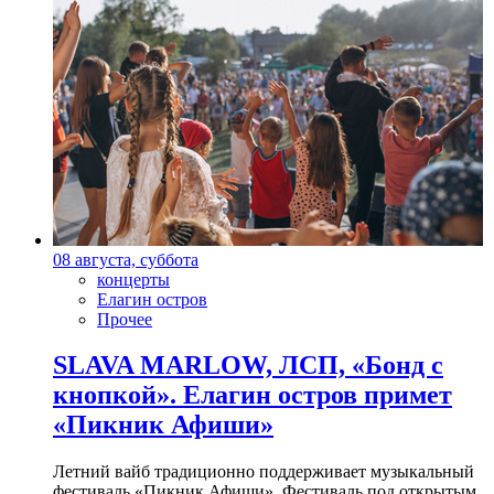
08 августа, суббота
концерты
Елагин остров
Прочее
SLAVA MARLOW, ЛСП, «Бонд с
кнопкой». Елагин остров примет
«Пикник Афиши»
Летний вайб традиционно поддерживает музыкальный
фестиваль «Пикник Афиши». Фестиваль под открытым