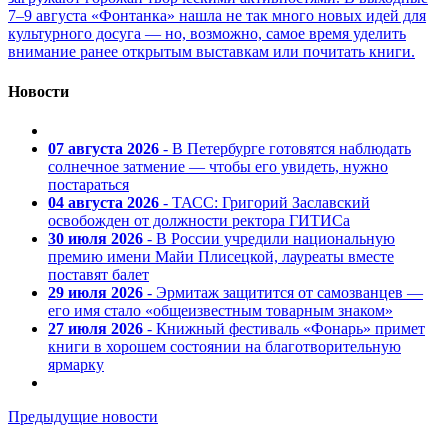
7–9 августа «Фонтанка» нашла не так много новых идей для
культурного досуга — но, возможно, самое время уделить
внимание ранее открытым выставкам или почитать книги.
Новости
07 августа 2026
- В Петербурге готовятся наблюдать
солнечное затмение — чтобы его увидеть, нужно
постараться
04 августа 2026
- ТАСС: Григорий Заславский
освобожден от должности ректора ГИТИСа
30 июля 2026
- В России учредили национальную
премию имени Майи Плисецкой, лауреаты вместе
поставят балет
29 июля 2026
- Эрмитаж защитится от самозванцев —
его имя стало «общеизвестным товарным знаком»
27 июля 2026
- Книжный фестиваль «Фонарь» примет
книги в хорошем состоянии на благотворительную
ярмарку
Предыдущие новости