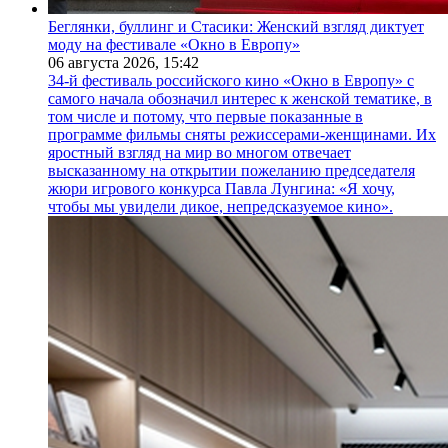
Беглянки, буллинг и Стасики: Женский взгляд диктует
моду на фестивале «Окно в Европу»
06 августа 2026,
15:42
34-й фестиваль российского кино «Окно в Европу» с
самого начала обозначил интерес к женской тематике, в
том числе и потому, что первые показанные в
программе фильмы сняты режиссерами-женщинами. Их
яростный взгляд на мир во многом отвечает
высказанному на открытии пожеланию председателя
жюри игрового конкурса Павла Лунгина: «Я хочу,
чтобы мы увидели дикое, непредсказуемое кино».