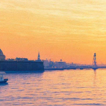
Шесть блюд из одной курицы
15 июля 2013, понедельник
Версия для печати
Все спектакли
Театр им. В.Ф. Комиссаржевской
Все театры