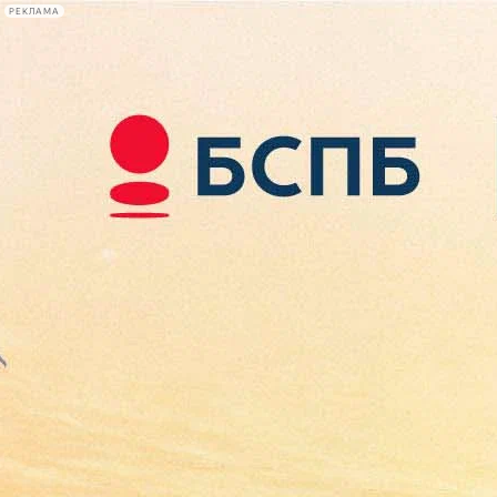
РЕКЛАМА
Афиша Plus
#телегид
Фонтанка.ру
Сегодня:
2026.08.07
23:59
Афиша Plus
кино
спектакли
выставки
концерты
лекции
книги
афиша плюс
новости
+