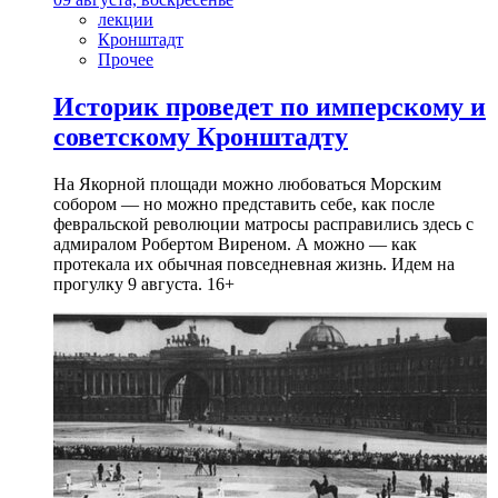
лекции
Кронштадт
Прочее
Историк проведет по имперскому и
советскому Кронштадту
На Якорной площади можно любоваться Морским
собором — но можно представить себе, как после
февральской революции матросы расправились здесь с
адмиралом Робертом Виреном. А можно — как
протекала их обычная повседневная жизнь. Идем на
прогулку 9 августа. 16+