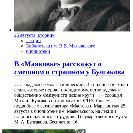
25 августа, вторник
лекции
Библиотека им. В.В. Маяковского
библиотеки
В «Маяковке» расскажут о
смешном и страшном у Булгакова
»…склад моего ума сатирический. Из-под пера выходят
вещи, которые порою, по-видимому, остро задевают
общественно-коммунистические круги», — сообщал
Михаил Булгаков на допросах в ОГПУ. Узнаем
подробнее о сатире автора «Мастера и Маргариты» 25
августа в библиотеке им. Маяковского, на лекции
главного научного сотрудника Государственного музея
М. А. Булгакова. Бесплатно. 16+