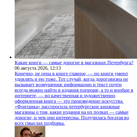
Какие книги — самые дорогие в магазинах Петербурга?
06 августа 2026,
12:13
Конечно, не цена в книге главное, — но книги умеют
удивлять и ею тоже. Тот случай, когда дороговизна не
вызывает возмущения: информацию и текст почти
всегда можно найти в издания попроще, а то и вообще в
интернете, — но качественная и художественно
оформленная книга — это произведение искусства.
«Фонтанка» расспросила петербургские книжные
магазины о том, какие издания на их полках — самые
дорогие, и чем они интересны. Получилась богатая во
всех смыслах подборка.