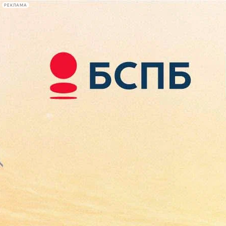
РЕКЛАМА
Афиша Plus
#телегид
Фонтанка.ру
Сегодня:
2026.08.07
22:00
Афиша Plus
кино
спектакли
выставки
концерты
лекции
книги
афиша плюс
новости
+