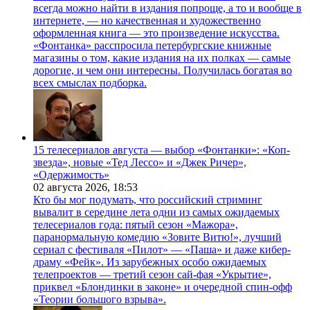
всегда можно найти в издания попроще, а то и вообще в
интернете, — но качественная и художественно
оформленная книга — это произведение искусства.
«Фонтанка» расспросила петербургские книжные
магазины о том, какие издания на их полках — самые
дорогие, и чем они интересны. Получилась богатая во
всех смыслах подборка.
15 телесериалов августа — выбор «Фонтанки»: «Коп-
звезда», новые «Тед Лессо» и «Джек Ричер»,
«Одержимость»
02 августа 2026,
18:53
Кто бы мог подумать, что российский стриминг
вывалит в середине лета одни из самых ожидаемых
телесериалов года: пятый сезон «Мажора»,
паранормальную комедию «Зовите Витю!», лучший
сериал с фестиваля «Пилот» — «Паша» и даже кибер-
драму «Фейк». Из зарубежных особо ожидаемых
телепроектов — третий сезон сай-фая «Укрытие»,
приквел «Блондинки в законе» и очередной спин-офф
«Теории большого взрыва».