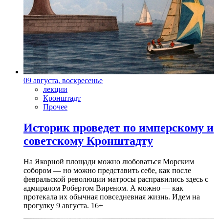
09 августа, воскресенье
лекции
Кронштадт
Прочее
Историк проведет по имперскому и
советскому Кронштадту
На Якорной площади можно любоваться Морским
собором — но можно представить себе, как после
февральской революции матросы расправились здесь с
адмиралом Робертом Виреном. А можно — как
протекала их обычная повседневная жизнь. Идем на
прогулку 9 августа. 16+