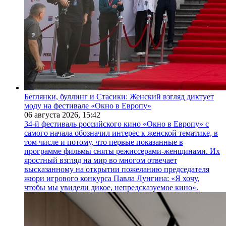
Беглянки, буллинг и Стасики: Женский взгляд диктует
моду на фестивале «Окно в Европу»
06 августа 2026,
15:42
34-й фестиваль российского кино «Окно в Европу» с
самого начала обозначил интерес к женской тематике, в
том числе и потому, что первые показанные в
программе фильмы сняты режиссерами-женщинами. Их
яростный взгляд на мир во многом отвечает
высказанному на открытии пожеланию председателя
жюри игрового конкурса Павла Лунгина: «Я хочу,
чтобы мы увидели дикое, непредсказуемое кино».