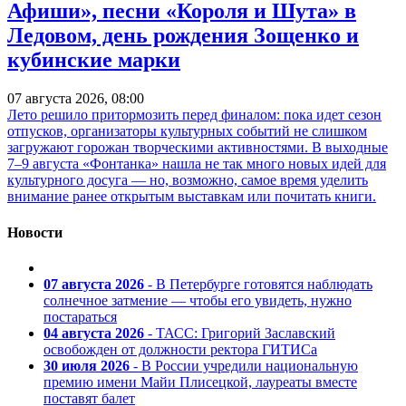
Афиши», песни «Короля и Шута» в
Ледовом, день рождения Зощенко и
кубинские марки
07 августа 2026, 08:00
Лето решило притормозить перед финалом: пока идет сезон
отпусков, организаторы культурных событий не слишком
загружают горожан творческими активностями. В выходные
7–9 августа «Фонтанка» нашла не так много новых идей для
культурного досуга — но, возможно, самое время уделить
внимание ранее открытым выставкам или почитать книги.
Новости
07 августа 2026
- В Петербурге готовятся наблюдать
солнечное затмение — чтобы его увидеть, нужно
постараться
04 августа 2026
- ТАСС: Григорий Заславский
освобожден от должности ректора ГИТИСа
30 июля 2026
- В России учредили национальную
премию имени Майи Плисецкой, лауреаты вместе
поставят балет