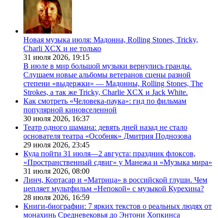
Новая музыка июля: Мадонна, Rolling Stones, Tricky,
Charli XCX и не только
31 июля 2026,
19:15
В июле в мир большой музыки вернулись гранды.
Слушаем новые альбомы ветеранов сцены разной
степени «выдержки» — Мадонны, Rolling Stones, The
Strokes, а так же Tricky, Charlie XCX и Jack White.
Как смотреть «Человека-паука»: гид по фильмам
популярной киновселенной
30 июля 2026,
16:37
Театр одного шамана: девять дней назад не стало
основателя театра «Особняк» Дмитрия Поднозова
29 июля 2026,
23:45
Куда пойти 31 июля—2 августа: праздник флоксов,
«Пространственный сдвиг» у Манежа и «Музыка мира»
31 июля 2026,
08:00
Линч, Кортасар и «Матрица» в российской глуши. Чем
цепляет мультфильм «Непокой» с музыкой Курехина?
28 июля 2026,
16:59
Книги-биографии: 7 ярких текстов о реальных людях от
монахинь Средневековья до Энтони Хопкинса