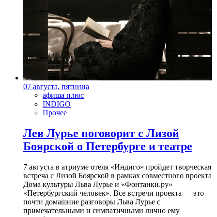
07 августа, пятница
афиша плюс
INDIGO
Прочее
Лев Лурье поговорит с Лизой
Боярской о Петербурге и театре
7 августа в атриуме отеля «Индиго» пройдет творческая
встреча с Лизой Боярской в рамках совместного проекта
Дома культуры Льва Лурье и «Фонтанки.ру»
«Петербургский человек». Все встречи проекта — это
почти домашние разговоры Льва Лурье с
примечательными и симпатичными лично ему