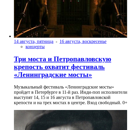
14 августа, пятница
-
16 августа, воскресенье
концерты
Три моста и Петропавловскую
крепость охватит фестиваль
«Ленинградские мосты»
Музыкальный фестиваль «Ленинградские мосты»
пройдет в Петербурге в 11-й раз. Инди-поп исполнители
выступят 14, 15 и 16 августа в Петропавловской
крепости и на трех мостах в центре. Вход свободный. 0+