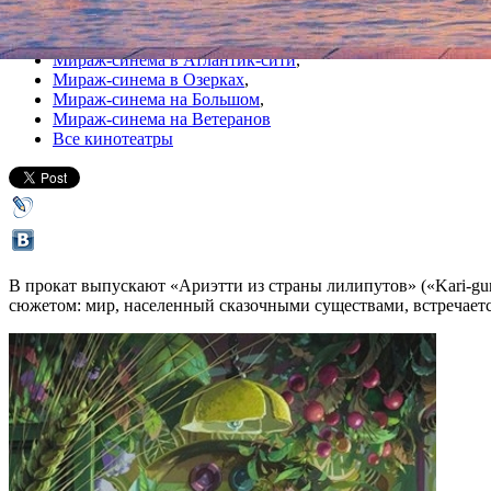
Все кино
Мираж-синема в Атлантик-сити
,
Мираж-синема в Озерках
,
Мираж-синема на Большом
,
Мираж-синема на Ветеранов
Все кинотеатры
В прокат выпускают «Ариэтти из страны лилипутов» («Kari-gu
сюжетом: мир, населенный сказочными существами, встречаетс