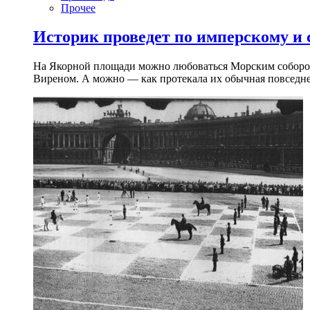
Прочее
Историк проведет по имперскому и
На Якорной площади можно любоваться Морским собором 
Виреном. А можно — как протекала их обычная повседнев