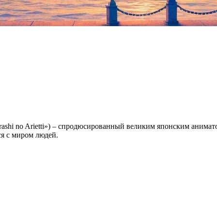
rashi no Arietti») – спродюсированный великим японским анима
я с миром людей.