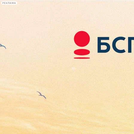
РЕКЛАМА
Афиша Plus
#телегид
Фонтанка.ру
Сегодня:
2026.08.08
12:38
Афиша Plus
кино
спектакли
выставки
концерты
лекции
книги
афиша плюс
новости
+