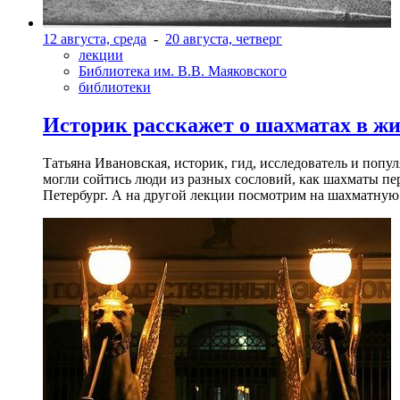
12 августа, среда
-
20 августа, четверг
лекции
Библиотека им. В.В. Маяковского
библиотеки
Историк расскажет о шахматах в ж
Татьяна Ивановская, историк, гид, исследователь и попу
могли сойтись люди из разных сословий, как шахматы пер
Петербург. А на другой лекции посмотрим на шахматную 