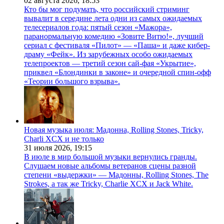
02 августа 2026,
18:53
Кто бы мог подумать, что российский стриминг
вывалит в середине лета одни из самых ожидаемых
телесериалов года: пятый сезон «Мажора»,
паранормальную комедию «Зовите Витю!», лучший
сериал с фестиваля «Пилот» — «Паша» и даже кибер-
драму «Фейк». Из зарубежных особо ожидаемых
телепроектов — третий сезон сай-фая «Укрытие»,
приквел «Блондинки в законе» и очередной спин-офф
«Теории большого взрыва».
Новая музыка июля: Мадонна, Rolling Stones, Tricky,
Charli XCX и не только
31 июля 2026,
19:15
В июле в мир большой музыки вернулись гранды.
Слушаем новые альбомы ветеранов сцены разной
степени «выдержки» — Мадонны, Rolling Stones, The
Strokes, а так же Tricky, Charlie XCX и Jack White.