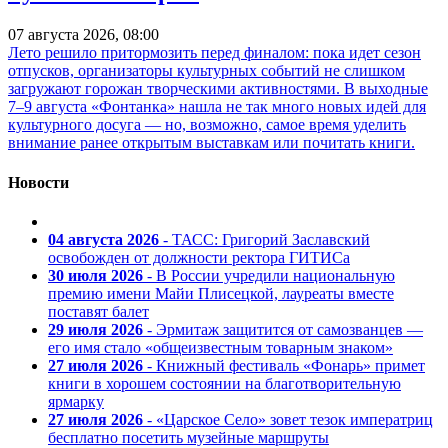
07 августа 2026, 08:00
Лето решило притормозить перед финалом: пока идет сезон
отпусков, организаторы культурных событий не слишком
загружают горожан творческими активностями. В выходные
7–9 августа «Фонтанка» нашла не так много новых идей для
культурного досуга — но, возможно, самое время уделить
внимание ранее открытым выставкам или почитать книги.
Новости
04 августа 2026
- ТАСС: Григорий Заславский
освобожден от должности ректора ГИТИСа
30 июля 2026
- В России учредили национальную
премию имени Майи Плисецкой, лауреаты вместе
поставят балет
29 июля 2026
- Эрмитаж защитится от самозванцев —
его имя стало «общеизвестным товарным знаком»
27 июля 2026
- Книжный фестиваль «Фонарь» примет
книги в хорошем состоянии на благотворительную
ярмарку
27 июля 2026
- «Царское Село» зовет тезок императриц
бесплатно посетить музейные маршруты