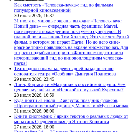
Как смотреть «Человека-паука»: гид по фильмам
популярной киновселенной
30 июля 2026,
16:37
31 июля на мировые экраны выходит «Человек-паук:
Новый день» — очередная часть франшизы Marvel,
посвящённая похождениям прыгучего супергероя. В
главной роли — вновь Том Холланд. Это уже четвёртый
фильм, в котором он играет Паука. Но до него сине-
красное трико появлялось на экране множество раз. Для
тех, кто подзабыл историю, «Фонтанка» подготовила
исчерпывающий гид по киновоплощениям человека-
паука!
Театр одного шамана: девять дней назад не стало
основателя театра «Особняк» Дмитрия Поднозова
29 июля 2026,
23:45
Линч, Кортасар и «Матрица» в российской глуши. Чем
цепляет мультфильм «Непокой» с музыкой Курехина?
28 июля 2026,
16:59
Куда пойти 31 июля—2 августа: праздник флоксов,
«Пространственный сдвиг» у Манежа и «Музыка мира»
31 июля 2026,
08:00
Книги-биографии: 7 ярких текстов о реальных людях от
монахинь Средневековья до Энтони Хопкинса
27 июля 2026,
18:00