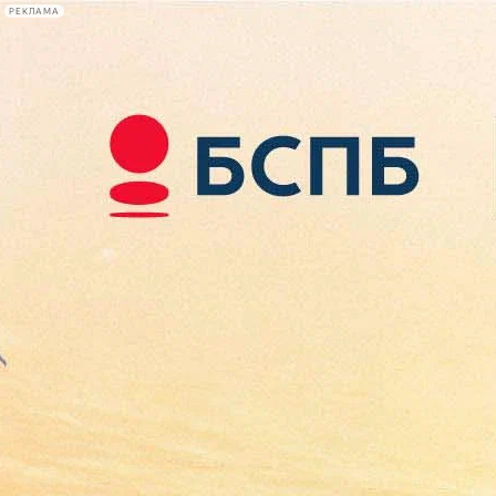
РЕКЛАМА
Афиша Plus
#телегид
Фонтанка.ру
Сегодня:
2026.08.07
09:18
Афиша Plus
кино
спектакли
выставки
концерты
лекции
книги
афиша плюс
новости
+