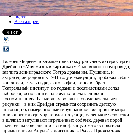
Все выставки
Борей
Все галереи
Галерея «Борей» показывает выставку рисунков актера Сергея
Дрейдена «Моя жизнь в картинках». Сын видного театроведа,
завлита ленинградского Театра драмы им. Пушкина, и
актрисы, он родился в 1941 году в эвакуации, пробовал себя в
живописи, скульптуре, фотографии, кино, выбрал
Театральный институт, но годами и десятилетиями делал
наброски, основанные на свежих впечатлениях и
воспоминаниях. В выставку вошли «вспоминательные»
рисунки – в них Дрейден стремится сохранить детскую
интонацию, намеренно имитируя наивное восприятие мира:
многоногие люди маршируют по улице, маленькие человечки
в шляпах выгуливают игрушечных собачек, деревья порой
вычерчены совершенно в стиле французского основателя
примитивизма Анри «Таможенника» Руссо. Причем точка