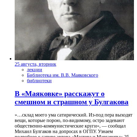
25 августа, вторник
лекции
Библиотека им. В.В. Маяковского
библиотеки
В «Маяковке» расскажут о
смешном и страшном у Булгакова
»…склад моего ума сатирический. Из-под пера выходят
вещи, которые порою, по-видимому, остро задевают
общественно-коммунистические круги», — сообщал
Михаил Булгаков на допросах в ОГПУ. Узнаем
подробнее о сатире автора «Мастера и Маргариты» 25