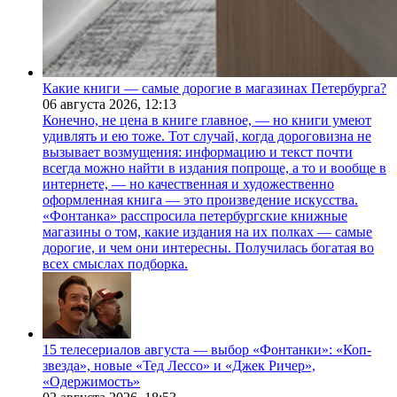
Какие книги — самые дорогие в магазинах Петербурга?
06 августа 2026,
12:13
Конечно, не цена в книге главное, — но книги умеют
удивлять и ею тоже. Тот случай, когда дороговизна не
вызывает возмущения: информацию и текст почти
всегда можно найти в издания попроще, а то и вообще в
интернете, — но качественная и художественно
оформленная книга — это произведение искусства.
«Фонтанка» расспросила петербургские книжные
магазины о том, какие издания на их полках — самые
дорогие, и чем они интересны. Получилась богатая во
всех смыслах подборка.
15 телесериалов августа — выбор «Фонтанки»: «Коп-
звезда», новые «Тед Лессо» и «Джек Ричер»,
«Одержимость»