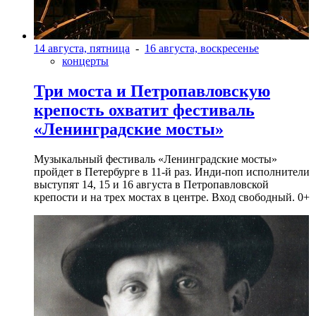
14 августа, пятница
-
16 августа, воскресенье
концерты
Три моста и Петропавловскую
крепость охватит фестиваль
«Ленинградские мосты»
Музыкальный фестиваль «Ленинградские мосты»
пройдет в Петербурге в 11-й раз. Инди-поп исполнители
выступят 14, 15 и 16 августа в Петропавловской
крепости и на трех мостах в центре. Вход свободный. 0+