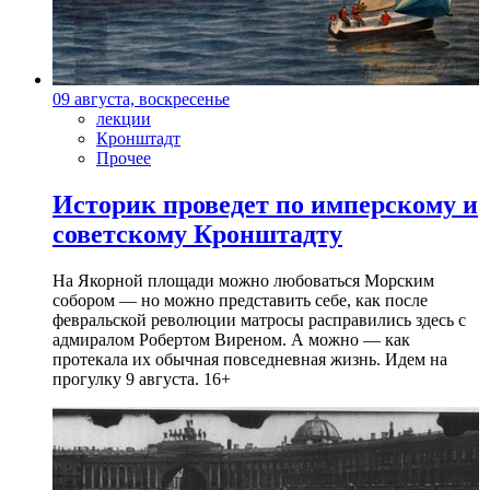
09 августа, воскресенье
лекции
Кронштадт
Прочее
Историк проведет по имперскому и
советскому Кронштадту
На Якорной площади можно любоваться Морским
собором — но можно представить себе, как после
февральской революции матросы расправились здесь с
адмиралом Робертом Виреном. А можно — как
протекала их обычная повседневная жизнь. Идем на
прогулку 9 августа. 16+