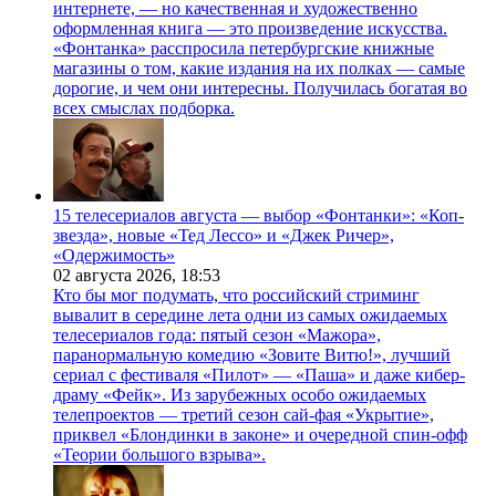
интернете, — но качественная и художественно
оформленная книга — это произведение искусства.
«Фонтанка» расспросила петербургские книжные
магазины о том, какие издания на их полках — самые
дорогие, и чем они интересны. Получилась богатая во
всех смыслах подборка.
15 телесериалов августа — выбор «Фонтанки»: «Коп-
звезда», новые «Тед Лессо» и «Джек Ричер»,
«Одержимость»
02 августа 2026,
18:53
Кто бы мог подумать, что российский стриминг
вывалит в середине лета одни из самых ожидаемых
телесериалов года: пятый сезон «Мажора»,
паранормальную комедию «Зовите Витю!», лучший
сериал с фестиваля «Пилот» — «Паша» и даже кибер-
драму «Фейк». Из зарубежных особо ожидаемых
телепроектов — третий сезон сай-фая «Укрытие»,
приквел «Блондинки в законе» и очередной спин-офф
«Теории большого взрыва».