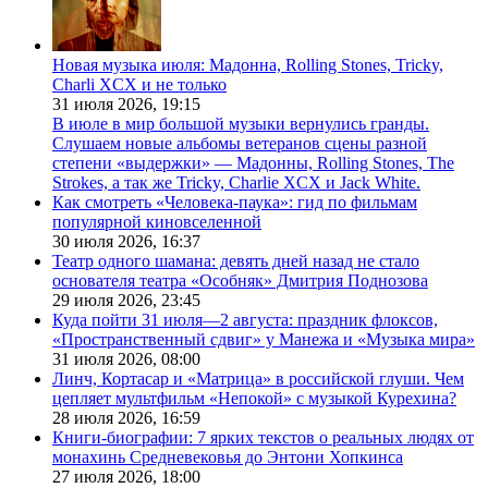
Новая музыка июля: Мадонна, Rolling Stones, Tricky,
Charli XCX и не только
31 июля 2026,
19:15
В июле в мир большой музыки вернулись гранды.
Слушаем новые альбомы ветеранов сцены разной
степени «выдержки» — Мадонны, Rolling Stones, The
Strokes, а так же Tricky, Charlie XCX и Jack White.
Как смотреть «Человека-паука»: гид по фильмам
популярной киновселенной
30 июля 2026,
16:37
Театр одного шамана: девять дней назад не стало
основателя театра «Особняк» Дмитрия Поднозова
29 июля 2026,
23:45
Куда пойти 31 июля—2 августа: праздник флоксов,
«Пространственный сдвиг» у Манежа и «Музыка мира»
31 июля 2026,
08:00
Линч, Кортасар и «Матрица» в российской глуши. Чем
цепляет мультфильм «Непокой» с музыкой Курехина?
28 июля 2026,
16:59
Книги-биографии: 7 ярких текстов о реальных людях от
монахинь Средневековья до Энтони Хопкинса
27 июля 2026,
18:00