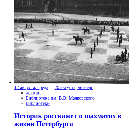
12 августа, среда
-
20 августа, четверг
лекции
Библиотека им. В.В. Маяковского
библиотеки
Историк расскажет о шахматах в
жизни Петербурга