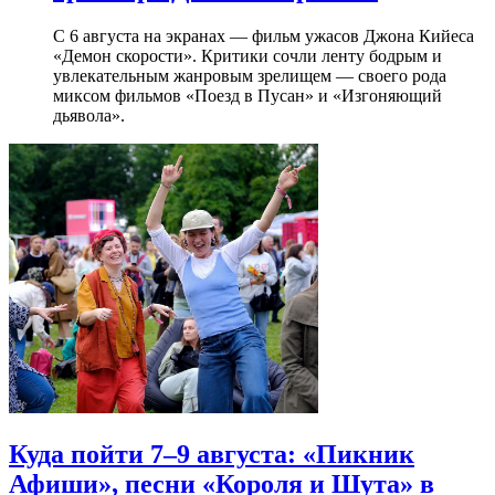
С 6 августа на экранах — фильм ужасов Джона Кийеса
«Демон скорости». Критики сочли ленту бодрым и
увлекательным жанровым зрелищeм — своего рода
миксом фильмов «Поезд в Пусан» и «Изгоняющий
дьявола».
Куда пойти 7–9 августа: «Пикник
Афиши», песни «Короля и Шута» в