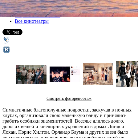
Все кино
широкий кинопрокат
Все кинотеатры
Смотреть фоторепортаж
Симпатичные благополучные подростки, заскучав в ночных
клубах, организовали свою маленькую банду и принялись
грабить особняки знаменитостей. Веселье длилось долго,
дорогих вещей и ювелирных украшений в домах Линдси
Лохан, Пэрис Хилтон, Орландо Блума и других звезд было
украдено немало, никакие моральные проблемы детей не