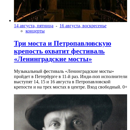
14 августа, пятница
-
16 августа, воскресенье
концерты
Три моста и Петропавловскую
крепость охватит фестиваль
«Ленинградские мосты»
Музыкальный фестиваль «Ленинградские мосты»
пройдет в Петербурге в 11-й раз. Инди-поп исполнители
выступят 14, 15 и 16 августа в Петропавловской
крепости и на трех мостах в центре. Вход свободный. 0+