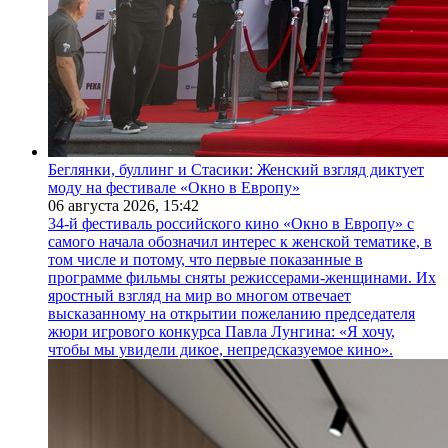
Беглянки, буллинг и Стасики: Женский взгляд диктует
моду на фестивале «Окно в Европу»
06 августа 2026,
15:42
34-й фестиваль российского кино «Окно в Европу» с
самого начала обозначил интерес к женской тематике, в
том числе и потому, что первые показанные в
программе фильмы сняты режиссерами-женщинами. Их
яростный взгляд на мир во многом отвечает
высказанному на открытии пожеланию председателя
жюри игрового конкурса Павла Лунгина: «Я хочу,
чтобы мы увидели дикое, непредсказуемое кино».