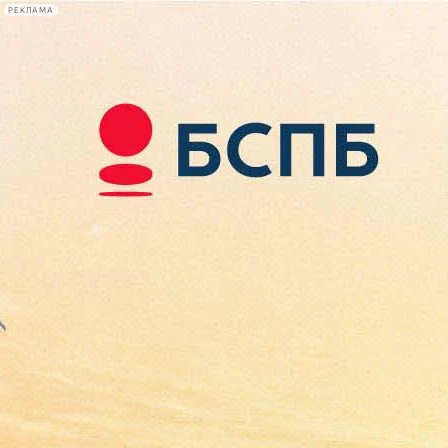
РЕКЛАМА
Афиша Plus
#телегид
Фонтанка.ру
Сегодня:
2026.08.09
10:27
Афиша Plus
кино
спектакли
выставки
концерты
лекции
книги
афиша плюс
новости
+