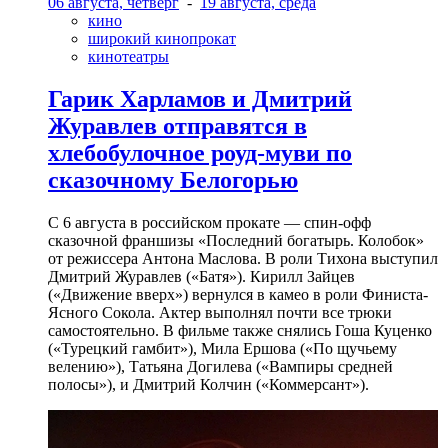
06 августа, четверг
-
19 августа, среда
кино
широкий кинопрокат
кинотеатры
Гарик Харламов и Дмитрий
Журавлев отправятся в
хлебобулочное роуд-муви по
сказочному Белогорью
С 6 августа в российском прокате — спин-офф
сказочной франшизы «Последний богатырь. Колобок»
от режиссера Антона Маслова. В роли Тихона выступил
Дмитрий Журавлев («Батя»). Кирилл Зайцев
(«Движение вверх») вернулся в камео в роли Финиста-
Ясного Сокола. Актер выполнял почти все трюки
самостоятельно. В фильме также снялись Гоша Куценко
(«Турецкий гамбит»), Мила Ершова («По щучьему
велению»), Татьяна Догилева («Вампиры средней
полосы»), и Дмитрий Колчин («Коммерсант»).