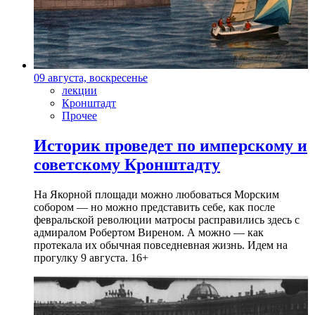
09 августа, воскресенье
лекции
Кронштадт
Прочее
Историк проведет по имперскому и
советскому Кронштадту
На Якорной площади можно любоваться Морским
собором — но можно представить себе, как после
февральской революции матросы расправились здесь с
адмиралом Робертом Виреном. А можно — как
протекала их обычная повседневная жизнь. Идем на
прогулку 9 августа. 16+