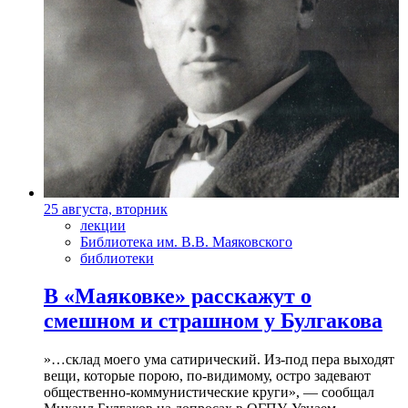
25 августа, вторник
лекции
Библиотека им. В.В. Маяковского
библиотеки
В «Маяковке» расскажут о
смешном и страшном у Булгакова
»…склад моего ума сатирический. Из-под пера выходят
вещи, которые порою, по-видимому, остро задевают
общественно-коммунистические круги», — сообщал