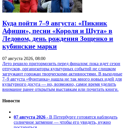
Куда пойти 7–9 августа: «Пикник
Афиши», песни «Короля и Шута» в
Ледовом, день рождения Зощенко и
кубинские марки
07 августа 2026, 08:00
Лето решило притормозить перед финалом: пока идет сезон
отпусков, организаторы культурных событий не слишком
загружают горожан творческими активностями. В выходные
7–9 августа «Фонтанка» нашла не так много новых идей для
культурного досуга — но, возможно, самое время уделить
внимание ранее открытым выставкам или почитать книги.
Новости
07 августа 2026
- В Петербурге готовятся наблюдать
солнечное затмение — чтобы его увидеть, нужно
постараться