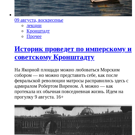
09 августа, воскресенье
лекции
Кронштадт
Прочее
Историк проведет по имперскому и
советскому Кронштадту
На Якорной площади можно любоваться Морским
собором — но можно представить себе, как после
февральской революции матросы расправились здесь с
адмиралом Робертом Виреном. А можно — как
протекала их обычная повседневная жизнь. Идем на
прогулку 9 августа. 16+