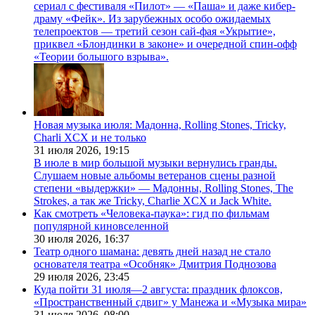
сериал с фестиваля «Пилот» — «Паша» и даже кибер-
драму «Фейк». Из зарубежных особо ожидаемых
телепроектов — третий сезон сай-фая «Укрытие»,
приквел «Блондинки в законе» и очередной спин-офф
«Теории большого взрыва».
Новая музыка июля: Мадонна, Rolling Stones, Tricky,
Charli XCX и не только
31 июля 2026,
19:15
В июле в мир большой музыки вернулись гранды.
Слушаем новые альбомы ветеранов сцены разной
степени «выдержки» — Мадонны, Rolling Stones, The
Strokes, а так же Tricky, Charlie XCX и Jack White.
Как смотреть «Человека-паука»: гид по фильмам
популярной киновселенной
30 июля 2026,
16:37
Театр одного шамана: девять дней назад не стало
основателя театра «Особняк» Дмитрия Поднозова
29 июля 2026,
23:45
Куда пойти 31 июля—2 августа: праздник флоксов,
«Пространственный сдвиг» у Манежа и «Музыка мира»
31 июля 2026,
08:00