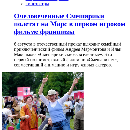
кинотеатры
Очеловеченные Смешарики
полетят на Марс в первом игровом
фильме франшизы
6 августа в отечественный прокат выходит семейный
приключенческий фильм Андрея Мармонтова и Ильи
Максимова «Смешарики сквозь вселенные». Это
первый полнометражный фильм по «Смешарикам»,
совместивший анимацию и игру живых актеров.