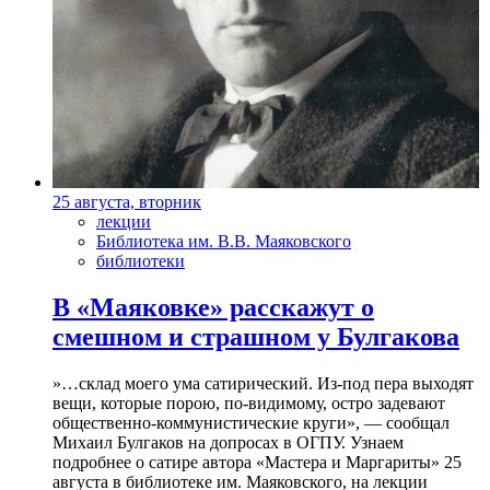
25 августа, вторник
лекции
Библиотека им. В.В. Маяковского
библиотеки
В «Маяковке» расскажут о
смешном и страшном у Булгакова
»…склад моего ума сатирический. Из-под пера выходят
вещи, которые порою, по-видимому, остро задевают
общественно-коммунистические круги», — сообщал
Михаил Булгаков на допросах в ОГПУ. Узнаем
подробнее о сатире автора «Мастера и Маргариты» 25
августа в библиотеке им. Маяковского, на лекции