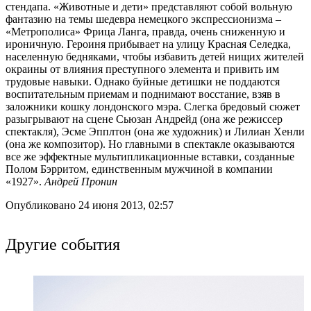
стендапа. «Животные и дети» представляют собой вольную
фантазию на темы шедевра немецкого экспрессионизма –
«Метрополиса» Фрица Ланга, правда, очень сниженную и
ироничную. Героиня прибывает на улицу Красная Селедка,
населенную бедняками, чтобы избавить детей нищих жителей
окраины от влияния преступного элемента и привить им
трудовые навыки. Однако буйные детишки не поддаются
воспитательным приемам и поднимают восстание, взяв в
заложники кошку лондонского мэра. Слегка бредовый сюжет
разыгрывают на сцене Сьюзан Андрейд (она же режиссер
спектакля), Эсме Эпплтон (она же художник) и Лилиан Хенли
(она же композитор). Но главными в спектакле оказываются
все же эффектные мультипликационные вставки, созданные
Полом Бэрритом, единственным мужчиной в компании
«1927».
Андрей Пронин
Опубликовано 24 июня 2013, 02:57
Другие события