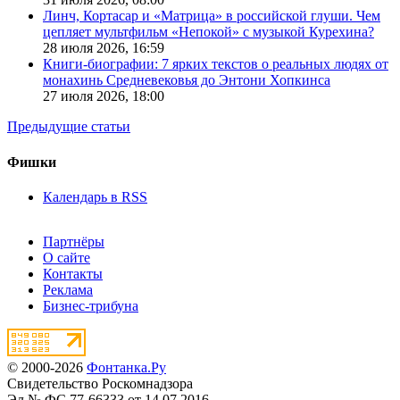
Линч, Кортасар и «Матрица» в российской глуши. Чем
цепляет мультфильм «Непокой» с музыкой Курехина?
28 июля 2026,
16:59
Книги-биографии: 7 ярких текстов о реальных людях от
монахинь Средневековья до Энтони Хопкинса
27 июля 2026,
18:00
Предыдущие статьи
Фишки
Календарь в RSS
Партнёры
О сайте
Контакты
Реклама
Бизнес-трибуна
© 2000-2026
Фонтанка.Ру
Свидетельство Роскомнадзора
Эл № ФС 77-66333 от 14.07.2016