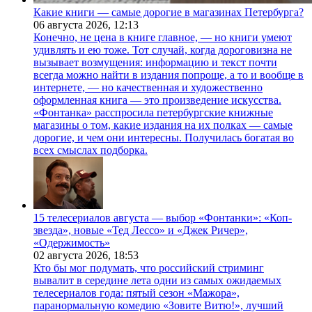
Какие книги — самые дорогие в магазинах Петербурга?
06 августа 2026,
12:13
Конечно, не цена в книге главное, — но книги умеют
удивлять и ею тоже. Тот случай, когда дороговизна не
вызывает возмущения: информацию и текст почти
всегда можно найти в издания попроще, а то и вообще в
интернете, — но качественная и художественно
оформленная книга — это произведение искусства.
«Фонтанка» расспросила петербургские книжные
магазины о том, какие издания на их полках — самые
дорогие, и чем они интересны. Получилась богатая во
всех смыслах подборка.
15 телесериалов августа — выбор «Фонтанки»: «Коп-
звезда», новые «Тед Лессо» и «Джек Ричер»,
«Одержимость»
02 августа 2026,
18:53
Кто бы мог подумать, что российский стриминг
вывалит в середине лета одни из самых ожидаемых
телесериалов года: пятый сезон «Мажора»,
паранормальную комедию «Зовите Витю!», лучший