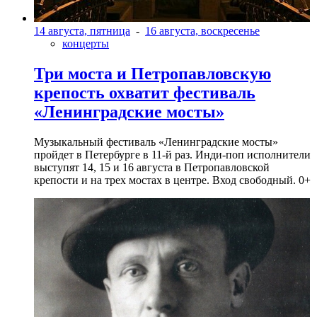
14 августа, пятница
-
16 августа, воскресенье
концерты
Три моста и Петропавловскую
крепость охватит фестиваль
«Ленинградские мосты»
Музыкальный фестиваль «Ленинградские мосты»
пройдет в Петербурге в 11-й раз. Инди-поп исполнители
выступят 14, 15 и 16 августа в Петропавловской
крепости и на трех мостах в центре. Вход свободный. 0+