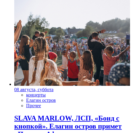
08 августа, суббота
концерты
Елагин остров
Прочее
SLAVA MARLOW, ЛСП, «Бонд с
кнопкой». Елагин остров примет