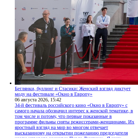
Беглянки, буллинг и Стасики: Женский взгляд диктует
моду на фестивале «Окно в Европу»
06 августа 2026,
15:42
34-й фестиваль российского кино «Окно в Европу» с
самого начала обозначил интерес к женской тематике, в
том числе и потому, что первые показанные в
программе фильмы сняты режиссерами-женщинами. Их
яростный взгляд на мир во многом отвечает
высказанному на открытии пожеланию председателя