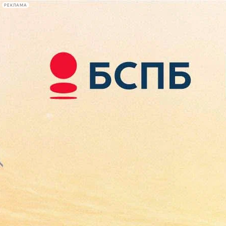
РЕКЛАМА
Афиша Plus
#телегид
Фонтанка.ру
Сегодня:
2026.08.08
23:29
Афиша Plus
кино
спектакли
выставки
концерты
лекции
книги
афиша плюс
новости
+