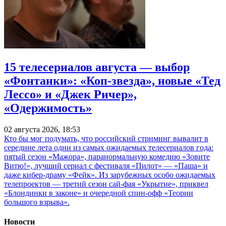
15 телесериалов августа — выбор
«Фонтанки»: «Коп-звезда», новые «Тед
Лессо» и «Джек Ричер»,
«Одержимость»
02 августа 2026, 18:53
Кто бы мог подумать, что российский стриминг вывалит в
середине лета одни из самых ожидаемых телесериалов года:
пятый сезон «Мажора», паранормальную комедию «Зовите
Витю!», лучший сериал с фестиваля «Пилот» — «Паша» и
даже кибер-драму «Фейк». Из зарубежных особо ожидаемых
телепроектов — третий сезон сай-фая «Укрытие», приквел
«Блондинки в законе» и очередной спин-офф «Теории
большого взрыва».
Новости