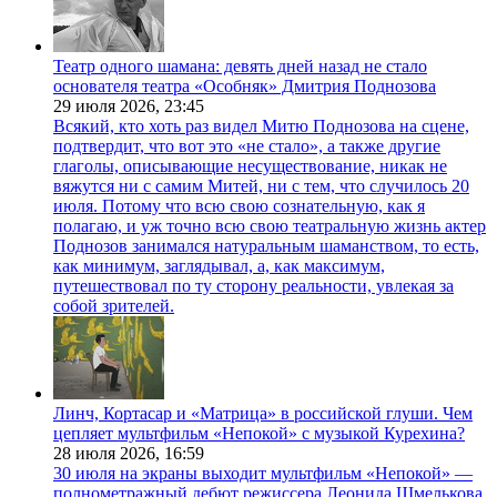
Театр одного шамана: девять дней назад не стало
основателя театра «Особняк» Дмитрия Поднозова
29 июля 2026,
23:45
Всякий, кто хоть раз видел Митю Поднозова на сцене,
подтвердит, что вот это «не стало», а также другие
глаголы, описывающие несуществование, никак не
вяжутся ни с самим Митей, ни с тем, что случилось 20
июля. Потому что всю свою сознательную, как я
полагаю, и уж точно всю свою театральную жизнь актер
Поднозов занимался натуральным шаманством, то есть,
как минимум, заглядывал, а, как максимум,
путешествовал по ту сторону реальности, увлекая за
собой зрителей.
Линч, Кортасар и «Матрица» в российской глуши. Чем
цепляет мультфильм «Непокой» с музыкой Курехина?
28 июля 2026,
16:59
30 июля на экраны выходит мультфильм «Непокой» —
полнометражный дебют режиссера Леонида Шмелькова.