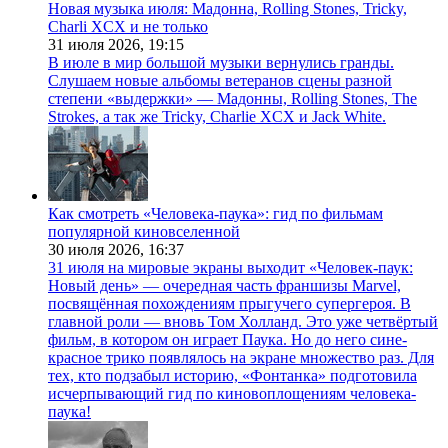
Новая музыка июля: Мадонна, Rolling Stones, Tricky,
Charli XCX и не только
31 июля 2026,
19:15
В июле в мир большой музыки вернулись гранды.
Слушаем новые альбомы ветеранов сцены разной
степени «выдержки» — Мадонны, Rolling Stones, The
Strokes, а так же Tricky, Charlie XCX и Jack White.
Как смотреть «Человека-паука»: гид по фильмам
популярной киновселенной
30 июля 2026,
16:37
31 июля на мировые экраны выходит «Человек-паук:
Новый день» — очередная часть франшизы Marvel,
посвящённая похождениям прыгучего супергероя. В
главной роли — вновь Том Холланд. Это уже четвёртый
фильм, в котором он играет Паука. Но до него сине-
красное трико появлялось на экране множество раз. Для
тех, кто подзабыл историю, «Фонтанка» подготовила
исчерпывающий гид по киновоплощениям человека-
паука!