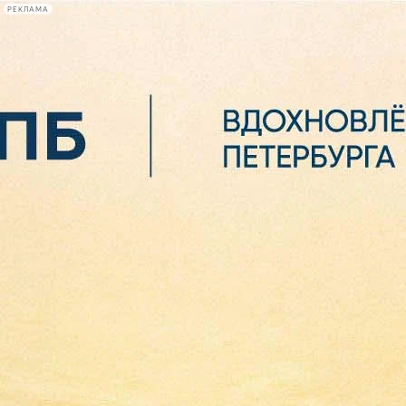
РЕКЛАМА
Афиша Plus
#телегид
Фонтанка.ру
Сегодня:
2026.08.06
05:36
Афиша Plus
кино
спектакли
выставки
концерты
лекции
книги
афиша плюс
новости
+