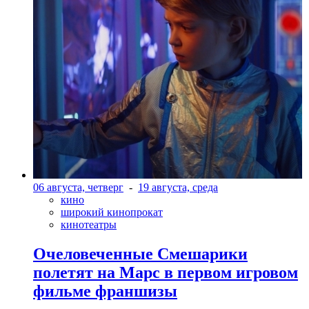
06 августа, четверг
-
19 августа, среда
кино
широкий кинопрокат
кинотеатры
Очеловеченные Смешарики
полетят на Марс в первом игровом
фильме франшизы