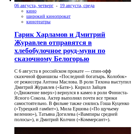
06 августа, четверг
-
19 августа, среда
кино
широкий кинопрокат
кинотеатры
Гарик Харламов и Дмитрий
Журавлев отправятся в
хлебобулочное роуд-муви по
сказочному Белогорью
С 6 августа в российском прокате — спин-офф
сказочной франшизы «Последний богатырь. Колобок»
от режиссера Антона Маслова. В роли Тихона выступил
Дмитрий Журавлев («Батя»). Кирилл Зайцев
(«Движение вверх») вернулся в камео в роли Финиста-
Ясного Сокола. Актер выполнял почти все трюки
самостоятельно. В фильме также снялись Гоша Куценко
(«Турецкий гамбит»), Мила Ершова («По щучьему
велению»), Татьяна Догилева («Вампиры средней
полосы»), и Дмитрий Колчин («Коммерсант»).