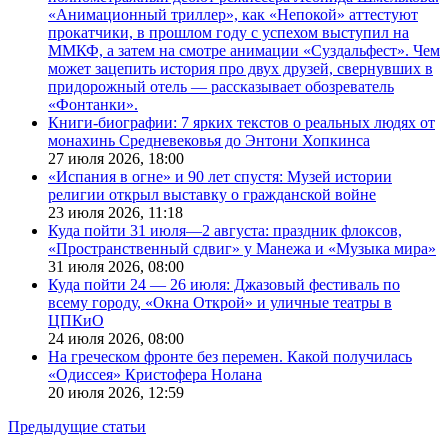
«Анимационный триллер», как «Непокой» аттестуют
прокатчики, в прошлом году с успехом выступил на
ММКФ, а затем на смотре анимации «Суздальфест». Чем
может зацепить история про двух друзей, свернувших в
придорожный отель — рассказывает обозреватель
«Фонтанки».
Книги-биографии: 7 ярких текстов о реальных людях от
монахинь Средневековья до Энтони Хопкинса
27 июля 2026,
18:00
«Испания в огне» и 90 лет спустя: Музей истории
религии открыл выставку о гражданской войне
23 июля 2026,
11:18
Куда пойти 31 июля—2 августа: праздник флоксов,
«Пространственный сдвиг» у Манежа и «Музыка мира»
31 июля 2026,
08:00
Куда пойти 24 — 26 июля: Джазовый фестиваль по
всему городу, «Окна Открой» и уличные театры в
ЦПКиО
24 июля 2026,
08:00
На греческом фронте без перемен. Какой получилась
«Одиссея» Кристофера Нолана
20 июля 2026,
12:59
Предыдущие статьи