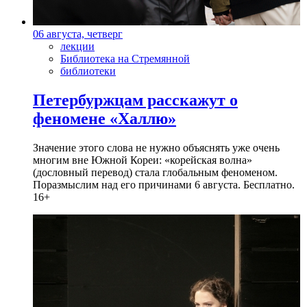
06 августа, четверг
лекции
Библиотека на Стремянной
библиотеки
Петербуржцам расскажут о
феномене «Халлю»
Значение этого слова не нужно объяснять уже очень
многим вне Южной Кореи: «корейская волна»
(дословный перевод) стала глобальным феноменом.
Поразмыслим над его причинами 6 августа. Бесплатно.
16+