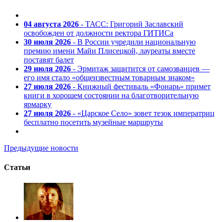
04 августа 2026
- ТАСС: Григорий Заславский
освобожден от должности ректора ГИТИСа
30 июля 2026
- В России учредили национальную
премию имени Майи Плисецкой, лауреаты вместе
поставят балет
29 июля 2026
- Эрмитаж защитится от самозванцев —
его имя стало «общеизвестным товарным знаком»
27 июля 2026
- Книжный фестиваль «Фонарь» примет
книги в хорошем состоянии на благотворительную
ярмарку
27 июля 2026
- «Царское Село» зовет тезок императриц
бесплатно посетить музейные маршруты
Предыдущие новости
Статьи