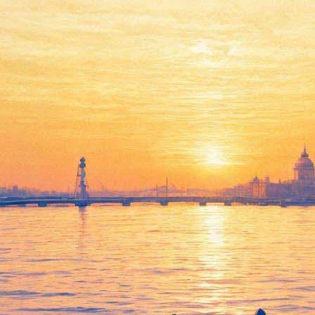
Выставка израильского
фотографа Зива Корена «Tel
Aviv Moments»