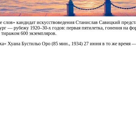
ке слов» кандидат искусствоведения Станислав Савицкий предс
г — рубежу 1920–30-х годов: первая пятилетка, гонения на фо
 тиражом 600 экземпляров.
ха» Хуана Бустильо Оро (85 мин., 1934) 27 июня в то же время —