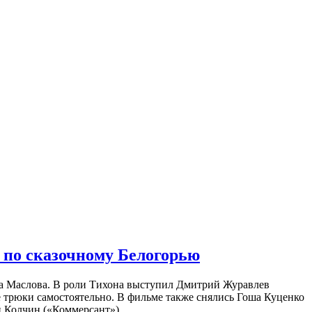
 по сказочному Белогорью
на Маслова. В роли Тихона выступил Дмитрий Журавлев
е трюки самостоятельно. В фильме также снялись Гоша Куценко
 Колчин («Коммерсант»).