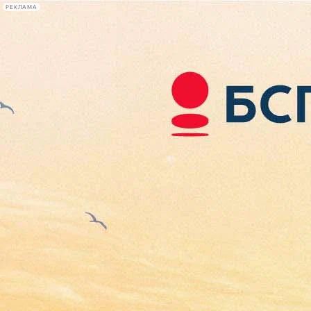
РЕКЛАМА
Афиша Plus
#телегид
Фонтанка.ру
Сегодня:
2026.08.06
05:44
Афиша Plus
кино
спектакли
выставки
концерты
лекции
книги
афиша плюс
новости
+