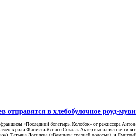
 отправятся в хлебобулочное роуд-муви
й франшизы «Последний богатырь. Колобок» от режиссера Анто
 камео в роли Финиста-Ясного Сокола. Актер выполнял почти вс
ю»), Татьяна Догилева («Вампиры средней полосы»), и Дмитрий