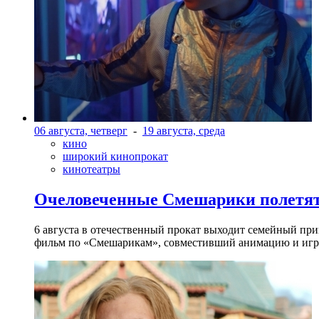
06 августа, четверг
-
19 августа, среда
кино
широкий кинопрокат
кинотеатры
Очеловеченные Смешарики полетят
6 августа в отечественный прокат выходит семейный п
фильм по «Смешарикам», совместивший анимацию и игр