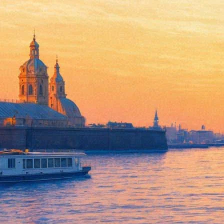
Станислав Савицкий предста
20 июня 2013, четверг
,
19.30
Версия для печати
Все книги
Все лекции
Порядок слов
Все книжные магазины