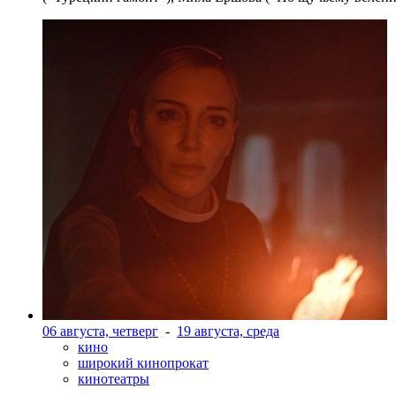
06 августа, четверг
-
19 августа, среда
кино
широкий кинопрокат
кинотеатры