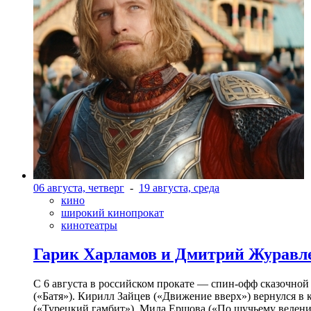
06 августа, четверг
-
19 августа, среда
кино
широкий кинопрокат
кинотеатры
Гарик Харламов и Дмитрий Журавлев
С 6 августа в российском прокате — спин-офф сказочно
(«Батя»). Кирилл Зайцев («Движение вверх») вернулся в
(«Турецкий гамбит»), Мила Ершова («По щучьему велени