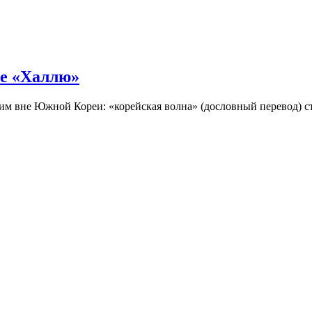
не «Халлю»
огим вне Южной Кореи: «корейская волна» (дословный перевод)