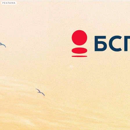
РЕКЛАМА
Афиша Plus
#телегид
Фонтанка.ру
Сегодня:
2026.08.07
07:09
Афиша Plus
кино
спектакли
выставки
концерты
лекции
книги
афиша плюс
новости
+