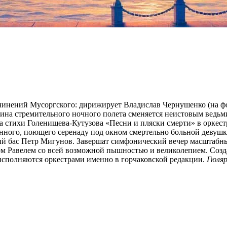
чинений Мусоргского: дирижирует Владислав Чернушенко (на фо
тина стремительного ночного полета сменяется неистовым ведь
стихи Голенищева-Кутузова «Песни и пляски смерти» в оркестр
нного, поющего серенаду под окном смертельно больной девушк
ий бас Петр Мигунов. Завершат симфонический вечер масштабн
м Равелем со всей возможной пышностью и великолепием. Создан
 исполняются оркестрами именно в горчаковской редакции.
Гюляр