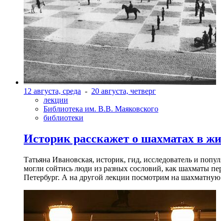
12 августа, среда
-
20 августа, четверг
лекции
Библиотека им. В.В. Маяковского
библиотеки
Историк расскажет о шахматах в ж
Татьяна Ивановская, историк, гид, исследователь и попу
могли сойтись люди из разных сословий, как шахматы пер
Петербург. А на другой лекции посмотрим на шахматную 