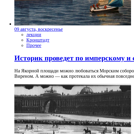
09 августа, воскресенье
лекции
Кронштадт
Прочее
Историк проведет по имперскому и
На Якорной площади можно любоваться Морским собором 
Виреном. А можно — как протекала их обычная повседнев