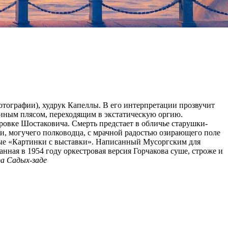
тографии), худрук Капеллы. В его интерпретации прозвучит
миным плясом, переходящим в экстатическую оргию.
овке Шостаковича. Смерть предстает в обличье старушки-
и, могучего полководца, с мрачной радостью озирающего поле
ые «Картинки с выставки». Написанный Мусоргским для
ная в 1954 году оркестровая версия Горчакова суше, строже и
а Садых-заде