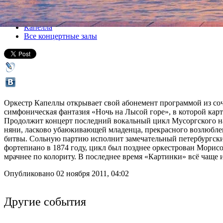
Все концерты
Капелла
Все концертные залы
Оркестр Капеллы открывает свой абонемент программой из со
симфоническая фантазия «Ночь на Лысой горе», в которой кар
Продолжит концерт последний вокальный цикл Мусоргского на 
няни, ласково убаюкивающей младенца, прекрасного возлюбле
битвы. Сольную партию исполнит замечательный петербургск
фортепиано в 1874 году, цикл был позднее оркестрован Морисо
мрачнее по колориту. В последнее время «Картинки» всё чаще
Опубликовано 02 ноября 2011, 04:02
Другие события