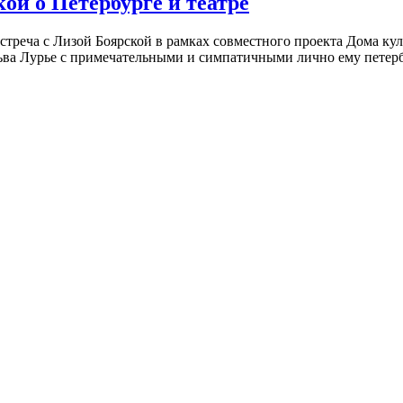
ой о Петербурге и театре
встреча с Лизой Боярской в рамках совместного проекта Дома к
ьва Лурье с примечательными и симпатичными лично ему петербу