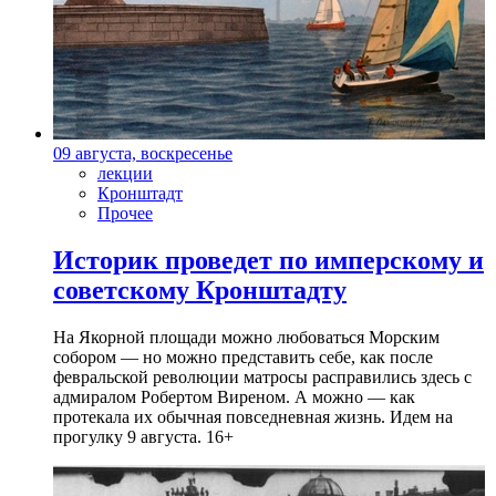
09 августа, воскресенье
лекции
Кронштадт
Прочее
Историк проведет по имперскому и
советскому Кронштадту
На Якорной площади можно любоваться Морским
собором — но можно представить себе, как после
февральской революции матросы расправились здесь с
адмиралом Робертом Виреном. А можно — как
протекала их обычная повседневная жизнь. Идем на
прогулку 9 августа. 16+