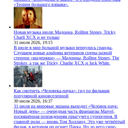
«Теории большого взрыва».
Новая музыка июля: Мадонна, Rolling Stones, Tricky,
Charli XCX и не только
31 июля 2026,
19:15
В июле в мир большой музыки вернулись гранды.
Слушаем новые альбомы ветеранов сцены разной
степени «выдержки» — Мадонны, Rolling Stones, The
Strokes, а так же Tricky, Charlie XCX и Jack White.
Как смотреть «Человека-паука»: гид по фильмам
популярной киновселенной
30 июля 2026,
16:37
31 июля на мировые экраны выходит «Человек-паук:
Новый день» — очередная часть франшизы Marvel,
посвящённая похождениям прыгучего супергероя. В
главной роли — вновь Том Холланд. Это уже четвёртый
фильм, в котором он играет Паука. Но до него сине-