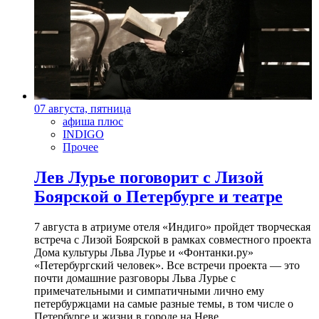
07 августа, пятница
афиша плюс
INDIGO
Прочее
Лев Лурье поговорит с Лизой
Боярской о Петербурге и театре
7 августа в атриуме отеля «Индиго» пройдет творческая
встреча с Лизой Боярской в рамках совместного проекта
Дома культуры Льва Лурье и «Фонтанки.ру»
«Петербургский человек». Все встречи проекта — это
почти домашние разговоры Льва Лурье с
примечательными и симпатичными лично ему
петербуржцами на самые разные темы, в том числе о
Петербурге и жизни в городе на Неве.