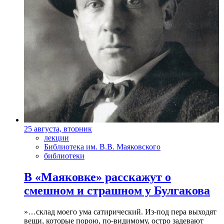
25 августа, вторник
лекции
Библиотека им. В.В. Маяковского
библиотеки
В «Маяковке» расскажут о
смешном и страшном у Булгакова
»…склад моего ума сатирический. Из-под пера выходят
вещи, которые порою, по-видимому, остро задевают