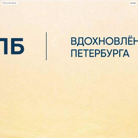
РЕКЛАМА
Афиша Plus
#телегид
Фонтанка.ру
Сегодня:
2026.08.07
06:32
Афиша Plus
кино
спектакли
выставки
концерты
лекции
книги
афиша плюс
новости
+