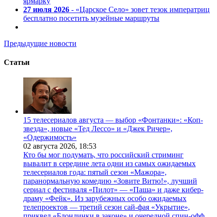
ярмарку
27 июля 2026
- «Царское Село» зовет тезок императриц
бесплатно посетить музейные маршруты
Предыдущие новости
Статьи
15 телесериалов августа — выбор «Фонтанки»: «Коп-
звезда», новые «Тед Лессо» и «Джек Ричер»,
«Одержимость»
02 августа 2026,
18:53
Кто бы мог подумать, что российский стриминг
вывалит в середине лета одни из самых ожидаемых
телесериалов года: пятый сезон «Мажора»,
паранормальную комедию «Зовите Витю!», лучший
сериал с фестиваля «Пилот» — «Паша» и даже кибер-
драму «Фейк». Из зарубежных особо ожидаемых
телепроектов — третий сезон сай-фая «Укрытие»,
приквел «Блондинки в законе» и очередной спин-офф