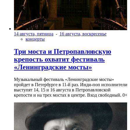
14 августа, пятница
-
16 августа, воскресенье
концерты
Три моста и Петропавловскую
крепость охватит фестиваль
«Ленинградские мосты»
Музыкальный фестиваль «Ленинградские мосты»
пройдет в Петербурге в 11-й раз. Инди-поп исполнители
выступят 14, 15 и 16 августа в Петропавловской
крепости и на трех мостах в центре. Вход свободный. 0+