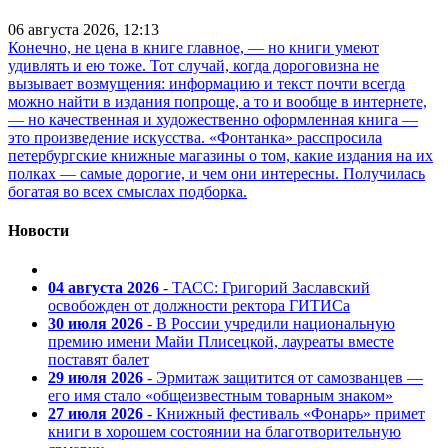
06 августа 2026, 12:13
Конечно, не цена в книге главное, — но книги умеют
удивлять и ею тоже. Тот случай, когда дороговизна не
вызывает возмущения: информацию и текст почти всегда
можно найти в издания попроще, а то и вообще в интернете,
— но качественная и художественно оформленная книга —
это произведение искусства. «Фонтанка» расспросила
петербургские книжные магазины о том, какие издания на их
полках — самые дорогие, и чем они интересны. Получилась
богатая во всех смыслах подборка.
Новости
04 августа 2026
- ТАСС: Григорий Заславский
освобожден от должности ректора ГИТИСа
30 июля 2026
- В России учредили национальную
премию имени Майи Плисецкой, лауреаты вместе
поставят балет
29 июля 2026
- Эрмитаж защитится от самозванцев —
его имя стало «общеизвестным товарным знаком»
27 июля 2026
- Книжный фестиваль «Фонарь» примет
книги в хорошем состоянии на благотворительную