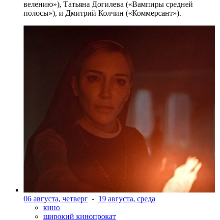
велению»), Татьяна Догилева («Вампиры средней
полосы»), и Дмитрий Колчин («Коммерсант»).
06 августа, четверг
-
19 августа, среда
кино
широкий кинопрокат