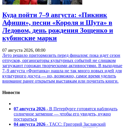
Куда пойти 7–9 августа: «Пикник
Афиши», песни «Короля и Шута» в
Ледовом, день рождения Зощенко и
кубинские марки
07 августа 2026, 08:00
Лето решило притормозить перед финалом: пока идет сезон
отпусков, организаторы культурных событий не слишком
загружают горожан творческими активностями. В выходные
7–9 августа «Фонтанка» нашла не так много новых идей для
культурного досуга — но, возможно, самое время уделить
внимание ранее открытым выставкам или почитать книги.
Новости
07 августа 2026
- В Петербурге готовятся наблюдать
солнечное затмение — чтобы его увидеть, нужно
постараться
04 августа 2026
- ТАСС: Григорий Заславский