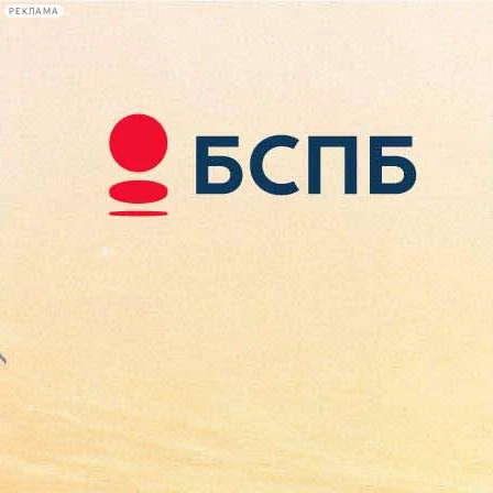
РЕКЛАМА
Афиша Plus
#телегид
Фонтанка.ру
Сегодня:
2026.08.09
06:05
Афиша Plus
кино
спектакли
выставки
концерты
лекции
книги
афиша плюс
новости
+