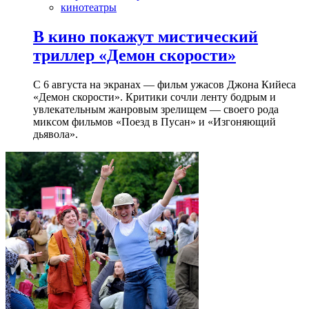
кинотеатры
В кино покажут мистический
триллер «Демон скорости»
С 6 августа на экранах — фильм ужасов Джона Кийеса
«Демон скорости». Критики сочли ленту бодрым и
увлекательным жанровым зрелищeм — своего рода
миксом фильмов «Поезд в Пусан» и «Изгоняющий
дьявола».