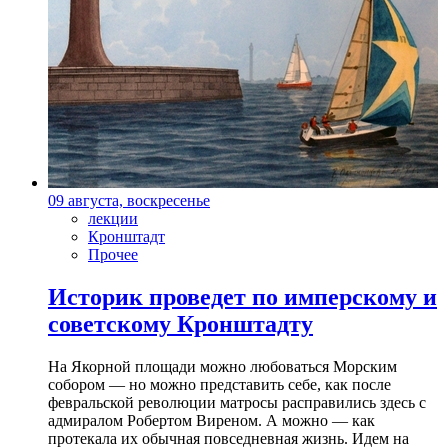
09 августа, воскресенье
лекции
Кронштадт
Прочее
Историк проведет по имперскому и
советскому Кронштадту
На Якорной площади можно любоваться Морским
собором — но можно представить себе, как после
февральской революции матросы расправились здесь с
адмиралом Робертом Виреном. А можно — как
протекала их обычная повседневная жизнь. Идем на