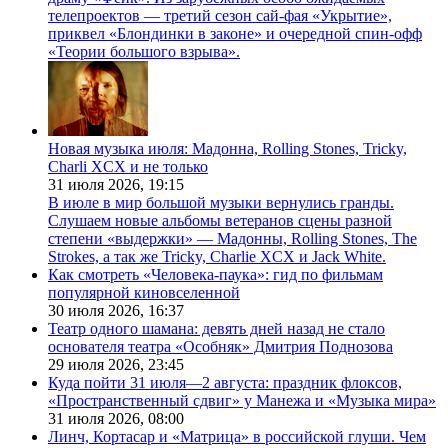
телепроектов — третий сезон сай-фая «Укрытие»,
приквел «Блондинки в законе» и очередной спин-офф
«Теории большого взрыва».
Новая музыка июля: Мадонна, Rolling Stones, Tricky,
Charli XCX и не только
31 июля 2026,
19:15
В июле в мир большой музыки вернулись гранды.
Слушаем новые альбомы ветеранов сцены разной
степени «выдержки» — Мадонны, Rolling Stones, The
Strokes, а так же Tricky, Charlie XCX и Jack White.
Как смотреть «Человека-паука»: гид по фильмам
популярной киновселенной
30 июля 2026,
16:37
Театр одного шамана: девять дней назад не стало
основателя театра «Особняк» Дмитрия Поднозова
29 июля 2026,
23:45
Куда пойти 31 июля—2 августа: праздник флоксов,
«Пространственный сдвиг» у Манежа и «Музыка мира»
31 июля 2026,
08:00
Линч, Кортасар и «Матрица» в российской глуши. Чем