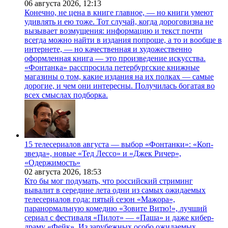
06 августа 2026,
12:13
Конечно, не цена в книге главное, — но книги умеют
удивлять и ею тоже. Тот случай, когда дороговизна не
вызывает возмущения: информацию и текст почти
всегда можно найти в издания попроще, а то и вообще в
интернете, — но качественная и художественно
оформленная книга — это произведение искусства.
«Фонтанка» расспросила петербургские книжные
магазины о том, какие издания на их полках — самые
дорогие, и чем они интересны. Получилась богатая во
всех смыслах подборка.
15 телесериалов августа — выбор «Фонтанки»: «Коп-
звезда», новые «Тед Лессо» и «Джек Ричер»,
«Одержимость»
02 августа 2026,
18:53
Кто бы мог подумать, что российский стриминг
вывалит в середине лета одни из самых ожидаемых
телесериалов года: пятый сезон «Мажора»,
паранормальную комедию «Зовите Витю!», лучший
сериал с фестиваля «Пилот» — «Паша» и даже кибер-
драму «Фейк». Из зарубежных особо ожидаемых