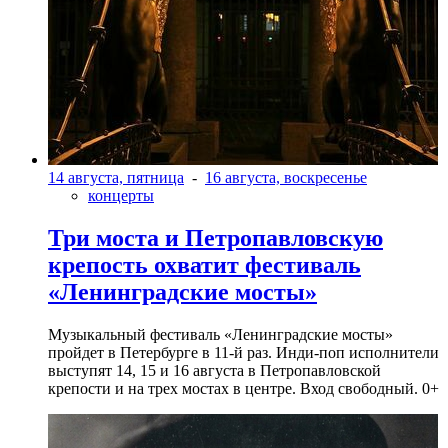
14 августа, пятница
-
16 августа, воскресенье
концерты
Три моста и Петропавловскую
крепость охватит фестиваль
«Ленинградские мосты»
Музыкальный фестиваль «Ленинградские мосты»
пройдет в Петербурге в 11-й раз. Инди-поп исполнители
выступят 14, 15 и 16 августа в Петропавловской
крепости и на трех мостах в центре. Вход свободный. 0+