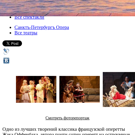
14 июня 2013, пятница
,
19.00
Версия для печати
Все спектакли
Санктъ-Петербургъ Опера
Все театры
Смотреть фоторепортаж
Одно из лучших творений классика французской оперетты
Жака Оффенбаха, автора почти сотни оперетт на остроумные