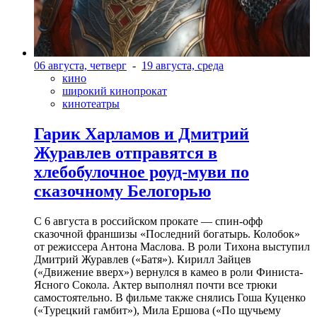
06 августа, четверг
-
19 августа, среда
кино
широкий кинопрокат
кинотеатры
Гарик Харламов и Дмитрий
Журавлев отправятся в
хлебобулочное роуд-муви по
сказочному Белогорью
С 6 августа в российском прокате — спин-офф
сказочной франшизы «Последний богатырь. Колобок»
от режиссера Антона Маслова. В роли Тихона выступил
Дмитрий Журавлев («Батя»). Кирилл Зайцев
(«Движение вверх») вернулся в камео в роли Финиста-
Ясного Сокола. Актер выполнял почти все трюки
самостоятельно. В фильме также снялись Гоша Куценко
(«Турецкий гамбит»), Мила Ершова («По щучьему