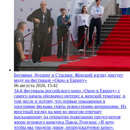
Беглянки, буллинг и Стасики: Женский взгляд диктует
моду на фестивале «Окно в Европу»
06 августа 2026,
15:42
34-й фестиваль российского кино «Окно в Европу» с
самого начала обозначил интерес к женской тематике, в
том числе и потому, что первые показанные в
программе фильмы сняты режиссерами-женщинами. Их
яростный взгляд на мир во многом отвечает
высказанному на открытии пожеланию председателя
жюри игрового конкурса Павла Лунгина: «Я хочу,
чтобы мы увидели дикое, непредсказуемое кино».