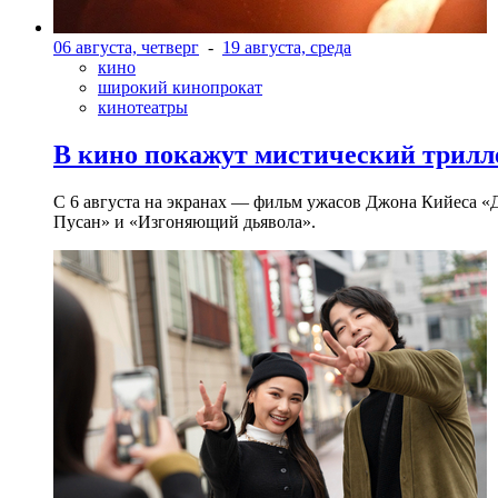
06 августа, четверг
-
19 августа, среда
кино
широкий кинопрокат
кинотеатры
В кино покажут мистический трилл
С 6 августа на экранах — фильм ужасов Джона Кийеса «
Пусан» и «Изгоняющий дьявола».