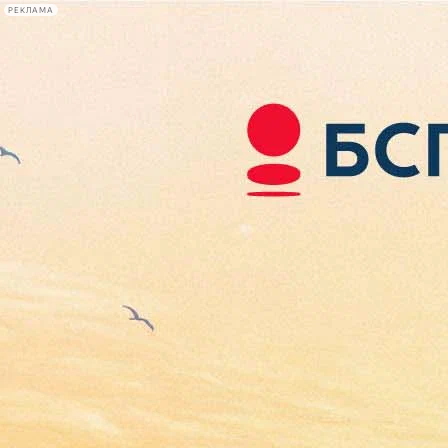
РЕКЛАМА
Афиша Plus
#телегид
Фонтанка.ру
Сегодня:
2026.08.06
13:47
Афиша Plus
кино
спектакли
выставки
концерты
лекции
книги
афиша плюс
новости
+