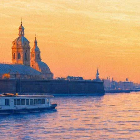
Тетралогия Рихарда Вагнера 
11 июня 2013, вторник
,
20.00
Версия для печати