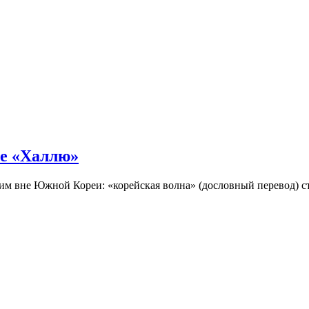
не «Халлю»
огим вне Южной Кореи: «корейская волна» (дословный перевод)