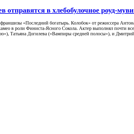
 отправятся в хлебобулочное роуд-муви
й франшизы «Последний богатырь. Колобок» от режиссера Анто
 камео в роли Финиста-Ясного Сокола. Актер выполнял почти вс
ю»), Татьяна Догилева («Вампиры средней полосы»), и Дмитрий