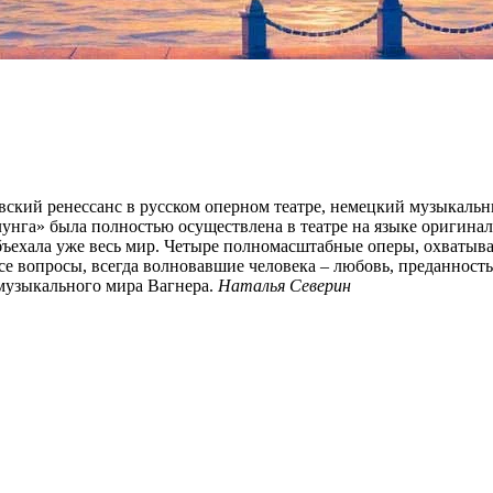
ский ренессанс в русском оперном театре, немецкий музыкальны
нга» была полностью осуществлена в театре на языке оригинала
 объехала уже весь мир. Четыре полномасштабные оперы, охваты
вопросы, всегда волновавшие человека – любовь, преданность, п
 музыкального мира Вагнера.
Наталья Северин