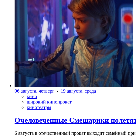
06 августа, четверг
-
19 августа, среда
кино
широкий кинопрокат
кинотеатры
Очеловеченные Смешарики полетят
6 августа в отечественный прокат выходит семейный п