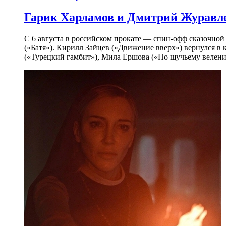
Гарик Харламов и Дмитрий Журавлев
С 6 августа в российском прокате — спин-офф сказочно
(«Батя»). Кирилл Зайцев («Движение вверх») вернулся в
(«Турецкий гамбит»), Мила Ершова («По щучьему велени