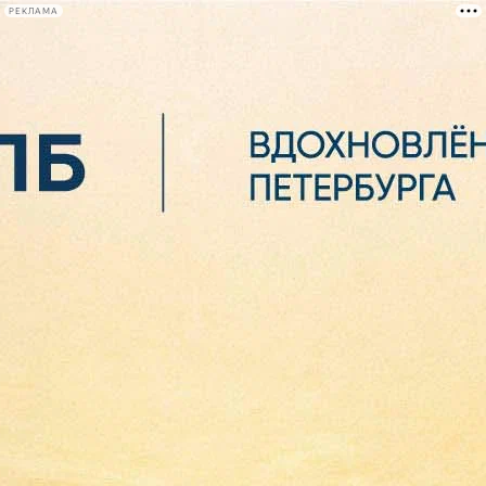
РЕКЛАМА
Афиша Plus
#телегид
Фонтанка.ру
Сегодня:
2026.08.06
16:27
Афиша Plus
кино
спектакли
выставки
концерты
лекции
книги
афиша плюс
новости
+