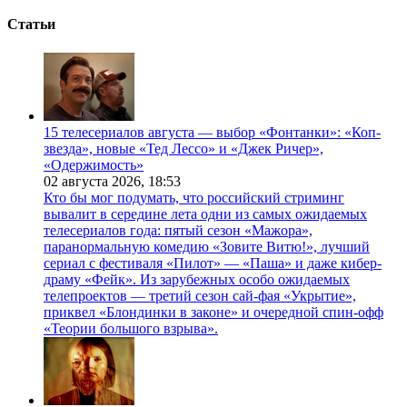
Статьи
15 телесериалов августа — выбор «Фонтанки»: «Коп-
звезда», новые «Тед Лессо» и «Джек Ричер»,
«Одержимость»
02 августа 2026,
18:53
Кто бы мог подумать, что российский стриминг
вывалит в середине лета одни из самых ожидаемых
телесериалов года: пятый сезон «Мажора»,
паранормальную комедию «Зовите Витю!», лучший
сериал с фестиваля «Пилот» — «Паша» и даже кибер-
драму «Фейк». Из зарубежных особо ожидаемых
телепроектов — третий сезон сай-фая «Укрытие»,
приквел «Блондинки в законе» и очередной спин-офф
«Теории большого взрыва».