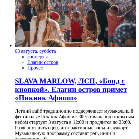
08 августа, суббота
концерты
Елагин остров
Прочее
SLAVA MARLOW, ЛСП, «Бонд с
кнопкой». Елагин остров примет
«Пикник Афиши»
Летний вайб традиционно поддерживает музыкальный
фестиваль «Пикник Афиши». Фестиваль под открытым
небом стартует 8 августа в 12:00 и продлится до 23:00.
Развернут пять сцен, интерактивные зоны и фудкорт.
Музыкальную программу составят рэп, инди и
электроника. 0+