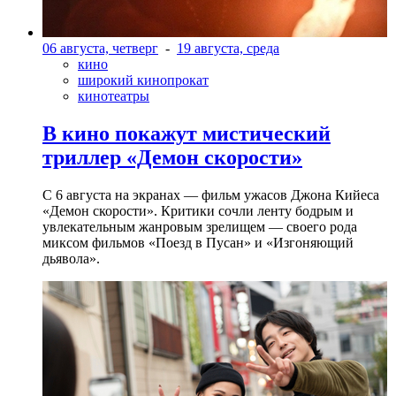
06 августа, четверг
-
19 августа, среда
кино
широкий кинопрокат
кинотеатры
В кино покажут мистический
триллер «Демон скорости»
С 6 августа на экранах — фильм ужасов Джона Кийеса
«Демон скорости». Критики сочли ленту бодрым и
увлекательным жанровым зрелищeм — своего рода
миксом фильмов «Поезд в Пусан» и «Изгоняющий
дьявола».