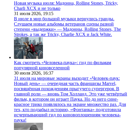
Новая музыка июля: Мадонна, Rolling Stones, Tricky,
Charli XCX и не только
31 июля 2026,
19:15
В июле в мир большой музыки вернулись гранды.
Слушаем новые альбомы ветеранов сцены разной
степени «выдержки» — Мадонны, Rolling Stones, The
Strokes, а так же Tricky, Charlie XCX и Jack White.
Как смотреть «Человека-паука»: гид по фильмам
популярной киновселенной
30 июля 2026,
16:37
31 июля на мировые экраны выходит «Человек-паук:
Новый день» — очередная часть франшизы Marvel,
посвящённая похождениям прыгучего супергероя. В
главной роли — вновь Том Холланд. Это уже четвёртый
фильм, в котором он играет Паука. Но до него сине-
красное трико появлялось на экране множество раз. Для
тех, кто подзабыл историю, «Фонтанка» подготовила
исчерпывающий гид по киновоплощениям человека-
паука!