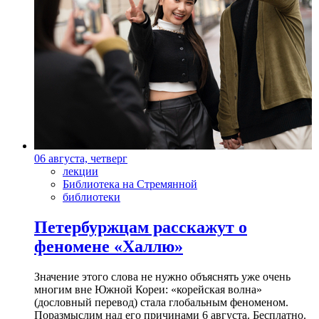
06 августа, четверг
лекции
Библиотека на Стремянной
библиотеки
Петербуржцам расскажут о
феномене «Халлю»
Значение этого слова не нужно объяснять уже очень
многим вне Южной Кореи: «корейская волна»
(дословный перевод) стала глобальным феноменом.
Поразмыслим над его причинами 6 августа. Бесплатно.