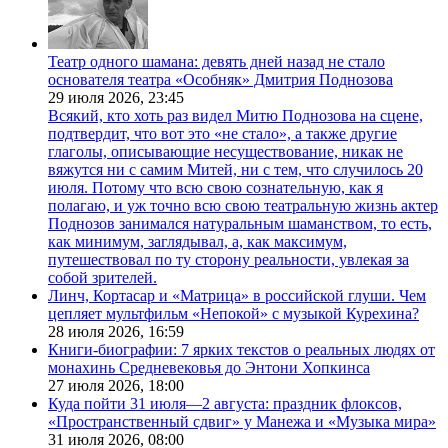
Театр одного шамана: девять дней назад не стало
основателя театра «Особняк» Дмитрия Поднозова
29 июля 2026,
23:45
Всякий, кто хоть раз видел Митю Поднозова на сцене,
подтвердит, что вот это «не стало», а также другие
глаголы, описывающие несуществование, никак не
вяжутся ни с самим Митей, ни с тем, что случилось 20
июля. Потому что всю свою сознательную, как я
полагаю, и уж точно всю свою театральную жизнь актер
Поднозов занимался натуральным шаманством, то есть,
как минимум, заглядывал, а, как максимум,
путешествовал по ту сторону реальности, увлекая за
собой зрителей.
Линч, Кортасар и «Матрица» в российской глуши. Чем
цепляет мультфильм «Непокой» с музыкой Курехина?
28 июля 2026,
16:59
Книги-биографии: 7 ярких текстов о реальных людях от
монахинь Средневековья до Энтони Хопкинса
27 июля 2026,
18:00
Куда пойти 31 июля—2 августа: праздник флоксов,
«Пространственный сдвиг» у Манежа и «Музыка мира»
31 июля 2026,
08:00