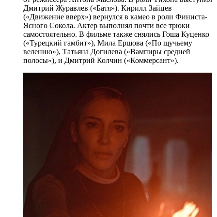
Дмитрий Журавлев («Батя»). Кирилл Зайцев
(«Движение вверх») вернулся в камео в роли Финиста-
Ясного Сокола. Актер выполнял почти все трюки
самостоятельно. В фильме также снялись Гоша Куценко
(«Турецкий гамбит»), Мила Ершова («По щучьему
велению»), Татьяна Догилева («Вампиры средней
полосы»), и Дмитрий Колчин («Коммерсант»).