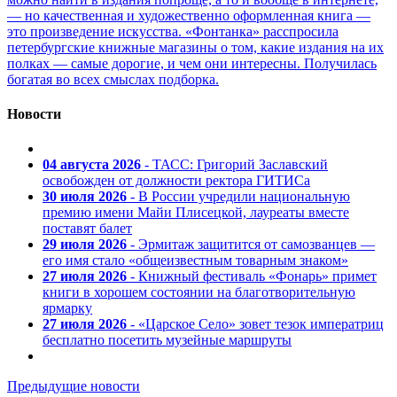
— но качественная и художественно оформленная книга —
это произведение искусства. «Фонтанка» расспросила
петербургские книжные магазины о том, какие издания на их
полках — самые дорогие, и чем они интересны. Получилась
богатая во всех смыслах подборка.
Новости
04 августа 2026
- ТАСС: Григорий Заславский
освобожден от должности ректора ГИТИСа
30 июля 2026
- В России учредили национальную
премию имени Майи Плисецкой, лауреаты вместе
поставят балет
29 июля 2026
- Эрмитаж защитится от самозванцев —
его имя стало «общеизвестным товарным знаком»
27 июля 2026
- Книжный фестиваль «Фонарь» примет
книги в хорошем состоянии на благотворительную
ярмарку
27 июля 2026
- «Царское Село» зовет тезок императриц
бесплатно посетить музейные маршруты
Предыдущие новости