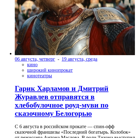
06 августа, четверг
-
19 августа, среда
кино
широкий кинопрокат
кинотеатры
Гарик Харламов и Дмитрий
Журавлев отправятся в
хлебобулочное роуд-муви по
сказочному Белогорью
С 6 августа в российском прокате — спин-офф
сказочной франшизы «Последний богатырь. Колобок»
от режиссера Антона Маслова. В роли Тихона выступил