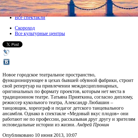
14 июня 2013, пятница
,
20.00
Версия для печати
Все спектакли
Скороход
Все культурные центры
Новое городское театральное пространство,
функционирующее в цехах бывшей обувной фабрики, строит
свой репертуар на привлечении междисциплинарных,
оригинальных по формату проектов, которым нет места в
традиционном театре. Татьяна Прияткина, согласно диплому,
режиссер кукольного театра, Александр Любашин –
танцовщик, хореограф и педагог детского танцевального
ансамбля. Однако в спектакле «Медовый вкус плодов» они
работают не по профессии, рассказывая друг другу и зрителям
исповедальные истории из жизни.
Андрей Пронин
Опубликовано 10 июня 2013, 10:07