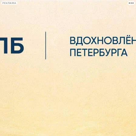
РЕКЛАМА
Афиша Plus
#телегид
Фонтанка.ру
Сегодня:
2026.08.06
08:25
Афиша Plus
кино
спектакли
выставки
концерты
лекции
книги
афиша плюс
новости
+