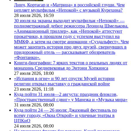
Линч, Кортасар и «Матрица» в российской глуши. Чем
цепляет мультфильм «Непокой» с музыкой Курехина?
28 июля 2026,
16:59
30 июля на экраны выходит мультфильм «Непокой» —
полнометражный дебют режиссера Леонида Шмелькова.
«Анимационный триллер», как «Непокой» аттестуют
прокатчики, в прошлом году с успехом выступил на
ММКФ, а затем на смотре анимации «Суздальфест». Чем
может зацепить история про двух друзей, свернувших в
придорожный отель — рассказывает обозреватель
«Фонтанки».
Книги-биографии: 7 ярких текстов о реальных людях от
монахинь Средневековья до Энтони Хопкинса
27 июля 2026,
18:00
«Испания в огне» и 90 лет спустя: Музей истории
религии открыл выставку о гражданской войне
23 июля 2026,
11:18
Куда пойти 31 июля—2 августа: праздник флоксов,
«Пространственный сдвиг» у Манежа и «Музыка мира»
31 июля 2026,
08:00
Куда пойти 24 — 26 июля: Джазовый фестиваль по
всему городу, «Окна Открой» и уличные театры в
ЦПКиО
24 июля 2026,
08:00