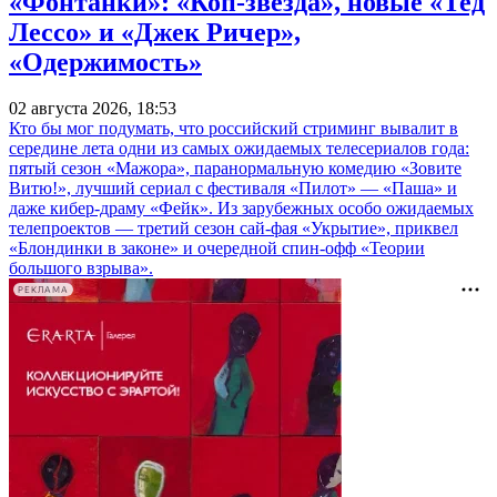
«Фонтанки»: «Коп-звезда», новые «Тед
Лессо» и «Джек Ричер»,
«Одержимость»
02 августа 2026, 18:53
Кто бы мог подумать, что российский стриминг вывалит в
середине лета одни из самых ожидаемых телесериалов года:
пятый сезон «Мажора», паранормальную комедию «Зовите
Витю!», лучший сериал с фестиваля «Пилот» — «Паша» и
даже кибер-драму «Фейк». Из зарубежных особо ожидаемых
телепроектов — третий сезон сай-фая «Укрытие», приквел
«Блондинки в законе» и очередной спин-офф «Теории
большого взрыва».
РЕКЛАМА