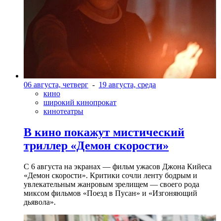
06 августа, четверг
-
19 августа, среда
кино
широкий кинопрокат
кинотеатры
В кино покажут мистический
триллер «Демон скорости»
С 6 августа на экранах — фильм ужасов Джона Кийеса
«Демон скорости». Критики сочли ленту бодрым и
увлекательным жанровым зрелищeм — своего рода
миксом фильмов «Поезд в Пусан» и «Изгоняющий
дьявола».