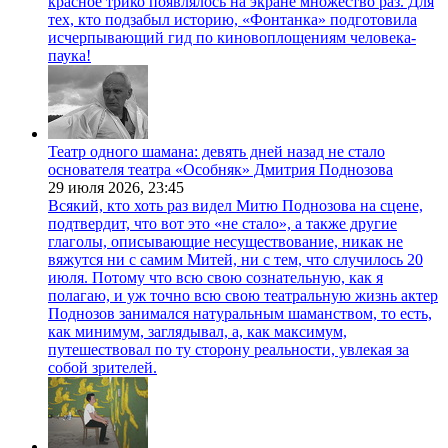
красное трико появлялось на экране множество раз. Для
тех, кто подзабыл историю, «Фонтанка» подготовила
исчерпывающий гид по киновоплощениям человека-
паука!
Театр одного шамана: девять дней назад не стало
основателя театра «Особняк» Дмитрия Поднозова
29 июля 2026,
23:45
Всякий, кто хоть раз видел Митю Поднозова на сцене,
подтвердит, что вот это «не стало», а также другие
глаголы, описывающие несуществование, никак не
вяжутся ни с самим Митей, ни с тем, что случилось 20
июля. Потому что всю свою сознательную, как я
полагаю, и уж точно всю свою театральную жизнь актер
Поднозов занимался натуральным шаманством, то есть,
как минимум, заглядывал, а, как максимум,
путешествовал по ту сторону реальности, увлекая за
собой зрителей.