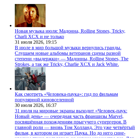
Новая музыка июля: Мадонна, Rolling Stones, Tricky,
Charli XCX и не только
31 июля 2026,
19:15
В июле в мир большой музыки вернулись гранды.
Слушаем новые альбомы ветеранов сцены разной
степени «выдержки» — Мадонны, Rolling Stones, The
Strokes, а так же Tricky, Charlie XCX и Jack White.
Как смотреть «Человека-паука»: гид по фильмам
популярной киновселенной
30 июля 2026,
16:37
31 июля на мировые экраны выходит «Человек-паук:
Новый день» — очередная часть франшизы Marvel,
посвящённая похождениям прыгучего супергероя. В
главной роли — вновь Том Холланд. Это уже четвёртый
фильм, в котором он играет Паука. Но до него сине-