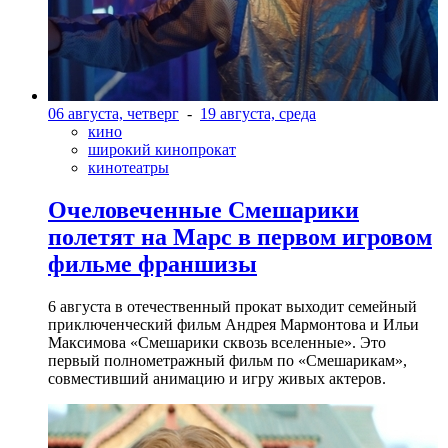
06 августа, четверг
-
19 августа, среда
кино
широкий кинопрокат
кинотеатры
Очеловеченные Смешарики
полетят на Марс в первом игровом
фильме франшизы
6 августа в отечественный прокат выходит семейный
приключенческий фильм Андрея Мармонтова и Ильи
Максимова «Смешарики сквозь вселенные». Это
первый полнометражный фильм по «Смешарикам»,
совместивший анимацию и игру живых актеров.