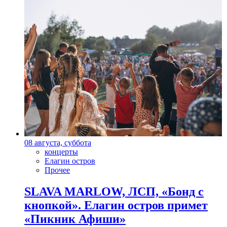
08 августа, суббота
концерты
Елагин остров
Прочее
SLAVA MARLOW, ЛСП, «Бонд с
кнопкой». Елагин остров примет
«Пикник Афиши»