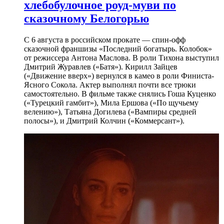
хлебобулочное роуд-муви по
сказочному Белогорью
С 6 августа в российском прокате — спин-офф
сказочной франшизы «Последний богатырь. Колобок»
от режиссера Антона Маслова. В роли Тихона выступил
Дмитрий Журавлев («Батя»). Кирилл Зайцев
(«Движение вверх») вернулся в камео в роли Финиста-
Ясного Сокола. Актер выполнял почти все трюки
самостоятельно. В фильме также снялись Гоша Куценко
(«Турецкий гамбит»), Мила Ершова («По щучьему
велению»), Татьяна Догилева («Вампиры средней
полосы»), и Дмитрий Колчин («Коммерсант»).