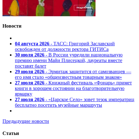
Новости
04 августа 2026
- ТАСС: Григорий Заславский
освобожден от должности ректора ГИТИСа
30 июля 2026
- В России учредили национальную
премию имени Майи Плисецкой, лауреаты вместе
поставят балет
29 июля 2026
- Эрмитаж защитится от самозванцев —
его имя стало «общеизвестным товарным знаком»
27 июля 2026
- Книжный фестиваль «Фонарь» примет
книги в хорошем состоянии на благотворительную
ярмарку
27 июля 2026
- «Царское Село» зовет тезок императриц
бесплатно посетить музейные маршруты
Предыдущие новости
Статьи