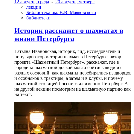
12 августа, среда
-
20 августа, четверг
лекции
Библиотека им. В.В. Маяковского
библиотеки
Историк расскажет о шахматах в
жизни Петербурга
Татьяна Ивановская, историк, гид, исследователь и
популяризатор истории шахмат в Петербурге, автор
проекта «Шахматный Петербург», расскажет, где в
городе за шахматной доской могли сойтись люди из
разных сословий, как шахматы перебирались из дворцов
и особняков в трактиры, а затем и в клубы, и почему
шахматной столицей России стал именно Петербург. А
на другой лекции посмотрим на шахматную партию как
на текст.