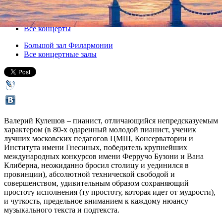
05 июня 2013, среда
,
19.00
Версия для печати
Все концерты
Большой зал Филармонии
Все концертные залы
Валерий Кулешов – пианист, отличающийся непредсказуемым
характером (в 80-х одаренный молодой пианист, ученик
лучших московских педагогов ЦМШ, Консерватории и
Института имени Гнесиных, победитель крупнейших
международных конкурсов имени Ферручо Бузони и Вана
Клиберна, неожиданно бросил столицу и уединился в
провинции), абсолютной технической свободой и
совершенством, удивительным образом сохраняющий
простоту исполнения (ту простоту, которая идет от мудрости),
и чуткость, предельное вниманием к каждому нюансу
музыкального текста и подтекста.