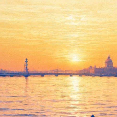
Фортепианный вечер
Валерия Кулешова