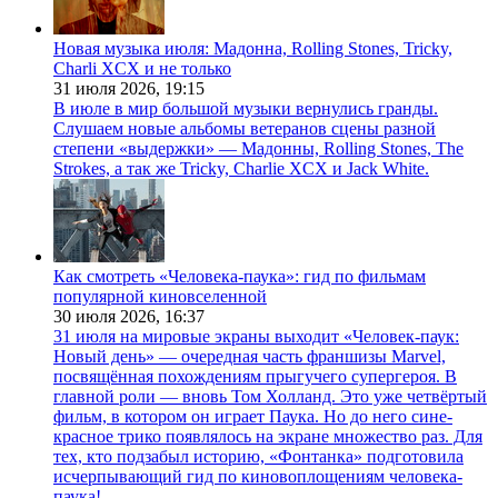
Новая музыка июля: Мадонна, Rolling Stones, Tricky,
Charli XCX и не только
31 июля 2026,
19:15
В июле в мир большой музыки вернулись гранды.
Слушаем новые альбомы ветеранов сцены разной
степени «выдержки» — Мадонны, Rolling Stones, The
Strokes, а так же Tricky, Charlie XCX и Jack White.
Как смотреть «Человека-паука»: гид по фильмам
популярной киновселенной
30 июля 2026,
16:37
31 июля на мировые экраны выходит «Человек-паук:
Новый день» — очередная часть франшизы Marvel,
посвящённая похождениям прыгучего супергероя. В
главной роли — вновь Том Холланд. Это уже четвёртый
фильм, в котором он играет Паука. Но до него сине-
красное трико появлялось на экране множество раз. Для
тех, кто подзабыл историю, «Фонтанка» подготовила
исчерпывающий гид по киновоплощениям человека-
паука!