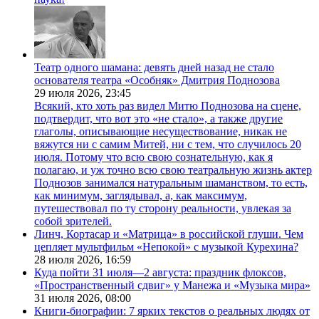
Театр одного шамана: девять дней назад не стало
основателя театра «Особняк» Дмитрия Поднозова
29 июля 2026,
23:45
Всякий, кто хоть раз видел Митю Поднозова на сцене,
подтвердит, что вот это «не стало», а также другие
глаголы, описывающие несуществование, никак не
вяжутся ни с самим Митей, ни с тем, что случилось 20
июля. Потому что всю свою сознательную, как я
полагаю, и уж точно всю свою театральную жизнь актер
Поднозов занимался натуральным шаманством, то есть,
как минимум, заглядывал, а, как максимум,
путешествовал по ту сторону реальности, увлекая за
собой зрителей.
Линч, Кортасар и «Матрица» в российской глуши. Чем
цепляет мультфильм «Непокой» с музыкой Курехина?
28 июля 2026,
16:59
Куда пойти 31 июля—2 августа: праздник флоксов,
«Пространственный сдвиг» у Манежа и «Музыка мира»
31 июля 2026,
08:00
Книги-биографии: 7 ярких текстов о реальных людях от