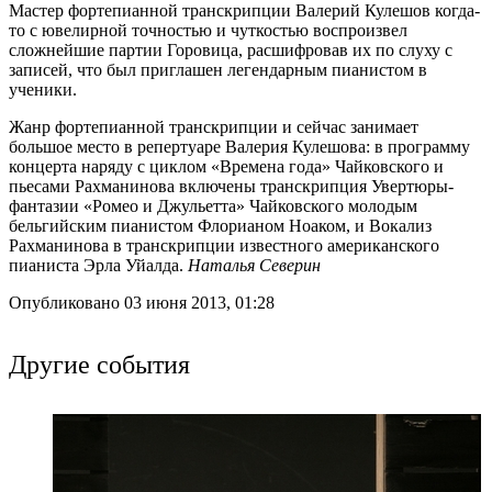
Мастер фортепианной транскрипции Валерий Кулешов когда-
то с ювелирной точностью и чуткостью воспроизвел
сложнейшие партии Горовица, расшифровав их по слуху с
записей, что был приглашен легендарным пианистом в
ученики.
Жанр фортепианной транскрипции и сейчас занимает
большое место в репертуаре Валерия Кулешова: в программу
концерта наряду с циклом «Времена года» Чайковского и
пьесами Рахманинова включены транскрипция Увертюры-
фантазии «Ромео и Джульетта» Чайковского молодым
бельгийским пианистом Флорианом Ноаком, и Вокализ
Рахманинова в транскрипции известного американского
пианиста Эрла Уйалда.
Наталья Северин
Опубликовано 03 июня 2013, 01:28
Другие события