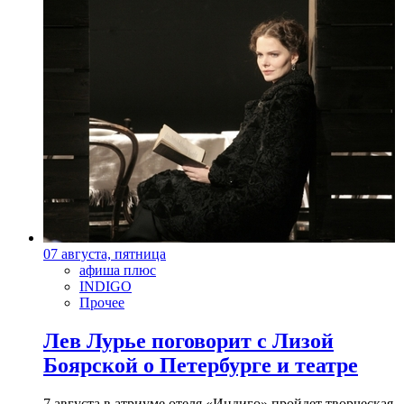
07 августа, пятница
афиша плюс
INDIGO
Прочее
Лев Лурье поговорит с Лизой
Боярской о Петербурге и театре
7 августа в атриуме отеля «Индиго» пройдет творческая