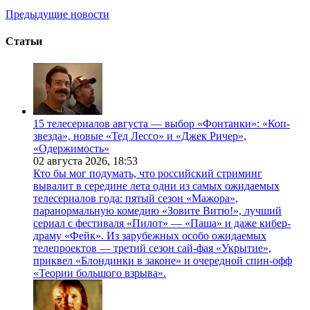
Предыдущие новости
Статьи
15 телесериалов августа — выбор «Фонтанки»: «Коп-
звезда», новые «Тед Лессо» и «Джек Ричер»,
«Одержимость»
02 августа 2026,
18:53
Кто бы мог подумать, что российский стриминг
вывалит в середине лета одни из самых ожидаемых
телесериалов года: пятый сезон «Мажора»,
паранормальную комедию «Зовите Витю!», лучший
сериал с фестиваля «Пилот» — «Паша» и даже кибер-
драму «Фейк». Из зарубежных особо ожидаемых
телепроектов — третий сезон сай-фая «Укрытие»,
приквел «Блондинки в законе» и очередной спин-офф
«Теории большого взрыва».