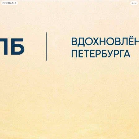
РЕКЛАМА
Афиша Plus
#телегид
Фонтанка.ру
Сегодня:
2026.08.07
07:38
Афиша Plus
кино
спектакли
выставки
концерты
лекции
книги
афиша плюс
новости
+