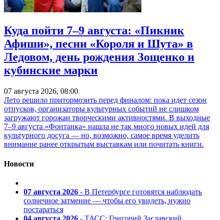
Куда пойти 7–9 августа: «Пикник
Афиши», песни «Короля и Шута» в
Ледовом, день рождения Зощенко и
кубинские марки
07 августа 2026, 08:00
Лето решило притормозить перед финалом: пока идет сезон
отпусков, организаторы культурных событий не слишком
загружают горожан творческими активностями. В выходные
7–9 августа «Фонтанка» нашла не так много новых идей для
культурного досуга — но, возможно, самое время уделить
внимание ранее открытым выставкам или почитать книги.
Новости
07 августа 2026
- В Петербурге готовятся наблюдать
солнечное затмение — чтобы его увидеть, нужно
постараться
04 августа 2026
- ТАСС: Григорий Заславский