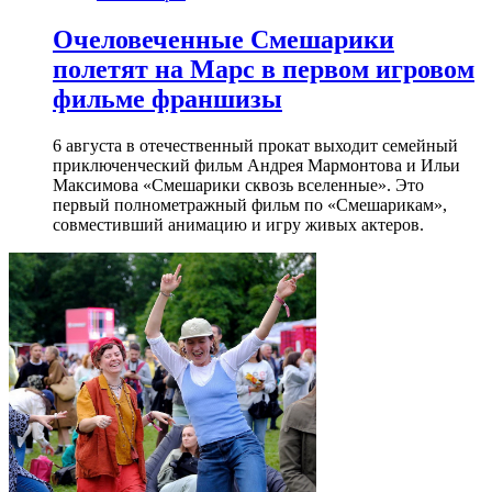
Очеловеченные Смешарики
полетят на Марс в первом игровом
фильме франшизы
6 августа в отечественный прокат выходит семейный
приключенческий фильм Андрея Мармонтова и Ильи
Максимова «Смешарики сквозь вселенные». Это
первый полнометражный фильм по «Смешарикам»,
совместивший анимацию и игру живых актеров.