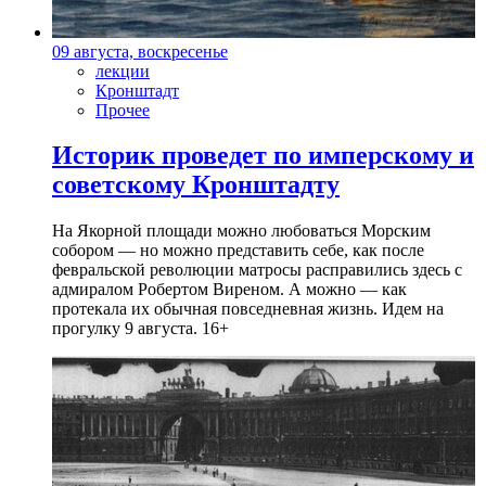
09 августа, воскресенье
лекции
Кронштадт
Прочее
Историк проведет по имперскому и
советскому Кронштадту
На Якорной площади можно любоваться Морским
собором — но можно представить себе, как после
февральской революции матросы расправились здесь с
адмиралом Робертом Виреном. А можно — как
протекала их обычная повседневная жизнь. Идем на
прогулку 9 августа. 16+