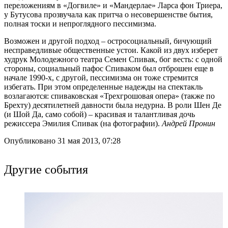
переложениям в «Догвиле» и «Мандерлае» Ларса фон Триера,
у Бутусова прозвучала как притча о несовершенстве бытия,
полная тоски и непроглядного пессимизма.
Возможен и другой подход – остросоциальный, бичующий
несправедливые общественные устои. Какой из двух изберет
худрук Молодежного театра Семен Спивак, бог весть: с одной
стороны, социальный пафос Спиваком был отброшен еще в
начале 1990-х, с другой, пессимизма он тоже стремится
избегать. При этом определенные надежды на спектакль
возлагаются: спиваковская «Трехгрошовая опера» (также по
Брехту) десятилетней давности была недурна. В роли Шен Де
(и Шой Да, само собой) – красивая и талантливая дочь
режиссера Эмилия Спивак (на фотографии).
Андрей Пронин
Опубликовано 31 мая 2013, 07:28
Другие события