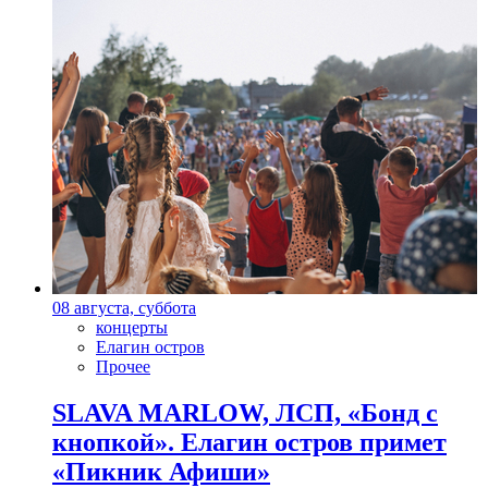
08 августа, суббота
концерты
Елагин остров
Прочее
SLAVA MARLOW, ЛСП, «Бонд с
кнопкой». Елагин остров примет
«Пикник Афиши»