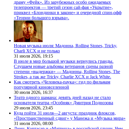
драму «Фейк». Из зарубежных особо ожидаемых
телепроектов — третий сезон сай-фая «Укрытие»,
приквел «Блондинки в законе» и очередной спин-офф
«Теории большого взрыва».
Новая музыка июля: Мадонна, Rolling Stones, Tricky,
Charli XCX и не только
31 июля 2026,
19:15
В июле в мир большой музыки вернулись гранды.
Слушаем новые альбомы ветеранов сцены разной
степени «выдержки» — Мадонны, Rolling Stones, The
Strokes, а так же Tricky, Charlie XCX и Jack White.
Как смотреть «Человека-паука»: гид по фильмам
популярной киновселенной
30 июля 2026,
16:37
Театр одного шамана: девять дней назад не стало
основателя театра «Особняк» Дмитрия Поднозова
29 июля 2026,
23:45
Куда пойти 31 июля—2 августа: праздник флоксов,
«Пространственный сдвиг» у Манежа и «Музыка мира»
31 июля 2026,
08:00
Линч, Кортасар и «Матрица» в российской глуши. Чем