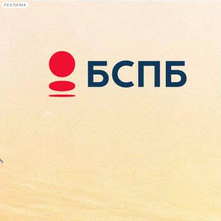
РЕКЛАМА
Афиша Plus
#телегид
Фонтанка.ру
Сегодня:
2026.08.08
00:59
Афиша Plus
кино
спектакли
выставки
концерты
лекции
книги
афиша плюс
новости
+