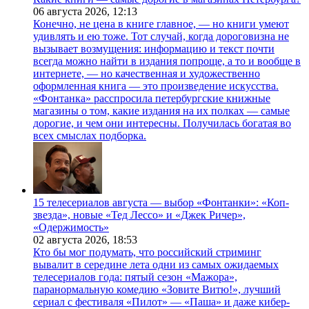
06 августа 2026,
12:13
Конечно, не цена в книге главное, — но книги умеют
удивлять и ею тоже. Тот случай, когда дороговизна не
вызывает возмущения: информацию и текст почти
всегда можно найти в издания попроще, а то и вообще в
интернете, — но качественная и художественно
оформленная книга — это произведение искусства.
«Фонтанка» расспросила петербургские книжные
магазины о том, какие издания на их полках — самые
дорогие, и чем они интересны. Получилась богатая во
всех смыслах подборка.
15 телесериалов августа — выбор «Фонтанки»: «Коп-
звезда», новые «Тед Лессо» и «Джек Ричер»,
«Одержимость»
02 августа 2026,
18:53
Кто бы мог подумать, что российский стриминг
вывалит в середине лета одни из самых ожидаемых
телесериалов года: пятый сезон «Мажора»,
паранормальную комедию «Зовите Витю!», лучший
сериал с фестиваля «Пилот» — «Паша» и даже кибер-