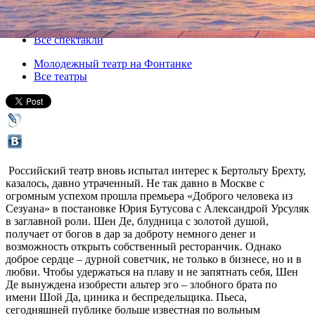
02 июня 2013, воскресенье
Версия для печати
Все спектакли
Молодежный театр на Фонтанке
Все театры
Российский театр вновь испытал интерес к Бертольту Брехту,
казалось, давно утраченный. Не так давно в Москве с
огромным успехом прошла премьера «Доброго человека из
Сезуана» в постановке Юрия Бутусова с Александрой Урсуляк
в заглавной роли. Шен Де, блудница с золотой душой,
получает от богов в дар за доброту немного денег и
возможность открыть собственный ресторанчик. Однако
доброе сердце – дурной советчик, не только в бизнесе, но и в
любви. Чтобы удержаться на плаву и не запятнать себя, Шен
Де вынуждена изобрести альтер эго – злобного брата по
имени Шой Да, циника и беспредельщика. Пьеса,
сегодняшней публике больше известная по вольным