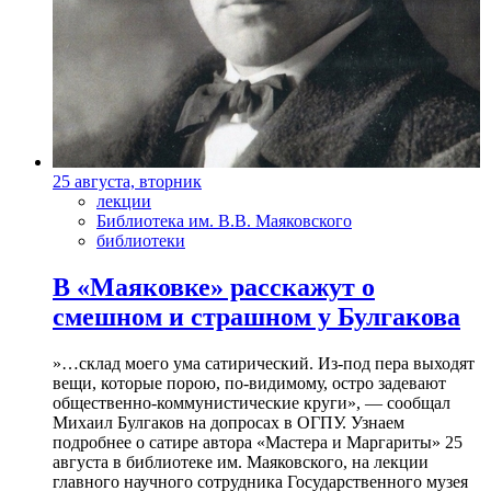
25 августа, вторник
лекции
Библиотека им. В.В. Маяковского
библиотеки
В «Маяковке» расскажут о
смешном и страшном у Булгакова
»…склад моего ума сатирический. Из-под пера выходят
вещи, которые порою, по-видимому, остро задевают
общественно-коммунистические круги», — сообщал
Михаил Булгаков на допросах в ОГПУ. Узнаем
подробнее о сатире автора «Мастера и Маргариты» 25
августа в библиотеке им. Маяковского, на лекции
главного научного сотрудника Государственного музея