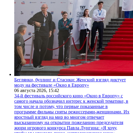
Беглянки, буллинг и Стасики: Женский взгляд диктует
моду на фестивале «Окно в Европу»
06 августа 2026,
15:42
34-й фестиваль российского кино «Окно в Европу» с
самого начала обозначил интерес к женской тематике, в
том числе и потому, что первые показанные в
программе фильмы сняты режиссерами-женщинами. Их
яростный взгляд на мир во многом отвечает
высказанному на открытии пожеланию председателя
жюри игрового конкурса Павла Лунгина: «Я хочу,