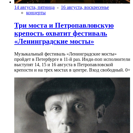
14 августа, пятница
-
16 августа, воскресенье
концерты
Три моста и Петропавловскую
крепость охватит фестиваль
«Ленинградские мосты»
Музыкальный фестиваль «Ленинградские мосты»
пройдет в Петербурге в 11-й раз. Инди-поп исполнители
выступят 14, 15 и 16 августа в Петропавловской
крепости и на трех мостах в центре. Вход свободный. 0+