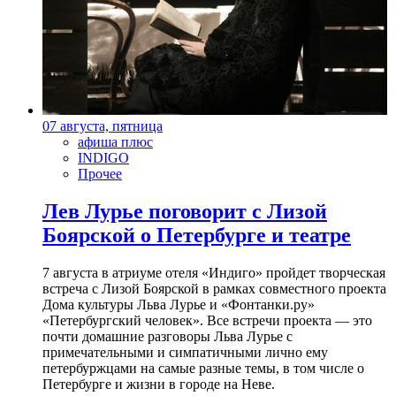
07 августа, пятница
афиша плюс
INDIGO
Прочее
Лев Лурье поговорит с Лизой
Боярской о Петербурге и театре
7 августа в атриуме отеля «Индиго» пройдет творческая
встреча с Лизой Боярской в рамках совместного проекта
Дома культуры Льва Лурье и «Фонтанки.ру»
«Петербургский человек». Все встречи проекта — это
почти домашние разговоры Льва Лурье с
примечательными и симпатичными лично ему
петербуржцами на самые разные темы, в том числе о
Петербурге и жизни в городе на Неве.