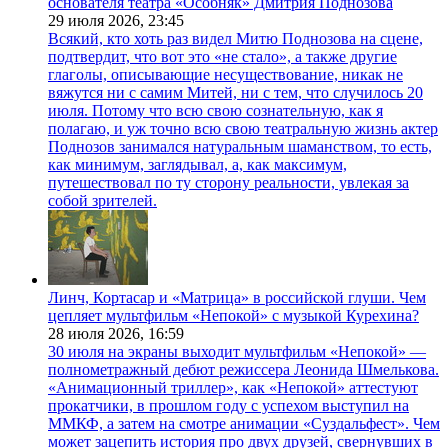
основателя театра «Особняк» Дмитрия Поднозова
29 июля 2026,
23:45
Всякий, кто хоть раз видел Митю Поднозова на сцене,
подтвердит, что вот это «не стало», а также другие
глаголы, описывающие несуществование, никак не
вяжутся ни с самим Митей, ни с тем, что случилось 20
июля. Потому что всю свою сознательную, как я
полагаю, и уж точно всю свою театральную жизнь актер
Поднозов занимался натуральным шаманством, то есть,
как минимум, заглядывал, а, как максимум,
путешествовал по ту сторону реальности, увлекая за
собой зрителей.
Линч, Кортасар и «Матрица» в российской глуши. Чем
цепляет мультфильм «Непокой» с музыкой Курехина?
28 июля 2026,
16:59
30 июля на экраны выходит мультфильм «Непокой» —
полнометражный дебют режиссера Леонида Шмелькова.
«Анимационный триллер», как «Непокой» аттестуют
прокатчики, в прошлом году с успехом выступил на
ММКФ, а затем на смотре анимации «Суздальфест». Чем
может зацепить история про двух друзей, свернувших в