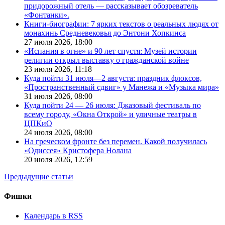
придорожный отель — рассказывает обозреватель
«Фонтанки».
Книги-биографии: 7 ярких текстов о реальных людях от
монахинь Средневековья до Энтони Хопкинса
27 июля 2026,
18:00
«Испания в огне» и 90 лет спустя: Музей истории
религии открыл выставку о гражданской войне
23 июля 2026,
11:18
Куда пойти 31 июля—2 августа: праздник флоксов,
«Пространственный сдвиг» у Манежа и «Музыка мира»
31 июля 2026,
08:00
Куда пойти 24 — 26 июля: Джазовый фестиваль по
всему городу, «Окна Открой» и уличные театры в
ЦПКиО
24 июля 2026,
08:00
На греческом фронте без перемен. Какой получилась
«Одиссея» Кристофера Нолана
20 июля 2026,
12:59
Предыдущие статьи
Фишки
Календарь в RSS