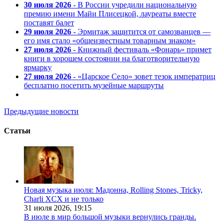
30 июля 2026
- В России учредили национальную
премию имени Майи Плисецкой, лауреаты вместе
поставят балет
29 июля 2026
- Эрмитаж защитится от самозванцев —
его имя стало «общеизвестным товарным знаком»
27 июля 2026
- Книжный фестиваль «Фонарь» примет
книги в хорошем состоянии на благотворительную
ярмарку
27 июля 2026
- «Царское Село» зовет тезок императриц
бесплатно посетить музейные маршруты
Предыдущие новости
Статьи
Новая музыка июля: Мадонна, Rolling Stones, Tricky,
Charli XCX и не только
31 июля 2026,
19:15
В июле в мир большой музыки вернулись гранды.