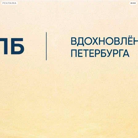
РЕКЛАМА
Афиша Plus
#телегид
Фонтанка.ру
Сегодня:
2026.08.06
08:18
Афиша Plus
кино
спектакли
выставки
концерты
лекции
книги
афиша плюс
новости
+