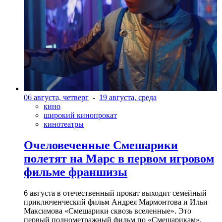
06 августа, четверг
-
19 августа, среда
кино
широкий кинопрокат
кинотеатры
Очеловеченные Смешарики
полетят на Марс в первом игровом
фильме франшизы
6 августа в отечественный прокат выходит семейный
приключенческий фильм Андрея Мармонтова и Ильи
Максимова «Смешарики сквозь вселенные». Это
первый полнометражный фильм по «Смешарикам»,