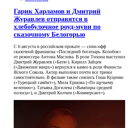
Гарик Харламов и Дмитрий
Журавлев отправятся в
хлебобулочное роуд-муви по
сказочному Белогорью
С 6 августа в российском прокате — спин-офф
сказочной франшизы «Последний богатырь. Колобок»
от режиссера Антона Маслова. В роли Тихона выступил
Дмитрий Журавлев («Батя»). Кирилл Зайцев
(«Движение вверх») вернулся в камео в роли Финиста-
Ясного Сокола. Актер выполнял почти все трюки
самостоятельно. В фильме также снялись Гоша Куценко
(«Турецкий гамбит»), Мила Ершова («По щучьему
велению»), Татьяна Догилева («Вампиры средней
полосы»), и Дмитрий Колчин («Коммерсант»).