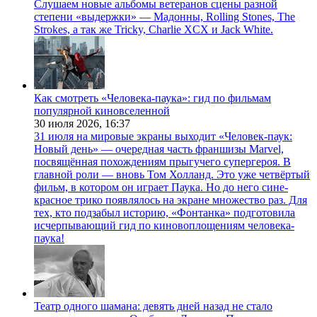
Слушаем новые альбомы ветеранов сцены разной
степени «выдержки» — Мадонны, Rolling Stones, The
Strokes, а так же Tricky, Charlie XCX и Jack White.
Как смотреть «Человека-паука»: гид по фильмам
популярной киновселенной
30 июля 2026,
16:37
31 июля на мировые экраны выходит «Человек-паук:
Новый день» — очередная часть франшизы Marvel,
посвящённая похождениям прыгучего супергероя. В
главной роли — вновь Том Холланд. Это уже четвёртый
фильм, в котором он играет Паука. Но до него сине-
красное трико появлялось на экране множество раз. Для
тех, кто подзабыл историю, «Фонтанка» подготовила
исчерпывающий гид по киновоплощениям человека-
паука!
Театр одного шамана: девять дней назад не стало