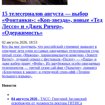
15 телесериалов августа — выбор
«Фонтанки»: «Коп-звезда», новые «Тед
Лессо» и «Джек Ричер»,
«Одержимость»
02 августа 2026, 18:53
Кто бы мог подумать, что российский стриминг вывалит в
середине лета одни из самых ожидаемых телесериалов года:
пятый сезон «Мажора», паранормальную комедию «Зовите
Витю!», лучший сериал с фестиваля «Пилот» — «Паша» и
даже кибер-драму «Фейк». Из зарубежных особо ожидаемых
телепроектов — третий сезон сай-фая «Укрытие», приквел
«Блондинки в законе» и очередной спин-офф «Теории
большого взрыва».
Новости
04 августа 2026
- ТАСС: Григорий Заславский
освобожден от должности ректора ГИТИСа