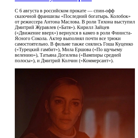
С 6 августа в российском прокате — спин-офф
сказочной франшизы «Последний богатырь. Колобок»
от режиссера Антона Маслова. В роли Тихона выступил
Дмитрий Журавлев («Батя»). Кирилл Зайцев
(«Движение вверх») вернулся в камео в роли Финиста-
Ясного Сокола. Актер выполнял почти все трюки
самостоятельно. В фильме также снялись Гоша Куценко
(«Турецкий гамбит»), Мила Ершова («По щучьему
велению»), Татьяна Догилева («Вампиры средней
полосы»), и Дмитрий Колчин («Коммерсант»).