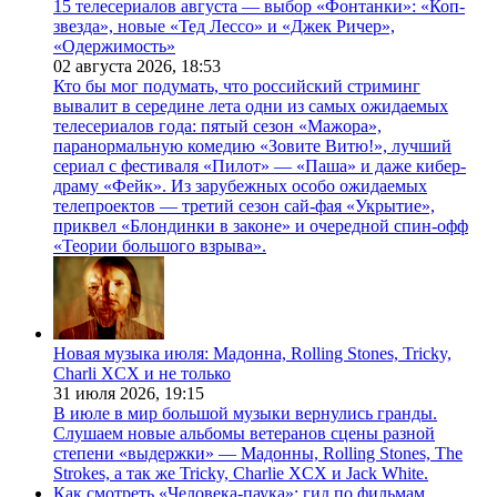
15 телесериалов августа — выбор «Фонтанки»: «Коп-
звезда», новые «Тед Лессо» и «Джек Ричер»,
«Одержимость»
02 августа 2026,
18:53
Кто бы мог подумать, что российский стриминг
вывалит в середине лета одни из самых ожидаемых
телесериалов года: пятый сезон «Мажора»,
паранормальную комедию «Зовите Витю!», лучший
сериал с фестиваля «Пилот» — «Паша» и даже кибер-
драму «Фейк». Из зарубежных особо ожидаемых
телепроектов — третий сезон сай-фая «Укрытие»,
приквел «Блондинки в законе» и очередной спин-офф
«Теории большого взрыва».
Новая музыка июля: Мадонна, Rolling Stones, Tricky,
Charli XCX и не только
31 июля 2026,
19:15
В июле в мир большой музыки вернулись гранды.
Слушаем новые альбомы ветеранов сцены разной
степени «выдержки» — Мадонны, Rolling Stones, The
Strokes, а так же Tricky, Charlie XCX и Jack White.
Как смотреть «Человека-паука»: гид по фильмам