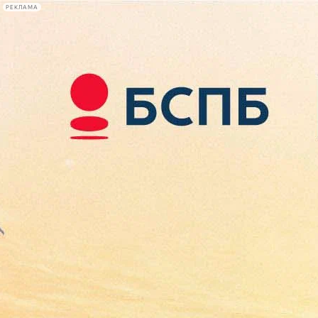
РЕКЛАМА
Афиша Plus
#телегид
Фонтанка.ру
Сегодня:
2026.08.09
16:55
Афиша Plus
кино
спектакли
выставки
концерты
лекции
книги
афиша плюс
новости
+