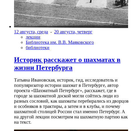
12 августа, среда
-
20 августа, четверг
лекции
Библиотека им. В.В. Маяковского
библиотеки
Историк расскажет о шахматах в
жизни Петербурга
Татьяна Ивановская, историк, гид, исследователь и
популяризатор истории шахмат в Петербурге, автор
проекта «Шахматный Петербург», расскажет, где в
городе за шахматной доской могли сойтись люди из
разных сословий, как шахматы перебирались из дворцов
и особняков в трактиры, а затем и в клубы, и почему
шахматной столицей России стал именно Петербург. А
на другой лекции посмотрим на шахматную партию как
на текст.