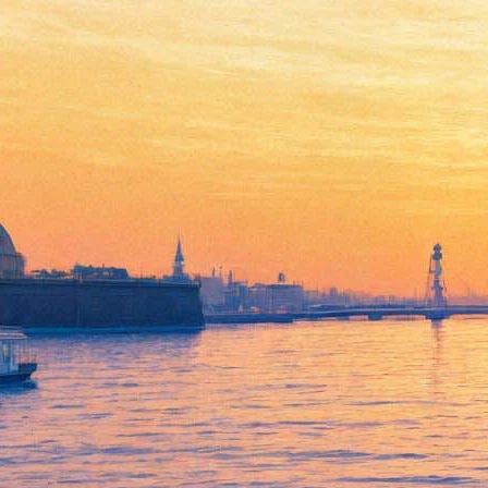
Премьера оперетты «Граф
Люксембург» Франца Легара
в постановке Игоря Коняева