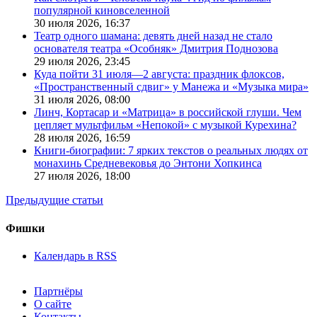
популярной киновселенной
30 июля 2026,
16:37
Театр одного шамана: девять дней назад не стало
основателя театра «Особняк» Дмитрия Поднозова
29 июля 2026,
23:45
Куда пойти 31 июля—2 августа: праздник флоксов,
«Пространственный сдвиг» у Манежа и «Музыка мира»
31 июля 2026,
08:00
Линч, Кортасар и «Матрица» в российской глуши. Чем
цепляет мультфильм «Непокой» с музыкой Курехина?
28 июля 2026,
16:59
Книги-биографии: 7 ярких текстов о реальных людях от
монахинь Средневековья до Энтони Хопкинса
27 июля 2026,
18:00
Предыдущие статьи
Фишки
Календарь в RSS
Партнёры
О сайте
Контакты