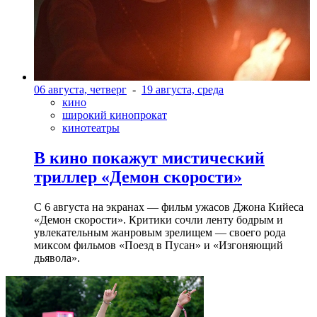
06 августа, четверг
-
19 августа, среда
кино
широкий кинопрокат
кинотеатры
В кино покажут мистический
триллер «Демон скорости»
С 6 августа на экранах — фильм ужасов Джона Кийеса
«Демон скорости». Критики сочли ленту бодрым и
увлекательным жанровым зрелищeм — своего рода
миксом фильмов «Поезд в Пусан» и «Изгоняющий
дьявола».