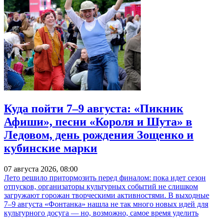
Куда пойти 7–9 августа: «Пикник
Афиши», песни «Короля и Шута» в
Ледовом, день рождения Зощенко и
кубинские марки
07 августа 2026, 08:00
Лето решило притормозить перед финалом: пока идет сезон
отпусков, организаторы культурных событий не слишком
загружают горожан творческими активностями. В выходные
7–9 августа «Фонтанка» нашла не так много новых идей для
культурного досуга — но, возможно, самое время уделить