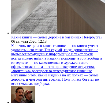
Какие книги — самые дорогие в магазинах Петербурга?
06 августа 2026,
12:13
Конечно, не цена в книге главное, — но книги умеют
удивлять и ею тоже. Тот случай, когда дороговизна не
вызывает возмущения: информацию и текст почти
всегда можно найти в издания попроще, а то и вообще в
интернете, — но качественная и художественно
оформленная книга — это произведение искусства.
«Фонтанка» расспросила петербургские книжные
магазины о том, какие издания на их полках — самые
дорогие, и чем они интересны. Получилась богатая во
всех смыслах подборка.