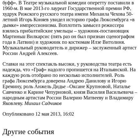
буфф». В Театре музыкальной комедии оперетту поставили в
1960-м. В мае 2013-го лауреат Государственной премии РФ,
худрук Рижского русского театра имени Михаила Чехова 50-
летний Игорь Коняев увидел историю графа Люксембурга «в
дымке» импрессионизма. Воплотить замысел режиссера
взялись прибалтийские умельцы – художник-постановщик
Мартиньш Вилкарсис (пять раз он был признан сценографом
года в Латвии) и художник по костюмам Илзе Витолиня.
Музыкальный руководитель и дирижер – заслуженный артист
России Андрей Алексеев.
Ставки на этот спектакль высоки, у руководства театра есть
надежда, что «Граф» надолго пропишется на Итальянской. На
каждую роль отобрано по несколько исполнителей. Роль
графа Люксембурга доверена Андрею Данилову и Игорю
Еремину, роль Анжель Дидье –Оксане Крупновой, Наталье
Савченко и Карине Чепурновой, князя Василия Васильевича –
народным артистам России Валерию Матвееву и Владимиру
Яковлеву.
Михаил Садчиков
Опубликовано 12 мая 2013, 16:02
Другие события