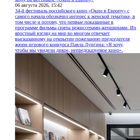
06 августа 2026,
15:42
34-й фестиваль российского кино «Окно в Европу» с
самого начала обозначил интерес к женской тематике, в
том числе и потому, что первые показанные в
программе фильмы сняты режиссерами-женщинами. Их
яростный взгляд на мир во многом отвечает
высказанному на открытии пожеланию председателя
жюри игрового конкурса Павла Лунгина: «Я хочу,
чтобы мы увидели дикое, непредсказуемое кино».