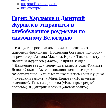
широкий кинопрокат
кинотеатры
Гарик Харламов и Дмитрий
Журавлев отправятся в
хлебобулочное роуд-муви по
сказочному Белогорью
С 6 августа в российском прокате — спин-офф
сказочной франшизы «Последний богатырь. Колобок»
от режиссера Антона Маслова. В роли Тихона выступил
Дмитрий Журавлев («Батя»). Кирилл Зайцев
(«Движение вверх») вернулся в камео в роли Финиста-
Ясного Сокола. Актер выполнял почти все трюки
самостоятельно. В фильме также снялись Гоша Куценко
(«Турецкий гамбит»), Мила Ершова («По щучьему
велению»), Татьяна Догилева («Вампиры средней
полосы»), и Дмитрий Колчин («Коммерсант»).