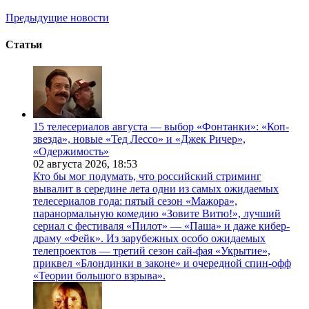
Предыдущие новости
Статьи
15 телесериалов августа — выбор «Фонтанки»: «Коп-
звезда», новые «Тед Лессо» и «Джек Ричер»,
«Одержимость»
02 августа 2026,
18:53
Кто бы мог подумать, что российский стриминг
вывалит в середине лета одни из самых ожидаемых
телесериалов года: пятый сезон «Мажора»,
паранормальную комедию «Зовите Витю!», лучший
сериал с фестиваля «Пилот» — «Паша» и даже кибер-
драму «Фейк». Из зарубежных особо ожидаемых
телепроектов — третий сезон сай-фая «Укрытие»,
приквел «Блондинки в законе» и очередной спин-офф
«Теории большого взрыва».