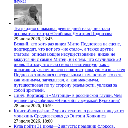
паука!
Театр одного шамана: девять дней назад не стало
основателя театра «Особняк» Дмитрия Поднозова
29 июля 2026,
23:45
Всякий, кто хоть раз видел Митю Поднозова на сцене,
подтвердит, что вот это «не стало», а также другие
глаголы, описывающие несуществование, никак не
вяжутся ни с самим Митей, ни с тем, что случилось 20
июля. Потому что всю свою сознательную, как я
полагаю, и уж точно всю свою театральную жизнь актер
Поднозов занимался натуральным шаманством, то есть,
как минимум, заглядывал, а, как максимум,
путешествовал по ту сторону реальности, увлекая за
собой зрителей.
Линч, Кортасар и «Матрица» в российской глуши. Чем
цепляет мультфильм «Непокой» с музыкой Курехина?
28 июля 2026,
16:59
Книги-биографии: 7 ярких текстов о реальных людях от
монахинь Средневековья до Энтони Хопкинса
27 июля 2026,
18:00
Куда пойти 31 июля—2 августа: праздник флоксов,