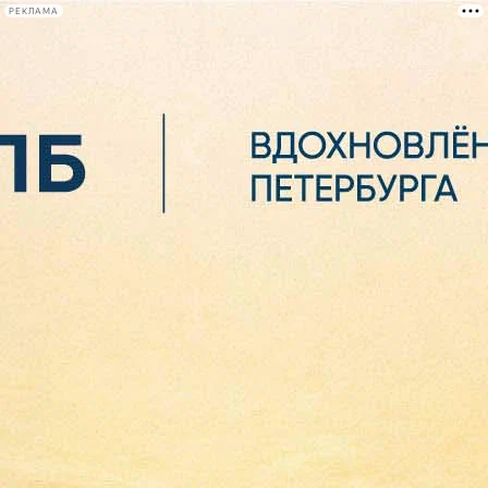
РЕКЛАМА
Афиша Plus
#телегид
Фонтанка.ру
Сегодня:
2026.08.06
16:35
Афиша Plus
кино
спектакли
выставки
концерты
лекции
книги
афиша плюс
новости
+