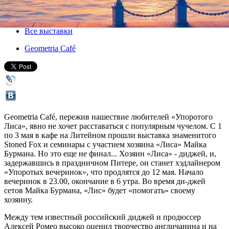
12 мая 2013, воскресенье
Версия для печати
Все выставки
Geometria Café
Geometria Café, пережив нашествие любителей «Упоротого
Лиса», явно не хочет расставаться с популярным чучелом. С 1
по 3 мая в кафе на Литейном прошли выставка знаменитого
Stoned Fox и семинары с участием хозяина «Лиса» Майка
Бурмана. Но это еще не финал... Хозяин «Лиса» - диджей, и,
задержавшись в праздничном Питере, он станет хэдлайнером
«Упоротых вечеринок», что продлятся до 12 мая. Начало
вечеринок в 23.00, окончание в 6 утра. Во время ди-джей
сетов Майка Бурмана, «Лис» будет «помогать» своему
хозяину.
Между тем известный российский диджей и продюссер
Алексей Ромео высоко оценил творчество англичанина и на