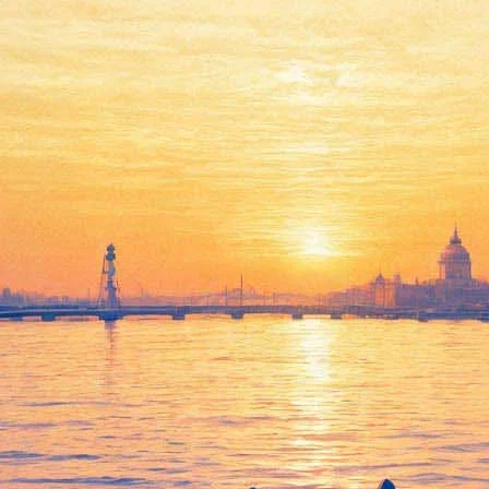
«Упоротые вечеринки» с
«Упоротым Лисом»