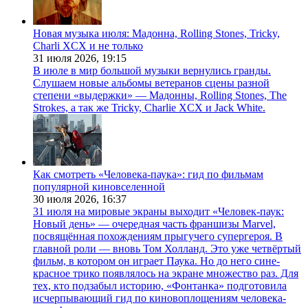
Новая музыка июля: Мадонна, Rolling Stones, Tricky,
Charli XCX и не только
31 июля 2026,
19:15
В июле в мир большой музыки вернулись гранды.
Слушаем новые альбомы ветеранов сцены разной
степени «выдержки» — Мадонны, Rolling Stones, The
Strokes, а так же Tricky, Charlie XCX и Jack White.
Как смотреть «Человека-паука»: гид по фильмам
популярной киновселенной
30 июля 2026,
16:37
31 июля на мировые экраны выходит «Человек-паук:
Новый день» — очередная часть франшизы Marvel,
посвящённая похождениям прыгучего супергероя. В
главной роли — вновь Том Холланд. Это уже четвёртый
фильм, в котором он играет Паука. Но до него сине-
красное трико появлялось на экране множество раз. Для
тех, кто подзабыл историю, «Фонтанка» подготовила
исчерпывающий гид по киновоплощениям человека-