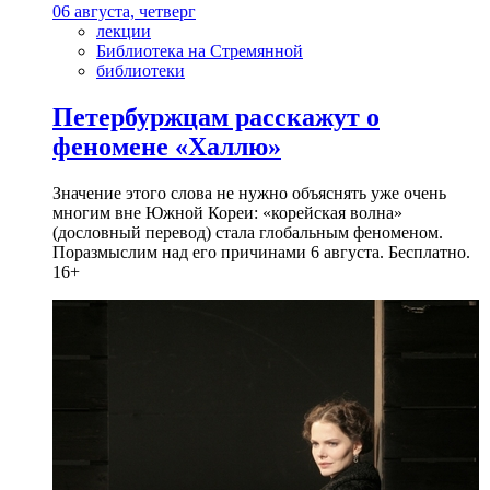
06 августа, четверг
лекции
Библиотека на Стремянной
библиотеки
Петербуржцам расскажут о
феномене «Халлю»
Значение этого слова не нужно объяснять уже очень
многим вне Южной Кореи: «корейская волна»
(дословный перевод) стала глобальным феноменом.
Поразмыслим над его причинами 6 августа. Бесплатно.
16+