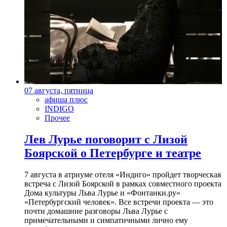
07 августа, пятница
афиша плюс
INDIGO
Прочее
Лев Лурье поговорит с Лизой
Боярской о Петербурге и театре
7 августа в атриуме отеля «Индиго» пройдет творческая
встреча с Лизой Боярской в рамках совместного проекта
Дома культуры Льва Лурье и «Фонтанки.ру»
«Петербургский человек». Все встречи проекта — это
почти домашние разговоры Льва Лурье с
примечательными и симпатичными лично ему