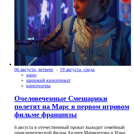
06 августа, четверг
-
19 августа, среда
кино
широкий кинопрокат
кинотеатры
Очеловеченные Смешарики
полетят на Марс в первом игровом
фильме франшизы
6 августа в отечественный прокат выходит семейный
приключенческий фильм Андрея Мармонтова и Ильи