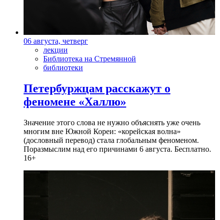
06 августа, четверг
лекции
Библиотека на Стремянной
библиотеки
Петербуржцам расскажут о
феномене «Халлю»
Значение этого слова не нужно объяснять уже очень
многим вне Южной Кореи: «корейская волна»
(дословный перевод) стала глобальным феноменом.
Поразмыслим над его причинами 6 августа. Бесплатно.
16+