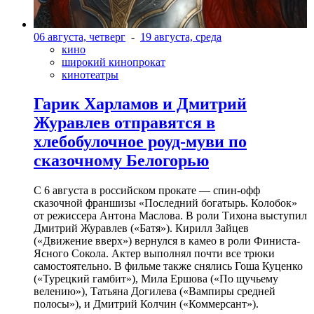
06 августа, четверг
-
19 августа, среда
кино
широкий кинопрокат
кинотеатры
Гарик Харламов и Дмитрий
Журавлев отправятся в
хлебобулочное роуд-муви по
сказочному Белогорью
С 6 августа в российском прокате — спин-офф
сказочной франшизы «Последний богатырь. Колобок»
от режиссера Антона Маслова. В роли Тихона выступил
Дмитрий Журавлев («Батя»). Кирилл Зайцев
(«Движение вверх») вернулся в камео в роли Финиста-
Ясного Сокола. Актер выполнял почти все трюки
самостоятельно. В фильме также снялись Гоша Куценко
(«Турецкий гамбит»), Мила Ершова («По щучьему
велению»), Татьяна Догилева («Вампиры средней
полосы»), и Дмитрий Колчин («Коммерсант»).