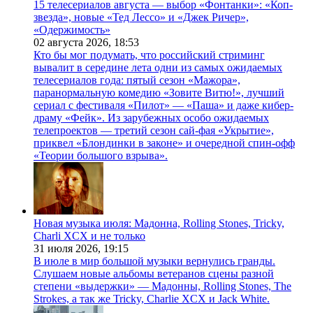
15 телесериалов августа — выбор «Фонтанки»: «Коп-
звезда», новые «Тед Лессо» и «Джек Ричер»,
«Одержимость»
02 августа 2026,
18:53
Кто бы мог подумать, что российский стриминг
вывалит в середине лета одни из самых ожидаемых
телесериалов года: пятый сезон «Мажора»,
паранормальную комедию «Зовите Витю!», лучший
сериал с фестиваля «Пилот» — «Паша» и даже кибер-
драму «Фейк». Из зарубежных особо ожидаемых
телепроектов — третий сезон сай-фая «Укрытие»,
приквел «Блондинки в законе» и очередной спин-офф
«Теории большого взрыва».
Новая музыка июля: Мадонна, Rolling Stones, Tricky,
Charli XCX и не только
31 июля 2026,
19:15
В июле в мир большой музыки вернулись гранды.
Слушаем новые альбомы ветеранов сцены разной
степени «выдержки» — Мадонны, Rolling Stones, The
Strokes, а так же Tricky, Charlie XCX и Jack White.