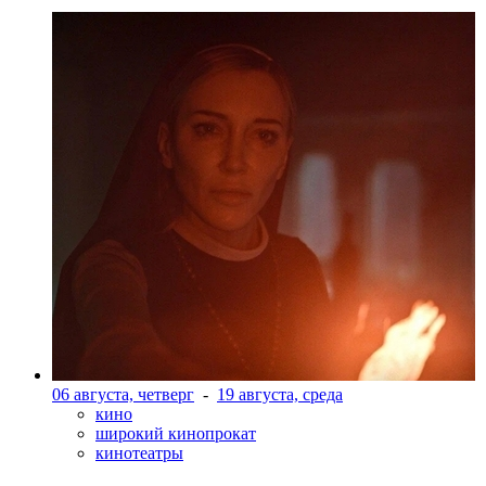
06 августа, четверг
-
19 августа, среда
кино
широкий кинопрокат
кинотеатры