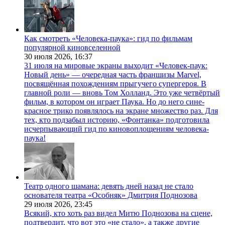
Как смотреть «Человека-паука»: гид по фильмам
популярной киновселенной
30 июля 2026,
16:37
31 июля на мировые экраны выходит «Человек-паук:
Новый день» — очередная часть франшизы Marvel,
посвящённая похождениям прыгучего супергероя. В
главной роли — вновь Том Холланд. Это уже четвёртый
фильм, в котором он играет Паука. Но до него сине-
красное трико появлялось на экране множество раз. Для
тех, кто подзабыл историю, «Фонтанка» подготовила
исчерпывающий гид по киновоплощениям человека-
паука!
Театр одного шамана: девять дней назад не стало
основателя театра «Особняк» Дмитрия Поднозова
29 июля 2026,
23:45
Всякий, кто хоть раз видел Митю Поднозова на сцене,
подтвердит, что вот это «не стало», а также другие