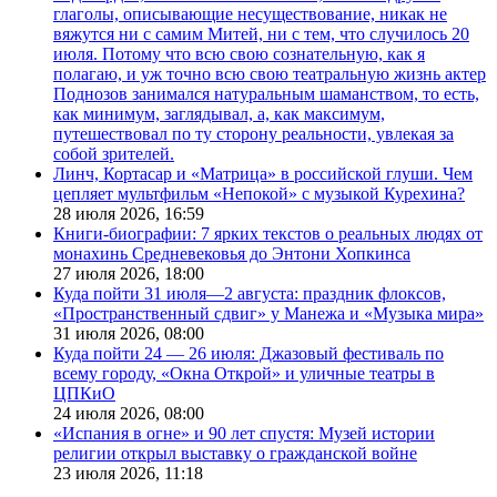
глаголы, описывающие несуществование, никак не
вяжутся ни с самим Митей, ни с тем, что случилось 20
июля. Потому что всю свою сознательную, как я
полагаю, и уж точно всю свою театральную жизнь актер
Поднозов занимался натуральным шаманством, то есть,
как минимум, заглядывал, а, как максимум,
путешествовал по ту сторону реальности, увлекая за
собой зрителей.
Линч, Кортасар и «Матрица» в российской глуши. Чем
цепляет мультфильм «Непокой» с музыкой Курехина?
28 июля 2026,
16:59
Книги-биографии: 7 ярких текстов о реальных людях от
монахинь Средневековья до Энтони Хопкинса
27 июля 2026,
18:00
Куда пойти 31 июля—2 августа: праздник флоксов,
«Пространственный сдвиг» у Манежа и «Музыка мира»
31 июля 2026,
08:00
Куда пойти 24 — 26 июля: Джазовый фестиваль по
всему городу, «Окна Открой» и уличные театры в
ЦПКиО
24 июля 2026,
08:00
«Испания в огне» и 90 лет спустя: Музей истории
религии открыл выставку о гражданской войне
23 июля 2026,
11:18