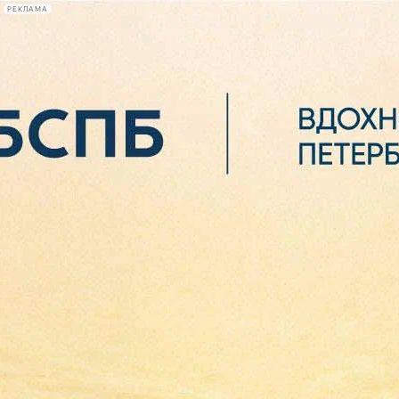
РЕКЛАМА
Афиша Plus
#телегид
Фонтанка.ру
Сегодня:
2026.08.06
13:54
Афиша Plus
кино
спектакли
выставки
концерты
лекции
книги
афиша плюс
новости
+