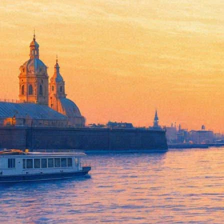
Опера Дворжака «Русалка»
30 апреля 2013, вторник
,
19.00
Версия для печати