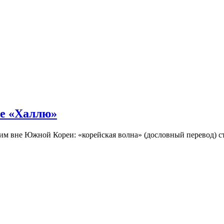
не «Халлю»
огим вне Южной Кореи: «корейская волна» (дословный перевод)