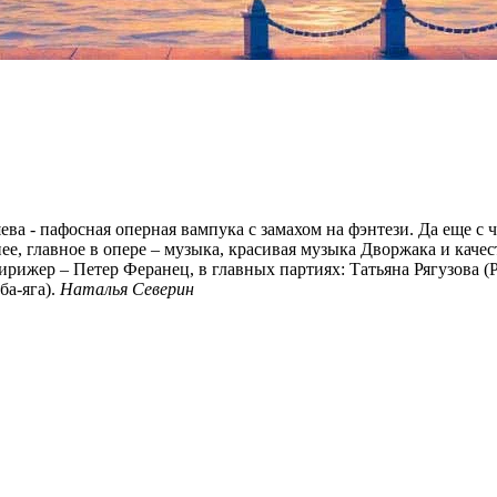
ва - пафосная оперная вампука с замахом на фэнтези. Да еще 
ее, главное в опере – музыка, красивая музыка Дворжака и кач
. Дирижер – Петер Феранец, в главных партиях: Татьяна Рягузова
ба-яга).
Наталья Северин