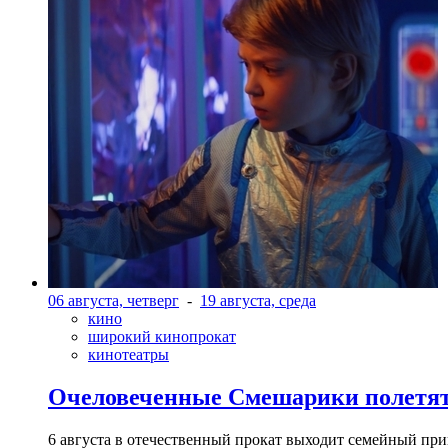
06 августа, четверг
-
19 августа, среда
кино
широкий кинопрокат
кинотеатры
Очеловеченные Смешарики полетят
6 августа в отечественный прокат выходит семейный п