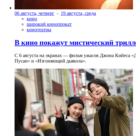
06 августа, четверг
-
19 августа, среда
кино
широкий кинопрокат
кинотеатры
В кино покажут мистический трилл
С 6 августа на экранах — фильм ужасов Джона Кийеса «
Пусан» и «Изгоняющий дьявола».