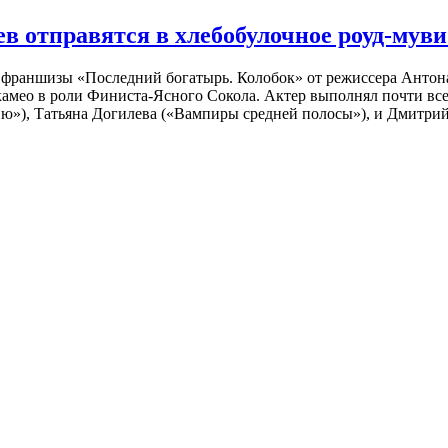
 отправятся в хлебобулочное роуд-муви
й франшизы «Последний богатырь. Колобок» от режиссера Анто
 камео в роли Финиста-Ясного Сокола. Актер выполнял почти вс
ю»), Татьяна Догилева («Вампиры средней полосы»), и Дмитрий