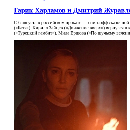
Гарик Харламов и Дмитрий Журавлев
С 6 августа в российском прокате — спин-офф сказочно
(«Батя»). Кирилл Зайцев («Движение вверх») вернулся в
(«Турецкий гамбит»), Мила Ершова («По щучьему велени