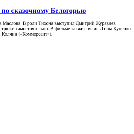
 по сказочному Белогорью
на Маслова. В роли Тихона выступил Дмитрий Журавлев
е трюки самостоятельно. В фильме также снялись Гоша Куценко
 Колчин («Коммерсант»).