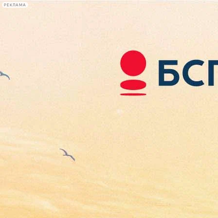
РЕКЛАМА
Афиша Plus
#телегид
Фонтанка.ру
Сегодня:
2026.08.06
07:39
Афиша Plus
кино
спектакли
выставки
концерты
лекции
книги
афиша плюс
новости
+