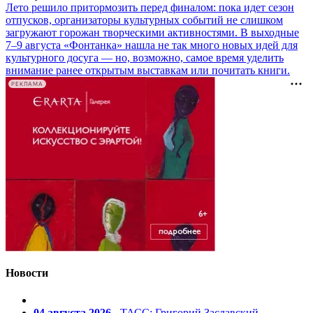
Лето решило притормозить перед финалом: пока идет сезон
отпусков, организаторы культурных событий не слишком
загружают горожан творческими активностями. В выходные
7–9 августа «Фонтанка» нашла не так много новых идей для
культурного досуга — но, возможно, самое время уделить
внимание ранее открытым выставкам или почитать книги.
РЕКЛАМА
Новости
04 августа 2026
- ТАСС: Григорий Заславский