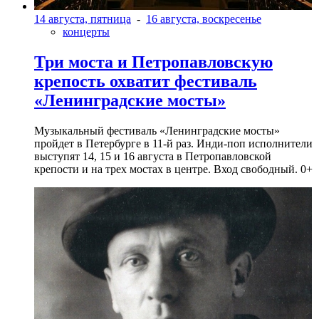
14 августа, пятница
-
16 августа, воскресенье
концерты
Три моста и Петропавловскую
крепость охватит фестиваль
«Ленинградские мосты»
Музыкальный фестиваль «Ленинградские мосты»
пройдет в Петербурге в 11-й раз. Инди-поп исполнители
выступят 14, 15 и 16 августа в Петропавловской
крепости и на трех мостах в центре. Вход свободный. 0+