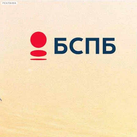
РЕКЛАМА
Афиша Plus
#телегид
Фонтанка.ру
Сегодня:
2026.08.07
11:08
Афиша Plus
кино
спектакли
выставки
концерты
лекции
книги
афиша плюс
новости
+