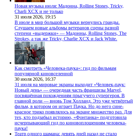
Новая музыка июля: Мадонна, Rolling Stones, Tricky,
Charli XCX и не только
31 июля 2026,
19:15
В июле в мир большой музыки вернулись гранды.
Слушаем новые альбомы ветеранов сцены разной
степени «выдержки» — Мадонны, Rolling Stones, The
Strokes, а так же Tricky, Charlie XCX и Jack White.
Как смотреть «Человека-паука»: гид по фильмам
популярной киновселенной
30 июля 2026,
16:37
31 июля на мировые экраны выходит «Человек-паук:
Новый день» — очередная часть франшизы Marvel,
посвящённая похождениям прыгучего супергероя. В
главной роли — вновь Том Холланд. Это уже четвёртый
фильм, в котором он играет Паука. Но до него сине-
красное трико появлялось на экране множество раз. Для
тех, кто подзабыл историю, «Фонтанка» подготовила
исчерпывающий гид по киновоплощениям человека-
паука!
Театр одного шамана: девять дней назад не стало