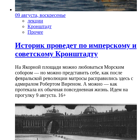
09 августа, воскресенье
лекции
Кронштадт
Прочее
Историк проведет по имперскому и
советскому Кронштадту
На Якорной площади можно любоваться Морским
собором — но можно представить себе, как после
февральской революции матросы расправились здесь с
адмиралом Робертом Виреном. А можно — как
протекала их обычная повседневная жизнь. Идем на
прогулку 9 августа. 16+