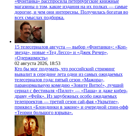
«Фонтанка» расспросила петербургские книжные
магазины о том, какие издания на их полках — самые
дорогие, и чем они интересны. Получилась богатая во
всех смыслах подборка.
15 телесериалов августа — выбор «Фонтанки»: «Коп-
звезда», новые «Тед Лессо» и «Джек Ричер»,
«Одержимость»
02 августа 2026,
18:53
Кто бы мог подумать, что российский стриминг
вывалит в середине лета одни из самых ожидаемых
телесериалов года: пятый сезон «Мажора»,
паранормальную комедию «Зовите Витю!», лучший
сериал с фестиваля «Пилот» — «Паша» и даже кибер-
драму «Фейк». Из зарубежных особо ожидаемых
телепроектов — третий сезон сай-фая «Укрытие»,
приквел «Блондинки в законе» и очередной спин-офф
«Теории большого взрыва».