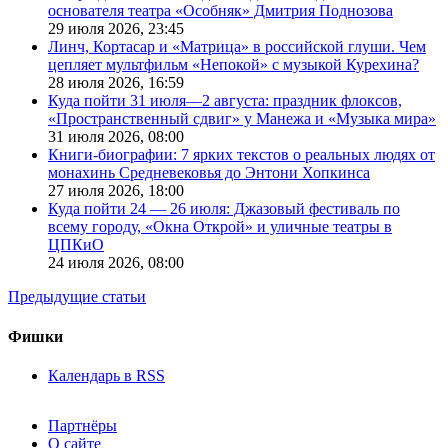
основателя театра «Особняк» Дмитрия Поднозова
29 июля 2026,
23:45
Линч, Кортасар и «Матрица» в российской глуши. Чем
цепляет мультфильм «Непокой» с музыкой Курехина?
28 июля 2026,
16:59
Куда пойти 31 июля—2 августа: праздник флоксов,
«Пространственный сдвиг» у Манежа и «Музыка мира»
31 июля 2026,
08:00
Книги-биографии: 7 ярких текстов о реальных людях от
монахинь Средневековья до Энтони Хопкинса
27 июля 2026,
18:00
Куда пойти 24 — 26 июля: Джазовый фестиваль по
всему городу, «Окна Открой» и уличные театры в
ЦПКиО
24 июля 2026,
08:00
Предыдущие статьи
Фишки
Календарь в RSS
Партнёры
О сайте