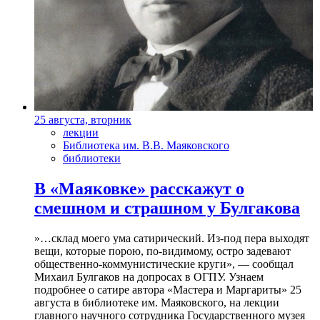
25 августа, вторник
лекции
Библиотека им. В.В. Маяковского
библиотеки
В «Маяковке» расскажут о
смешном и страшном у Булгакова
»…склад моего ума сатирический. Из-под пера выходят
вещи, которые порою, по-видимому, остро задевают
общественно-коммунистические круги», — сообщал
Михаил Булгаков на допросах в ОГПУ. Узнаем
подробнее о сатире автора «Мастера и Маргариты» 25
августа в библиотеке им. Маяковского, на лекции
главного научного сотрудника Государственного музея