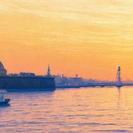
Встреча с художником
Максимом Кантором.
Презентация романа о
современной России
«Красный свет». Автограф-
сессия.
28 апреля 2013, воскресенье
,
15.00