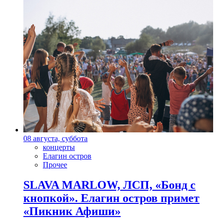
08 августа, суббота
концерты
Елагин остров
Прочее
SLAVA MARLOW, ЛСП, «Бонд с
кнопкой». Елагин остров примет
«Пикник Афиши»