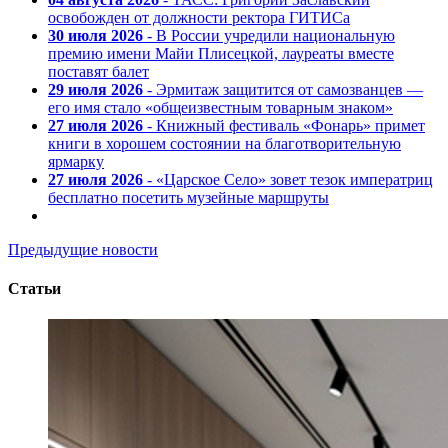
освобожден от должности ректора ГИТИСа
30 июля 2026
- В России учредили национальную
премию имени Майи Плисецкой, лауреаты вместе
поставят балет
29 июля 2026
- Эрмитаж защитится от самозванцев —
его имя стало «общеизвестным товарным знаком»
27 июля 2026
- Книжный фестиваль «Фонарь» примет
книги в хорошем состоянии на благотворительную
ярмарку
27 июля 2026
- «Царское Село» зовет тезок императриц
бесплатно посетить музейные маршруты
Предыдущие новости
Статьи