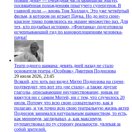
Новый день» — очередная часть франшизы Marvel,
посвящённая похождениям прыгучего супергероя. В
главной роли — вновь Том Холланд. Это уже четвёртый
фильм, в котором он играет Паука. Но до него сине-
красное трико появлялось на экране множество раз. Для
тех, кто подзабыл историю, «Фонтанка» подготовила
исчерпывающий гид по киновоплощениям человека-
паука!
Театр одного шамана: девять дней назад не стало
основателя театра «Особняк» Дмитрия Поднозова
29 июля 2026,
23:45
Всякий, кто хоть раз видел Митю Поднозова на сцене,
подтвердит, что вот это «не стало», а также другие
глаголы, описывающие несуществование, никак не
вяжутся ни с самим Митей, ни с тем, что случилось 20
июля. Потому что всю свою сознательную, как я
полагаю, и уж точно всю свою театральную жизнь актер
Поднозов занимался натуральным шаманством, то есть,
как минимум, заглядывал, а, как максимум,
путешествовал по ту сторону реальности, увлекая за
собой зрителей.