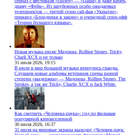
сериал с фестиваля «Пилот» — «Паша» и даже кибер-
драму «Фейк». Из зарубежных особо ожидаемых
телепроектов — третий сезон сай-фая «Укрытие»,
приквел «Блондинки в законе» и очередной спин-офф
«Теории большого взрыва».
Новая музыка июля: Мадонна, Rolling Stones, Tricky,
Charli XCX и не только
31 июля 2026,
19:15
В июле в мир большой музыки вернулись гранды.
Слушаем новые альбомы ветеранов сцены разной
степени «выдержки» — Мадонны, Rolling Stones, The
Strokes, а так же Tricky, Charlie XCX и Jack White.
Как смотреть «Человека-паука»: гид по фильмам
популярной киновселенной
30 июля 2026,
16:37
31 июля на мировые экраны выходит «Человек-паук: