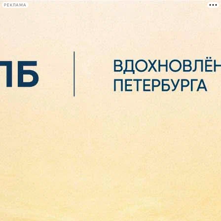
РЕКЛАМА
Афиша Plus
#телегид
Фонтанка.ру
Сегодня:
2026.08.07
02:26
Афиша Plus
кино
спектакли
выставки
концерты
лекции
книги
афиша плюс
новости
+