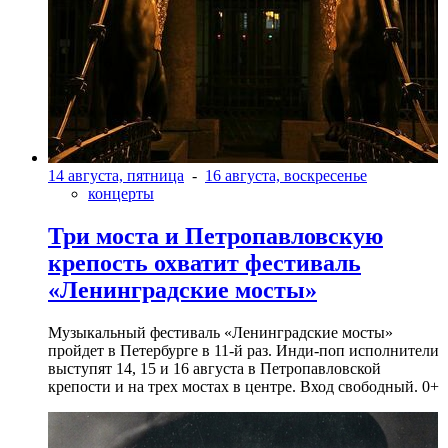
14 августа, пятница
-
16 августа, воскресенье
концерты
Три моста и Петропавловскую
крепость охватит фестиваль
«Ленинградские мосты»
Музыкальный фестиваль «Ленинградские мосты»
пройдет в Петербурге в 11-й раз. Инди-поп исполнители
выступят 14, 15 и 16 августа в Петропавловской
крепости и на трех мостах в центре. Вход свободный. 0+