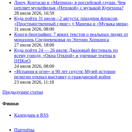
Линч, Кортасар и «Матрица» в российской глуши. Чем
цепляет мультфильм «Непокой» с музыкой Курехина?
28 июля 2026,
16:59
Куда пойти 31 июля—2 августа: праздник флоксов,
«Пространственный сдвиг» у Манежа и «Музыка мира»
31 июля 2026,
08:00
Книги-биографии: 7 ярких текстов о реальных людях от
монахинь Средневековья до Энтони Хопкинса
27 июля 2026,
18:00
Куда пойти 24 — 26 июля: Джазовый фестиваль по
всему городу, «Окна Открой» и уличные театры в
ЦПКиО
24 июля 2026,
08:00
«Испания в огне» и 90 лет спустя: Музей истории
религии открыл выставку о гражданской войне
23 июля 2026,
11:18
Предыдущие статьи
Фишки
Календарь в RSS
Партнёры