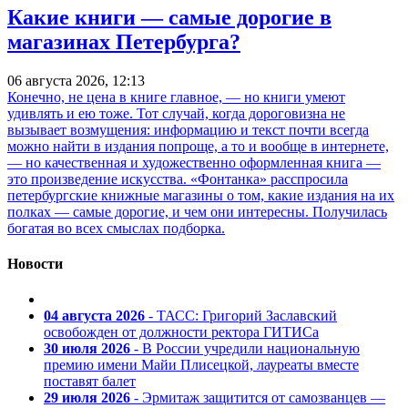
Какие книги — самые дорогие в
магазинах Петербурга?
06 августа 2026, 12:13
Конечно, не цена в книге главное, — но книги умеют
удивлять и ею тоже. Тот случай, когда дороговизна не
вызывает возмущения: информацию и текст почти всегда
можно найти в издания попроще, а то и вообще в интернете,
— но качественная и художественно оформленная книга —
это произведение искусства. «Фонтанка» расспросила
петербургские книжные магазины о том, какие издания на их
полках — самые дорогие, и чем они интересны. Получилась
богатая во всех смыслах подборка.
Новости
04 августа 2026
- ТАСС: Григорий Заславский
освобожден от должности ректора ГИТИСа
30 июля 2026
- В России учредили национальную
премию имени Майи Плисецкой, лауреаты вместе
поставят балет
29 июля 2026
- Эрмитаж защитится от самозванцев —