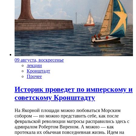
09 августа, воскресенье
лекции
Кронштадт
Прочее
Историк проведет по имперскому и
советскому Кронштадту
На Якорной площади можно любоваться Морским
собором — но можно представить себе, как после
февральской революции матросы расправились здесь с
адмиралом Робертом Виреном. А можно — как
протекала их обычная повседневная жизнь. Идем на