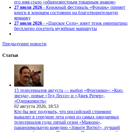
его имя стало «общеизвестным товарным знаком»
27 июля 2026
- Книжный фестиваль «Фонарь» примет
книги в хорошем состоянии на благотворительную
ярмарку
27 июля 2026
- «Царское Село» зовет тезок императриц
бесплатно посетить музейные маршруты
Предыдущие новости
Статьи
15 телесериалов августа — выбор «Фонтанки»: «Коп-
звезда», новые «Тед Лессо» и «Джек Ричер»,
«Одержимость»
02 августа 2026,
18:53
Кто бы мог подумать, что российский стриминг
вывалит в середине лета одни из самых ожидаемых
телесериалов года: пятый сезон «Мажора»,
паранормальную комедию «Зовите Витю!», лучший