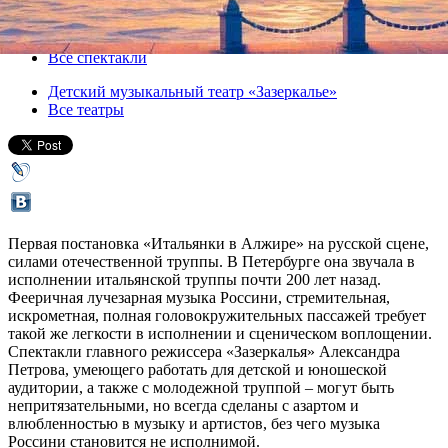
27 апреля 2013, суббота
,
19.00
Версия для печати
Все спектакли
Детский музыкальный театр «Зазеркалье»
Все театры
Первая постановка «Итальянки в Алжире» на русской сцене,
силами отечественной труппы. В Петербурге она звучала в
исполнении итальянской труппы почти 200 лет назад.
Фееричная лучезарная музыка Россини, стремительная,
искрометная, полная головокружительных пассажей требует
такой же легкости в исполнении и сценическом воплощении.
Спектакли главного режиссера «Зазеркалья» Александра
Петрова, умеющего работать для детской и юношеской
аудитории, а также с молодежной труппой – могут быть
непритязательными, но всегда сделаны с азартом и
влюбленностью в музыку и артистов, без чего музыка
Россини становится не исполнимой.