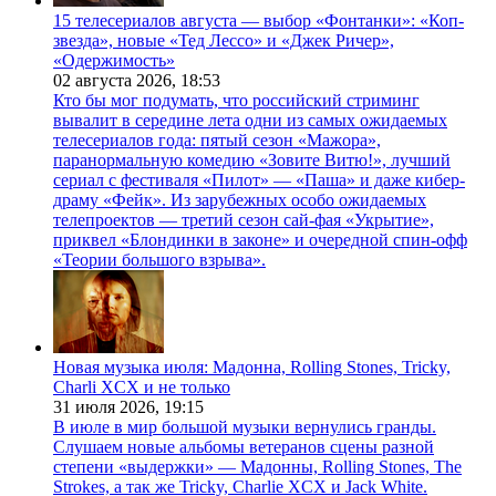
15 телесериалов августа — выбор «Фонтанки»: «Коп-
звезда», новые «Тед Лессо» и «Джек Ричер»,
«Одержимость»
02 августа 2026,
18:53
Кто бы мог подумать, что российский стриминг
вывалит в середине лета одни из самых ожидаемых
телесериалов года: пятый сезон «Мажора»,
паранормальную комедию «Зовите Витю!», лучший
сериал с фестиваля «Пилот» — «Паша» и даже кибер-
драму «Фейк». Из зарубежных особо ожидаемых
телепроектов — третий сезон сай-фая «Укрытие»,
приквел «Блондинки в законе» и очередной спин-офф
«Теории большого взрыва».
Новая музыка июля: Мадонна, Rolling Stones, Tricky,
Charli XCX и не только
31 июля 2026,
19:15
В июле в мир большой музыки вернулись гранды.
Слушаем новые альбомы ветеранов сцены разной
степени «выдержки» — Мадонны, Rolling Stones, The
Strokes, а так же Tricky, Charlie XCX и Jack White.