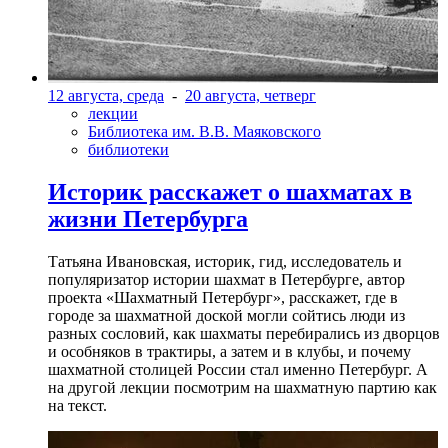
12 августа, среда
-
20 августа, четверг
лекции
Библиотека им. В.В. Маяковского
библиотеки
Историк расскажет о шахматах в
жизни Петербурга
Татьяна Ивановская, историк, гид, исследователь и
популяризатор истории шахмат в Петербурге, автор
проекта «Шахматный Петербург», расскажет, где в
городе за шахматной доской могли сойтись люди из
разных сословий, как шахматы перебирались из дворцов
и особняков в трактиры, а затем и в клубы, и почему
шахматной столицей России стал именно Петербург. А
на другой лекции посмотрим на шахматную партию как
на текст.