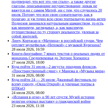
подтвердит, что вот это «не стало», а также другие
глаголы, описывающие несуществование, никак не
вяжутся ни с самим Митей, ни с тем, что случилось 20
июля. Потому что всю свою сознательную, как я
полагаю, и уж точно всю свою театральную жизнь актер
Поднозов занимался натуральным шаманством, то есть,
как минимум, заглядывал, а, как максимум,
путешествовал по ту сторону реальности, увлекая за
собой зрителей.
Линч, Кортасар и «Матрица» в российской глуши. Чем
цепляет мультфильм «Непокой» с музыкой Курехина?
28 июля 2026,
16:59
Книги-биографии: 7 ярких текстов о реальных людях от
монахинь Средневековья до Энтони Хопкинса
27 июля 2026,
18:00
Куда пойти 31 июля—2 августа: праздник флоксов,
«Пространственный сдвиг» у Манежа и «Музыка мира»
31 июля 2026,
08:00
Куда пойти 24 — 26 июля: Джазовый фестиваль по
всему городу, «Окна Открой» и уличные театры в
ЦПКиО
24 июля 2026,
08:00
«Испания в огне» и 90 лет спустя: Музей истории
религии открыл выставку о гражданской войне
23 июля 2026,
11:18