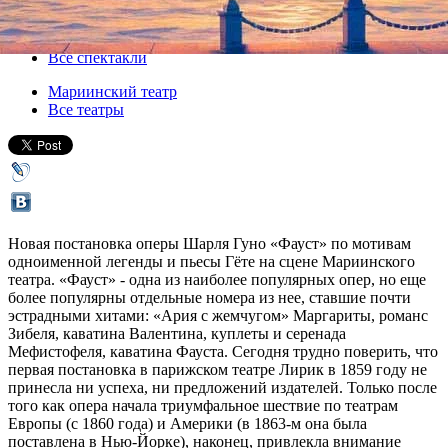
26 апреля 2013, пятница
,
19.00
Версия для печати
Все спектакли
Мариинский театр
Все театры
Новая постановка оперы Шарля Гуно «Фауст» по мотивам
одноименной легенды и пьесы Гёте на сцене Мариинского
театра. «Фауст» - одна из наиболее популярных опер, но еще
более популярны отдельные номера из нее, ставшие почти
эстрадными хитами: «Ария с жемчугом» Маргариты, романс
Зибеля, каватина Валентина, куплеты и серенада
Мефистофеля, каватина Фауста. Сегодня трудно поверить, что
первая постановка в парижском театре Лирик в 1859 году не
принесла ни успеха, ни предложений издателей. Только после
того как опера начала триумфальное шествие по театрам
Европы (с 1860 года) и Америки (в 1863-м она была
поставлена в Нью-Йорке), наконец, привлекла внимание