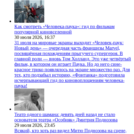
Как смотреть «Человека-паука»: гид по фильмам
популярной киновселенной
30 июля 2026,
16:37
31 июля на мировые экраны выходит «Человек-паук:
Новый день» — очередная часть франшизы Marvel,
посвящённая похождениям прыгучего супергероя. В
главной роли — вновь Том Холланд. Это уже четвёртый
фильм, в котором он играет Паука. Но до него сине-
красное трико появлялось на экране множество раз. Для
тех, кто подзабыл историю, «Фонтанка» подготовила
исчерпывающий гид по киновоплощениям человека-
паука!
Театр одного шамана: девять дней назад не стало
основателя театра «Особняк» Дмитрия Поднозова
29 июля 2026,
23:45
Всякий, кто хоть раз видел Митю Поднозова на сцене,