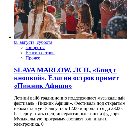
08 августа, суббота
концерты
Елагин остров
Прочее
SLAVA MARLOW, ЛСП, «Бонд с
кнопкой». Елагин остров примет
«Пикник Афиши»
Летний вайб традиционно поддерживает музыкальный
фестиваль «Пикник Афиши». Фестиваль под открытым
небом стартует 8 августа в 12:00 и продлится до 23:00.
Развернут пять сцен, интерактивные зоны и фудкорт.
Музыкальную программу составят рэп, инди и
электроника. 0+