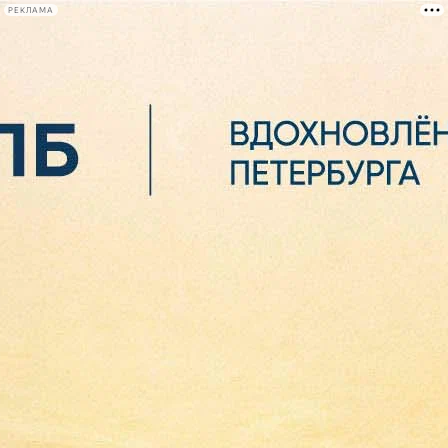
РЕКЛАМА
Афиша Plus
#телегид
Фонтанка.ру
Сегодня:
2026.08.07
00:30
Афиша Plus
кино
спектакли
выставки
концерты
лекции
книги
афиша плюс
новости
+