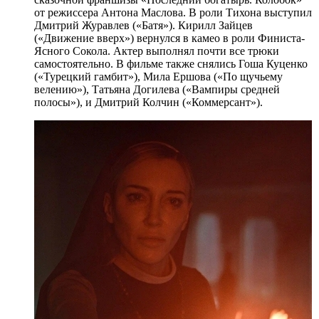
от режиссера Антона Маслова. В роли Тихона выступил
Дмитрий Журавлев («Батя»). Кирилл Зайцев
(«Движение вверх») вернулся в камео в роли Финиста-
Ясного Сокола. Актер выполнял почти все трюки
самостоятельно. В фильме также снялись Гоша Куценко
(«Турецкий гамбит»), Мила Ершова («По щучьему
велению»), Татьяна Догилева («Вампиры средней
полосы»), и Дмитрий Колчин («Коммерсант»).