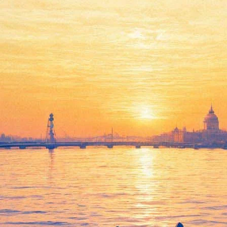
Встреча с Дэвой Премал и
Митеном