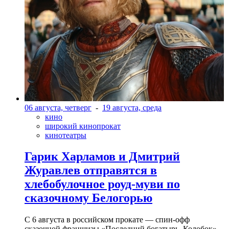
06 августа, четверг
-
19 августа, среда
кино
широкий кинопрокат
кинотеатры
Гарик Харламов и Дмитрий
Журавлев отправятся в
хлебобулочное роуд-муви по
сказочному Белогорью
С 6 августа в российском прокате — спин-офф
сказочной франшизы «Последний богатырь. Колобок»