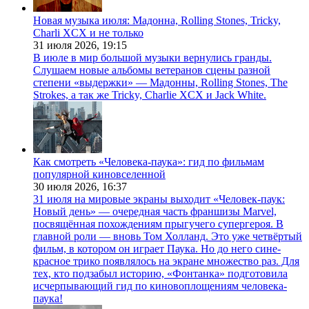
Новая музыка июля: Мадонна, Rolling Stones, Tricky,
Charli XCX и не только
31 июля 2026,
19:15
В июле в мир большой музыки вернулись гранды.
Слушаем новые альбомы ветеранов сцены разной
степени «выдержки» — Мадонны, Rolling Stones, The
Strokes, а так же Tricky, Charlie XCX и Jack White.
Как смотреть «Человека-паука»: гид по фильмам
популярной киновселенной
30 июля 2026,
16:37
31 июля на мировые экраны выходит «Человек-паук:
Новый день» — очередная часть франшизы Marvel,
посвящённая похождениям прыгучего супергероя. В
главной роли — вновь Том Холланд. Это уже четвёртый
фильм, в котором он играет Паука. Но до него сине-
красное трико появлялось на экране множество раз. Для
тех, кто подзабыл историю, «Фонтанка» подготовила
исчерпывающий гид по киновоплощениям человека-
паука!