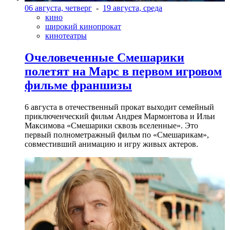
06 августа, четверг
-
19 августа, среда
кино
широкий кинопрокат
кинотеатры
Очеловеченные Смешарики
полетят на Марс в первом игровом
фильме франшизы
6 августа в отечественный прокат выходит семейный
приключенческий фильм Андрея Мармонтова и Ильи
Максимова «Смешарики сквозь вселенные». Это
первый полнометражный фильм по «Смешарикам»,
совместивший анимацию и игру живых актеров.