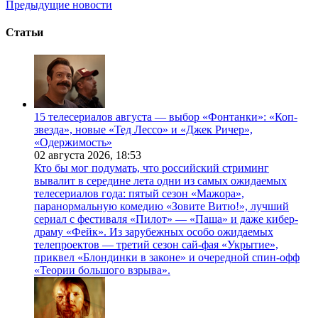
Предыдущие новости
Статьи
15 телесериалов августа — выбор «Фонтанки»: «Коп-
звезда», новые «Тед Лессо» и «Джек Ричер»,
«Одержимость»
02 августа 2026,
18:53
Кто бы мог подумать, что российский стриминг
вывалит в середине лета одни из самых ожидаемых
телесериалов года: пятый сезон «Мажора»,
паранормальную комедию «Зовите Витю!», лучший
сериал с фестиваля «Пилот» — «Паша» и даже кибер-
драму «Фейк». Из зарубежных особо ожидаемых
телепроектов — третий сезон сай-фая «Укрытие»,
приквел «Блондинки в законе» и очередной спин-офф
«Теории большого взрыва».