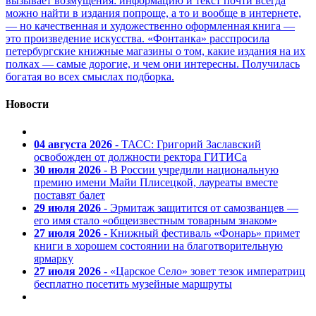
вызывает возмущения: информацию и текст почти всегда
можно найти в издания попроще, а то и вообще в интернете,
— но качественная и художественно оформленная книга —
это произведение искусства. «Фонтанка» расспросила
петербургские книжные магазины о том, какие издания на их
полках — самые дорогие, и чем они интересны. Получилась
богатая во всех смыслах подборка.
Новости
04 августа 2026
- ТАСС: Григорий Заславский
освобожден от должности ректора ГИТИСа
30 июля 2026
- В России учредили национальную
премию имени Майи Плисецкой, лауреаты вместе
поставят балет
29 июля 2026
- Эрмитаж защитится от самозванцев —
его имя стало «общеизвестным товарным знаком»
27 июля 2026
- Книжный фестиваль «Фонарь» примет
книги в хорошем состоянии на благотворительную
ярмарку
27 июля 2026
- «Царское Село» зовет тезок императриц
бесплатно посетить музейные маршруты