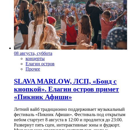
08 августа, суббота
концерты
Елагин остров
Прочее
SLAVA MARLOW, ЛСП, «Бонд с
кнопкой». Елагин остров примет
«Пикник Афиши»
Летний вайб традиционно поддерживает музыкальный
фестиваль «Пикник Афиши». Фестиваль под открытым
небом стартует 8 августа в 12:00 и продлится до 23:00.
Развернут пять сцен, интерактивные зоны и фудкорт.