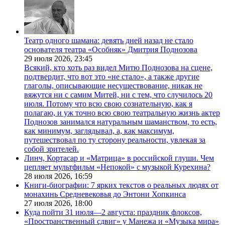
Театр одного шамана: девять дней назад не стало
основателя театра «Особняк» Дмитрия Поднозова
29 июля 2026,
23:45
Всякий, кто хоть раз видел Митю Поднозова на сцене,
подтвердит, что вот это «не стало», а также другие
глаголы, описывающие несуществование, никак не
вяжутся ни с самим Митей, ни с тем, что случилось 20
июля. Потому что всю свою сознательную, как я
полагаю, и уж точно всю свою театральную жизнь актер
Поднозов занимался натуральным шаманством, то есть,
как минимум, заглядывал, а, как максимум,
путешествовал по ту сторону реальности, увлекая за
собой зрителей.
Линч, Кортасар и «Матрица» в российской глуши. Чем
цепляет мультфильм «Непокой» с музыкой Курехина?
28 июля 2026,
16:59
Книги-биографии: 7 ярких текстов о реальных людях от
монахинь Средневековья до Энтони Хопкинса
27 июля 2026,
18:00
Куда пойти 31 июля—2 августа: праздник флоксов,
«Пространственный сдвиг» у Манежа и «Музыка мира»