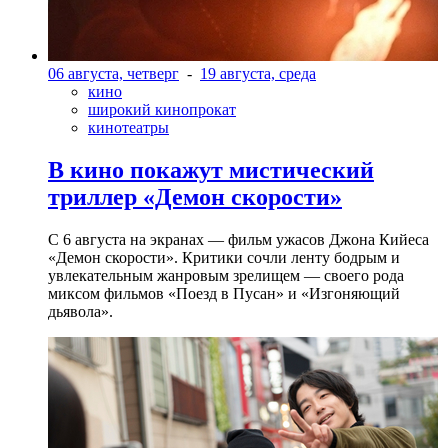
06 августа, четверг
-
19 августа, среда
кино
широкий кинопрокат
кинотеатры
В кино покажут мистический
триллер «Демон скорости»
С 6 августа на экранах — фильм ужасов Джона Кийеса
«Демон скорости». Критики сочли ленту бодрым и
увлекательным жанровым зрелищeм — своего рода
миксом фильмов «Поезд в Пусан» и «Изгоняющий
дьявола».