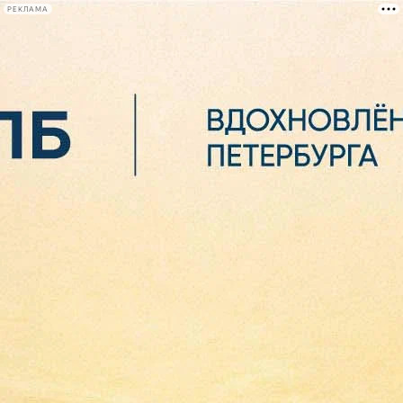
РЕКЛАМА
Афиша Plus
#телегид
Фонтанка.ру
Сегодня:
2026.08.06
23:44
Афиша Plus
кино
спектакли
выставки
концерты
лекции
книги
афиша плюс
новости
+