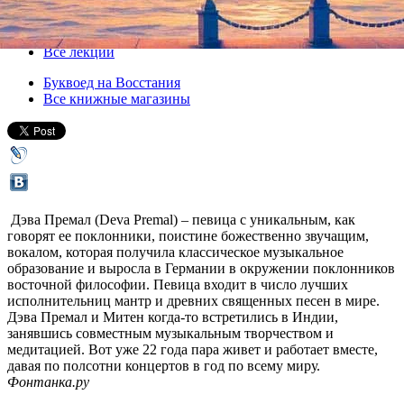
22 апреля 2013, понедельник
,
19.30
Версия для печати
Все лекции
Буквоед на Восстания
Все книжные магазины
Дэва Премал (Deva Premal) – певица с уникальным, как
говорят ее поклонники, поистине божественно звучащим,
вокалом, которая получила классическое музыкальное
образование и выросла в Германии в окружении поклонников
восточной философии. Певица входит в число лучших
исполнительниц мантр и древних священных песен в мире.
Дэва Премал и Митен когда-то встретились в Индии,
занявшись совместным музыкальным творчеством и
медитацией. Вот уже 22 года пара живет и работает вместе,
давая по полсотни концертов в год по всему миру.
Фонтанка.ру