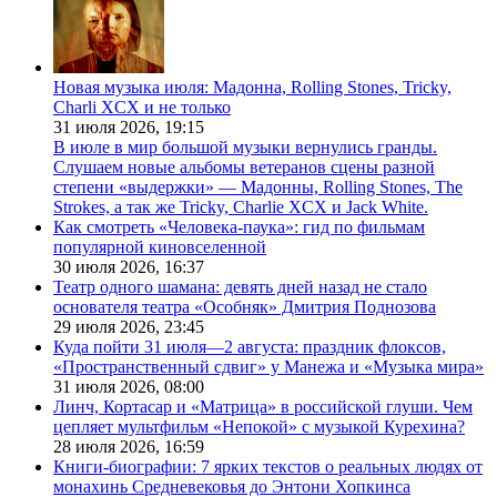
Новая музыка июля: Мадонна, Rolling Stones, Tricky,
Charli XCX и не только
31 июля 2026,
19:15
В июле в мир большой музыки вернулись гранды.
Слушаем новые альбомы ветеранов сцены разной
степени «выдержки» — Мадонны, Rolling Stones, The
Strokes, а так же Tricky, Charlie XCX и Jack White.
Как смотреть «Человека-паука»: гид по фильмам
популярной киновселенной
30 июля 2026,
16:37
Театр одного шамана: девять дней назад не стало
основателя театра «Особняк» Дмитрия Поднозова
29 июля 2026,
23:45
Куда пойти 31 июля—2 августа: праздник флоксов,
«Пространственный сдвиг» у Манежа и «Музыка мира»
31 июля 2026,
08:00
Линч, Кортасар и «Матрица» в российской глуши. Чем
цепляет мультфильм «Непокой» с музыкой Курехина?
28 июля 2026,
16:59
Книги-биографии: 7 ярких текстов о реальных людях от
монахинь Средневековья до Энтони Хопкинса