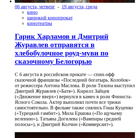
06 августа, четверг
-
19 августа, среда
кино
широкий кинопрокат
кинотеатры
Гарик Харламов и Дмитрий
Журавлев отправятся в
хлебобулочное роуд-муви по
сказочному Белогорью
С 6 августа в российском прокате — спин-офф
сказочной франшизы «Последний богатырь. Колобок»
от режиссера Антона Маслова. В роли Тихона выступил
Дмитрий Журавлев («Батя»). Кирилл Зайцев
(«Движение вверх») вернулся в камео в роли Финиста-
Ясного Сокола. Актер выполнял почти все трюки
самостоятельно. В фильме также снялись Гоша Куценко
(«Турецкий гамбит»), Мила Ершова («По щучьему
велению»), Татьяна Догилева («Вампиры средней
полосы»), и Дмитрий Колчин («Коммерсант»).