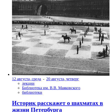
12 августа, среда
-
20 августа, четверг
лекции
Библиотека им. В.В. Маяковского
библиотеки
Историк расскажет о шахматах в
жизни Петербурга