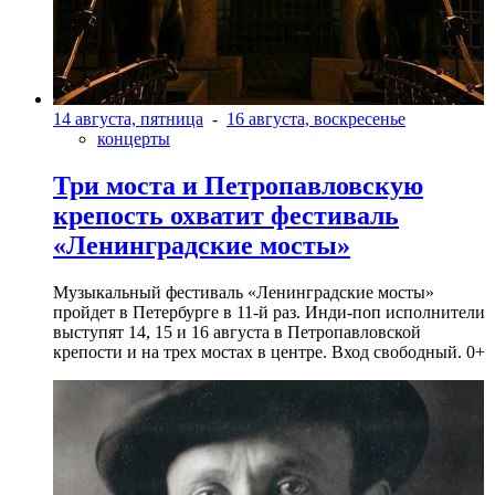
14 августа, пятница
-
16 августа, воскресенье
концерты
Три моста и Петропавловскую
крепость охватит фестиваль
«Ленинградские мосты»
Музыкальный фестиваль «Ленинградские мосты»
пройдет в Петербурге в 11-й раз. Инди-поп исполнители
выступят 14, 15 и 16 августа в Петропавловской
крепости и на трех мостах в центре. Вход свободный. 0+