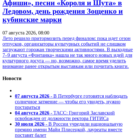
Афиши», песни «Короля и Шута» в
Ледовом, день рождения Зощенко и
кубинские марки
07 августа 2026, 08:00
Лето решило притормозить перед финалом: пока идет сезон
отпусков, организаторы культурных событий не слишком
загружают горожан творческими активностями. В выходные
7–9 августа «Фонтанка» нашла не так много новых идей для
культурного досуга — но, возможно, самое время уделить
внимание ранее открытым выставкам или почитать книги.
Новости
07 августа 2026
- В Петербурге готовятся наблюдать
солнечное затмение — чтобы его увидеть, нужно
постараться
04 августа 2026
- ТАСС: Григорий Заславский
освобожден от должности ректора ГИТИСа
30 июля 2026
- В России учредили национальную
премию имени Майи Плисецкой, лауреаты вместе
поставят балет