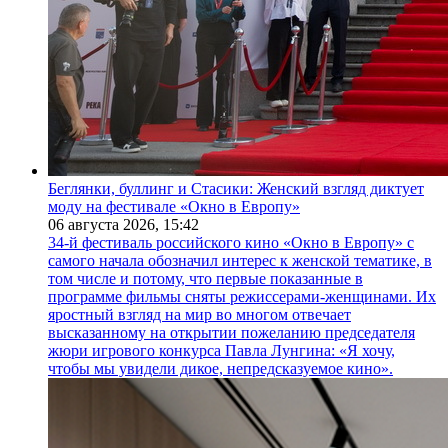
Беглянки, буллинг и Стасики: Женский взгляд диктует
моду на фестивале «Окно в Европу»
06 августа 2026,
15:42
34-й фестиваль российского кино «Окно в Европу» с
самого начала обозначил интерес к женской тематике, в
том числе и потому, что первые показанные в
программе фильмы сняты режиссерами-женщинами. Их
яростный взгляд на мир во многом отвечает
высказанному на открытии пожеланию председателя
жюри игрового конкурса Павла Лунгина: «Я хочу,
чтобы мы увидели дикое, непредсказуемое кино».