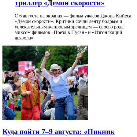
триллер «Демон скорости»
С 6 августа на экранах — фильм ужасов Джона Кийеса
«Демон скорости». Критики сочли ленту бодрым и
увлекательным жанровым зрелищeм — своего рода
миксом фильмов «Поезд в Пусан» и «Изгоняющий
дьявола».
Куда пойти 7–9 августа: «Пикник