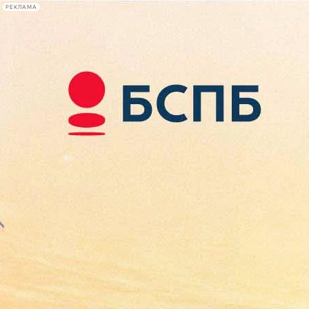
РЕКЛАМА
Афиша Plus
#телегид
Фонтанка.ру
Сегодня:
2026.08.09
13:05
Афиша Plus
кино
спектакли
выставки
концерты
лекции
книги
афиша плюс
новости
+