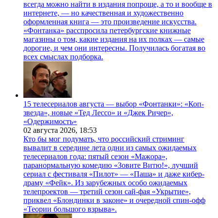
всегда можно найти в издания попроще, а то и вообще в
интернете, — но качественная и художественно
оформленная книга — это произведение искусства.
«Фонтанка» расспросила петербургские книжные
магазины о том, какие издания на их полках — самые
дорогие, и чем они интересны. Получилась богатая во
всех смыслах подборка.
15 телесериалов августа — выбор «Фонтанки»: «Коп-
звезда», новые «Тед Лессо» и «Джек Ричер»,
«Одержимость»
02 августа 2026,
18:53
Кто бы мог подумать, что российский стриминг
вывалит в середине лета одни из самых ожидаемых
телесериалов года: пятый сезон «Мажора»,
паранормальную комедию «Зовите Витю!», лучший
сериал с фестиваля «Пилот» — «Паша» и даже кибер-
драму «Фейк». Из зарубежных особо ожидаемых
телепроектов — третий сезон сай-фая «Укрытие»,
приквел «Блондинки в законе» и очередной спин-офф
«Теории большого взрыва».