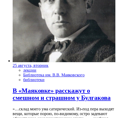
25 августа, вторник
лекции
Библиотека им. В.В. Маяковского
библиотеки
В «Маяковке» расскажут о
смешном и страшном у Булгакова
»…склад моего ума сатирический. Из-под пера выходят
вещи, которые порою, по-видимому, остро задевают