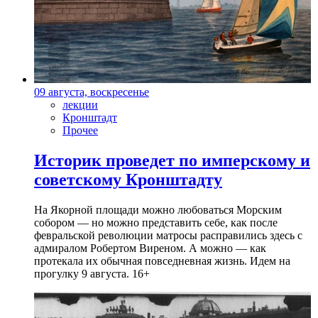
09 августа, воскресенье
лекции
Кронштадт
Прочее
Историк проведет по имперскому и
советскому Кронштадту
На Якорной площади можно любоваться Морским
собором — но можно представить себе, как после
февральской революции матросы расправились здесь с
адмиралом Робертом Виреном. А можно — как
протекала их обычная повседневная жизнь. Идем на
прогулку 9 августа. 16+