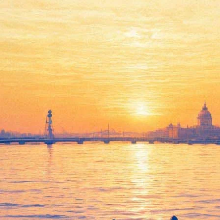
ам притч Тонино Гуэрры «Polv