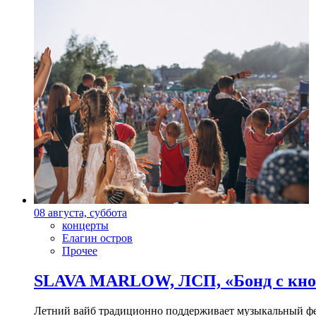
08 августа, суббота
концерты
Елагин остров
Прочее
SLAVA MARLOW, ЛСП, «Бонд с кноп
Летний вайб традиционно поддерживает музыкальный фест