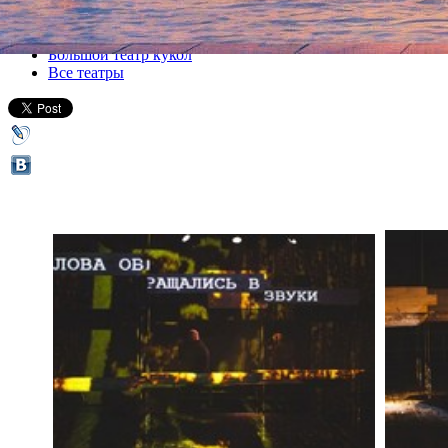
Все спектакли
Большой театр кукол
Все театры