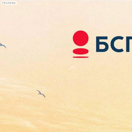
РЕКЛАМА
Афиша Plus
#телегид
Фонтанка.ру
Сегодня:
2026.08.08
14:24
Афиша Plus
кино
спектакли
выставки
концерты
лекции
книги
афиша плюс
новости
+