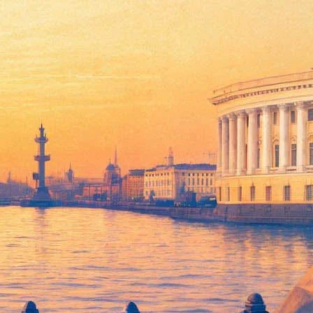
erone» («Солнечная пыль»)