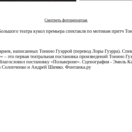
Смотреть фоторепортаж
ольшого театра кукол премьера спектакля по мотивам притч Тон
ариев, написанных Тонино Гуэррой (перевод Лоры Гуэрра). Спект
не» – это первая театральная постановка произведений Тонино Г
 благословил постановку «Польвероне». Сценография - Эмиль К
на Солопченко и Андрей Шимко. Фонтанка.ру