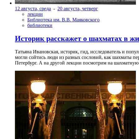
12 августа, среда
-
20 августа, четверг
лекции
Библиотека им. В.В. Маяковского
библиотеки
Историк расскажет о шахматах в ж
Татьяна Ивановская, историк, гид, исследователь и попу
могли сойтись люди из разных сословий, как шахматы пер
Петербург. А на другой лекции посмотрим на шахматную 