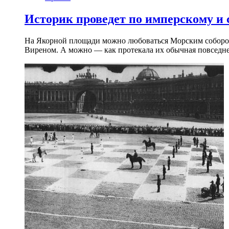
Историк проведет по имперскому и
На Якорной площади можно любоваться Морским собором 
Виреном. А можно — как протекала их обычная повседнев